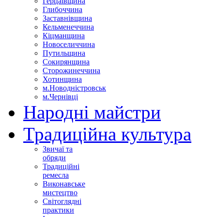
Герцаївщина
Глибоччина
Заставнівщина
Кельменеччина
Кіцманщина
Новоселиччина
Путильщина
Сокирянщина
Сторожинеччина
Хотинщина
м.Новодністровськ
м.Чернівці
Народні майстри
Традиційна культура
Звичаї та
обряди
Традиційні
ремесла
Виконавське
мистецтво
Світоглядні
практики