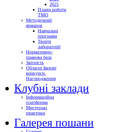
2021
Плани роботи
ТМО
Методичний
ярмарок
Навчальні
програми
Творчі
лабораторії
Нормативно-
правова база
Звітність
Обласні фахові
конкурси.
Нагородження
Клубні заклади
Інформаційна
платформа
Мистецькі
практики
Галерея пошани
Галерея