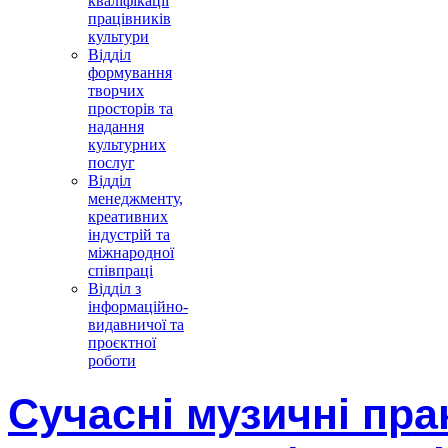
кваліфікації
працівників
культури
Відділ
формування
творчих
просторів та
надання
культурних
послуг
Відділ
менеджменту,
креативних
індустрій та
міжнародної
співпраці
Відділ з
інформаційно-
видавничої та
проєктної
роботи
Сучасні музичні пра