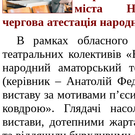
міста Но
чергова атестація народ
В рамках обласного 
театральних колективів «
народний аматорський т
(керівник – Анатолій Фе
виставу за мотивами п’єс
ковдрою». Глядачі нас
вистави, дотепними жарт