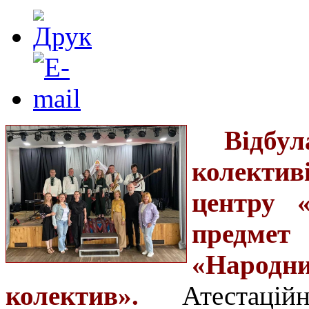
Відбу
колекти
центру 
предме
«Народни
колектив».
Атестаці