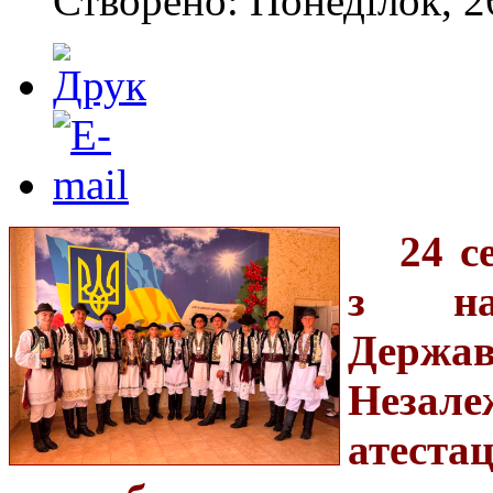
Створено: Понеділок, 2
24 с
з на
Держав
Незале
атеста