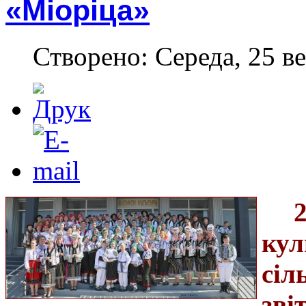
«Міоріца»
Створено: Середа, 25 ве
кул
сіл
зві