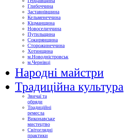
Герцаївщина
Глибоччина
Заставнівщина
Кельменеччина
Кіцманщина
Новоселиччина
Путильщина
Сокирянщина
Сторожинеччина
Хотинщина
м.Новодністровськ
м.Чернівці
Народні майстри
Традиційна культура
Звичаї та
обряди
Традиційні
ремесла
Виконавське
мистецтво
Світоглядні
практики