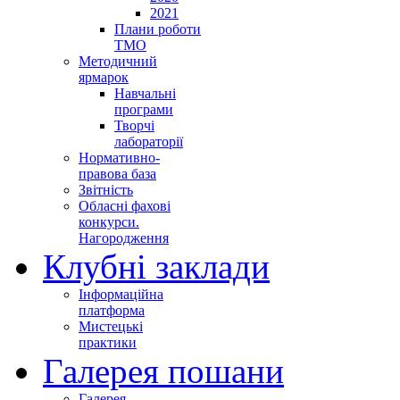
2021
Плани роботи
ТМО
Методичний
ярмарок
Навчальні
програми
Творчі
лабораторії
Нормативно-
правова база
Звітність
Обласні фахові
конкурси.
Нагородження
Клубні заклади
Інформаційна
платформа
Мистецькі
практики
Галерея пошани
Галерея