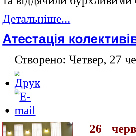
та віддячили бурхливими 
Детальніше...
Атестація колективі
Створено: Четвер, 27 че
26 чер