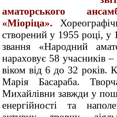
аматорського анс
«Міоріца».
Хореографі
створений у 1955 році, у
звання «Народний амато
нараховує 58 учасників –
віком від 6 до 32 років. 
Марія Басараба. Творч
Михайлівни завжди у пошу
енергійності та наполе
активну творчу діяльн