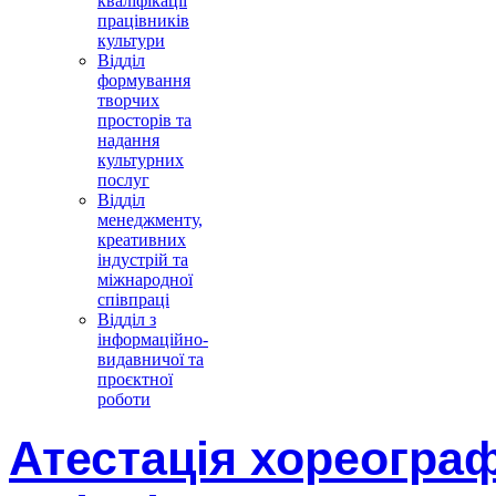
кваліфікації
працівників
культури
Відділ
формування
творчих
просторів та
надання
культурних
послуг
Відділ
менеджменту,
креативних
індустрій та
міжнародної
співпраці
Відділ з
інформаційно-
видавничої та
проєктної
роботи
Атестація хореограф