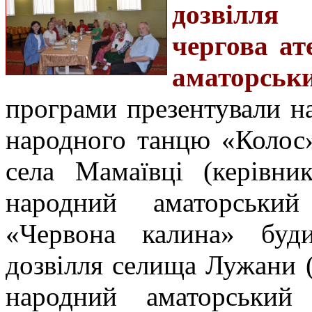
дозвілля
чергова ат
аматорсь
програми презентували н
народного танцю «Колос»
села Мамаївці (керівни
народний аматорський
«Червона калина» буди
дозвілля селища Лужани (
народний аматорський