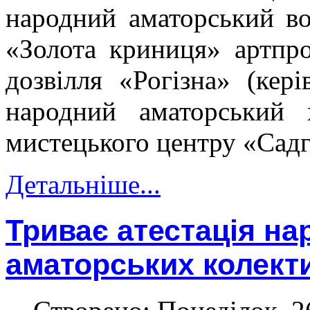
народний аматорський во
«Золота криниця» артпро
дозвілля «Рогізна» (кер
народний аматорський 
мистецького центру «Садго
Детальніше...
Триває атестація на
аматорських колект