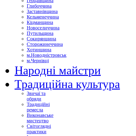
Герцаївщина
Глибоччина
Заставнівщина
Кельменеччина
Кіцманщина
Новоселиччина
Путильщина
Сокирянщина
Сторожинеччина
Хотинщина
м.Новодністровськ
м.Чернівці
Народні майстри
Традиційна культура
Звичаї та
обряди
Традиційні
ремесла
Виконавське
мистецтво
Світоглядні
практики