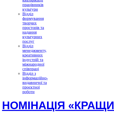
кваліфікації
працівників
культури
Відділ
формування
творчих
просторів та
надання
культурних
послуг
Відділ
менеджменту,
креативних
індустрій та
міжнародної
співпраці
Відділ з
інформаційно-
видавничої та
проєктної
роботи
НОМІНАЦІЯ «КРАЩ