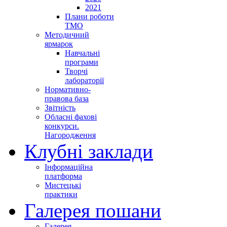
2021
Плани роботи
ТМО
Методичний
ярмарок
Навчальні
програми
Творчі
лабораторії
Нормативно-
правова база
Звітність
Обласні фахові
конкурси.
Нагородження
Клубні заклади
Інформаційна
платформа
Мистецькі
практики
Галерея пошани
Галерея