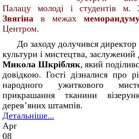
Палацу молоді і студентів м.
Звягіна
в межах
меморандум
Центром.
До заходу долучився директор
культури і мистецтва, заслужений 
Микола Шкрібляк
, який поділив
довідкою. Гості дізналися про р
народного ужиткового мист
прикрашання тканини візеру
дерев’яних штампів.
Детальніше...
Apr
08