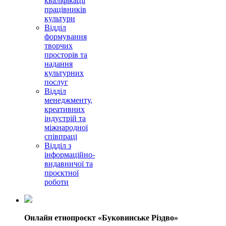
кваліфікації
працівників
культури
Відділ
формування
творчих
просторів та
надання
культурних
послуг
Відділ
менеджменту,
креативних
індустрій та
міжнародної
співпраці
Відділ з
інформаційно-
видавничої та
проєктної
роботи
Онлайн етнопроєкт «Буковинське Різдво»