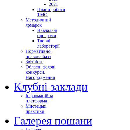
2021
Плани роботи
ТМО
Методичний
ярмарок
Навчальні
програми
Творчі
лабораторії
Нормативно-
правова база
Звітність
Обласні фахові
конкурси.
Нагородження
Клубні заклади
Інформаційна
платформа
Мистецькі
практики
Галерея пошани
Галерея