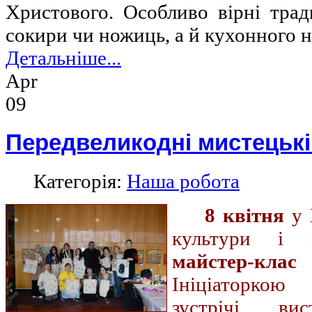
Христового. Особливо вірні тра
сокири чи ножиць, а й кухонного н
Детальніше...
Apr
09
Передвеликодні мистецькі
Категорія:
Наша робота
8 квітня
у 
культури і
майстер-к
Ініціаторкою
зустрічі вис