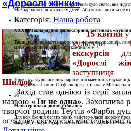
«Дорослі жінки»
По-домашньому теплим та чуттєвим було свято, яке підг
Міжнародного дня захисту дітей. Аби кожна дитина не вт
Категорія:
Наша робота
ХХХІІ Міжнародний фольклорний фестиваль «Буковинс
15 квітня
у 
культури і м
Танці, пісні, розмаїття костюмів і народних традицій, глибо
спілкування із земляками-буковинцями
екскурсія
для
«Дорослі жі
«Портрет українця»
заступниця
Збірка культурологічних нарисів письменниці, науковиці
Шилюк
.
«Спадщина» Іванни Стеф’юк презентована у Міжнародни
Захід став однією із серії зап
назвою
«Ти не одна»
. Захоплива 
Майстер-класи розпису писанок
творчої родини Теутів «Фарби душ
Для всіх охочих багато таких майстер-класів щороку пров
оглядову екскурсію мистецькими 
майстри народного мистецтва Василь та Альона Беженарі
Детальніше...