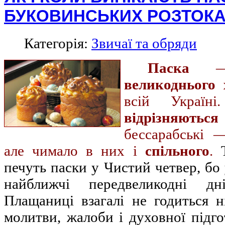
БУКОВИНСЬКИХ РОЗТОК
Категорія:
Звичаї та обряди
Паска
— 
великоднього 
всій Україні
відрізняються
бессарабські 
але чимало в них і
спільного
.
Т
печуть паски у Чистий четвер, бо 
найближчі передвеликодні дн
Плащаниці взагалі не годиться н
молитви, жалоби і духовної підг