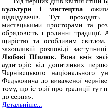
Від перших днів квітня стіни
Б
культури і мистецтва
оживаю
відвідувачів. Тут проходять 
мистецькими просторами та ро
обрядовість і родинні традиції.
щирістю та особливим світлом,
захопливій розповіді заступниц
Любові Шилюк
. Вона вміє зна
аудиторії: від допитливих першо
Чернівецького національного у
Федьковича до виваженої чернівець
тому, що історії про традиції тут 
до серця».
Детальніше...