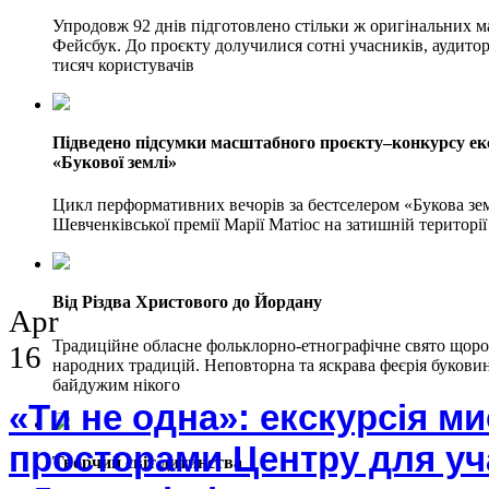
Упродовж 92 днів підготовлено стільки ж оригінальних ма
Фейсбук. До проєкту долучилися сотні учасників, аудитор
тисяч користувачів
Підведено підсумки масштабного проєкту–конкурсу е
«Букової землі»
Цикл перформативних вечорів за бестселером «Букова зем
Шевченківської премії Марії Матіос на затишній територі
Від Різдва Христового до Йордану
Apr
Традиційне обласне фольклорно-етнографічне свято щоро
16
народних традицій. Неповторна та яскрава феєрія букови
байдужим нікого
«Ти не одна»: екскурсія м
просторами Центру для уч
Творчий світ дитинства