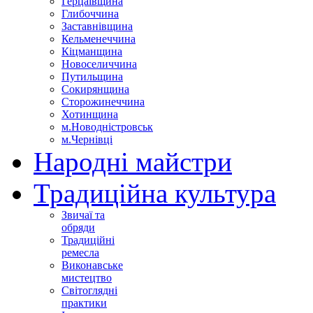
Герцаївщина
Глибоччина
Заставнівщина
Кельменеччина
Кіцманщина
Новоселиччина
Путильщина
Сокирянщина
Сторожинеччина
Хотинщина
м.Новодністровськ
м.Чернівці
Народні майстри
Традиційна культура
Звичаї та
обряди
Традиційні
ремесла
Виконавське
мистецтво
Світоглядні
практики