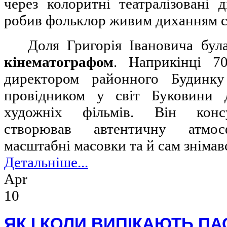
через колоритні театралізовані 
робив фольклор живим диханням с
Доля Григорія Івановича була
кінематографом
. Наприкінці 7
директором районного Будинку
провідником у світ Буковини 
художніх фільмів. Він консу
створював автентичну атмосф
масштабні масовки та й сам знімавс
Детальніше...
Apr
10
ЯК І КОЛИ ВИПІКАЮТЬ ПА