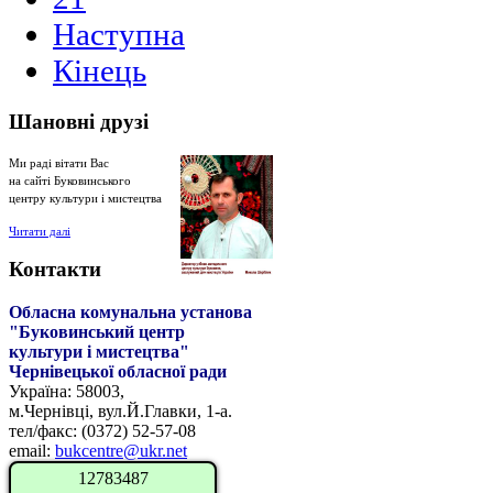
Наступна
Кінець
Шановні
друзі
Ми раді вітати Вас
на сайті Буковинського
центру культури і мистецтва
Читати далі
Контакти
Обласна комунальна установа
"Буковинський центр
культури і мистецтва"
Чернівецької обласної
ради
Україна: 58003,
м.Чернівці, вул.Й.Главки, 1-а.
тел/факс: (0372) 52-57-08
email
:
bukcentre@ukr.net
1
2
7
8
3
4
8
7