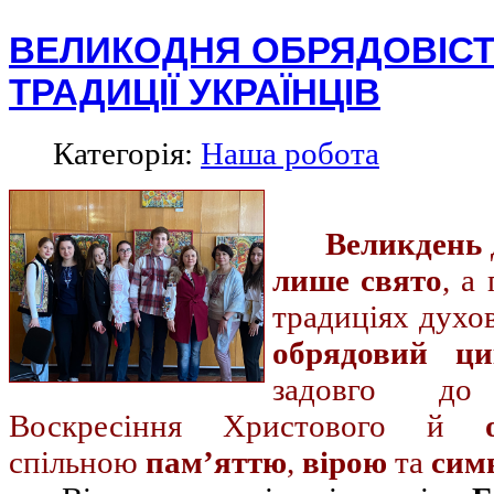
ВЕЛИКОДНЯ ОБРЯДОВІСТ
ТРАДИЦІЇ УКРАЇНЦІВ
Категорія:
Наша робота
Великдень
лише свято
, а
традиціях духо
обрядовий ци
задовго до
Воскресіння Христового й
спільною
пам’яттю
,
вірою
та
сим