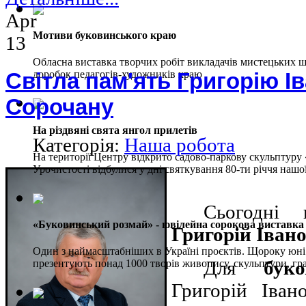
Apr
Мотиви буковинського краю
13
Обласна виставка творчих робіт викладачів мистецьких шк
Світла пам'ять Григорію І
доробок педагогів-художників краю
Сорочану
На різдвяні свята янгол прилетів
Категорія:
Наша робота
На території Центру відкрито садово-паркову скульптуру 
Урочистості відбулися у дні святкування 80-ти річчя нашо
Сьогодні 
«Буковинський розмай» - ювілейна сорокова виставка
Григорій Іва
Один з наймасштабніших в Україні проєктів. Щороку юн
Для
бук
презентують понад 1000 творів живопису, скульптури, гр
Григорій Іван