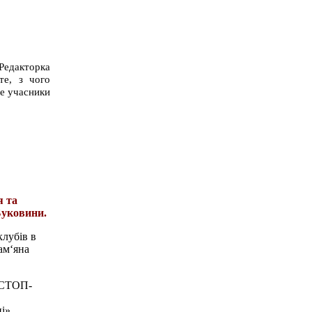
Редакторка
те, з чого
ше учасники
я та
Буковини.
клубів в
ам‘яна
СТОП-
і».