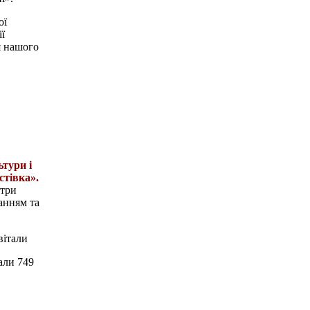
ої
ії
ля нашого
ьтури і
стівка».
 три
анням та
вітали
али 749