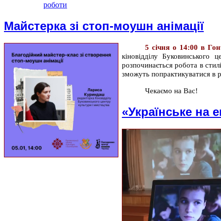
роботи
Майстерка зі стоп-моушн анімації
5 січня о 14:00 в Го
кіновідділу Буковинського 
розпочинається робота в стил
зможуть попрактикуватися в р
Чекаємо на Вас!
«Українське на е