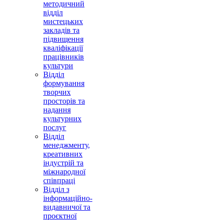
методичний
відділ
мистецьких
закладів та
підвищення
кваліфікації
працівників
культури
Відділ
формування
творчих
просторів та
надання
культурних
послуг
Відділ
менеджменту,
креативних
індустрій та
міжнародної
співпраці
Відділ з
інформаційно-
видавничої та
проєктної