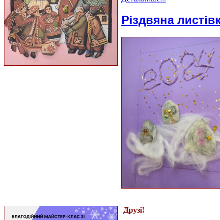
Різдвяна листівк
Друзі!