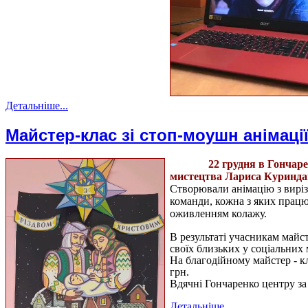
Детальніше...
Майстер-клас зі стоп-моушн анімації
22 грудня в Гончаре
мистецтва Лариса Куриндаш 
Створювали анімацію з виріз
команди, кожна з яких працю
оживленням колажу.
В результаті учасникам майс
своїх близьких у соціальних
На благодійному майстер - кл
грн.
Вдячні Гончаренко центру за 
Детальніше...