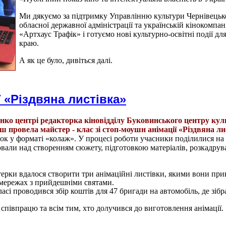
Ми дякуємо за підтримку Управлінню культури Чернівецьк
обласної державної адміністрації та українській кінокомпан
«Артхаус Трафік»
і готуємо нові культурно-освітні події д
краю.
А як це було, дивіться далі.
 «Різдвяна листівка»
нко центрі редакторка кіновідділу Буковинського центру кул
провела майстер - клас зі стоп-моушн анімації «Різдвяна ли
ок у форматі «колаж». У процесі роботи учасники поділилися на
вали над створенням сюжету, підготовкою матеріалів, розкадрув
терки вдалося створити три анімаційні листівки, якими вони при
 мережах з прийдешніми святами.
асі проводився збір коштів для 47 бригади на автомобіль, де зібр
співпрацю та всім тим, хто долучився до виготовлення анімації.