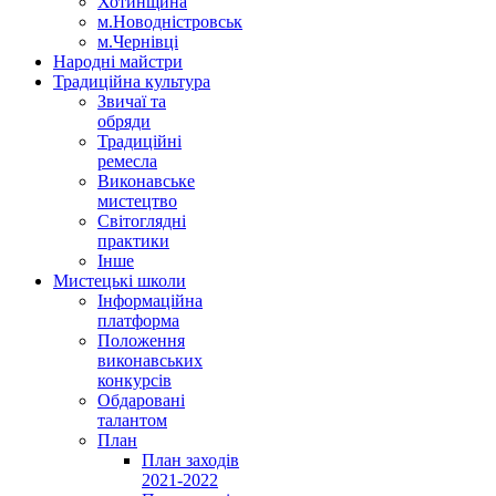
Хотинщина
м.Новодністровськ
м.Чернівці
Народні майстри
Традиційна культура
Звичаї та
обряди
Традиційні
ремесла
Виконавське
мистецтво
Світоглядні
практики
Інше
Мистецькі школи
Інформаційна
платформа
Положення
виконавських
конкурсів
Обдаровані
талантом
План
План заходів
2021-2022