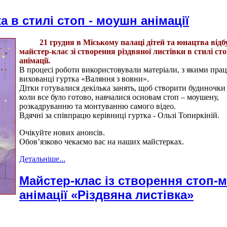
а в стилі стоп - моушн анімації
21 грудня в Міському палаці дітей та юнацтва відб
майстер-клас зі створення різдвяної листівки в стилі ст
анімації.
В процесі роботи використовували матеріали, з якими пр
вихованці гуртка «Валяння з вовни».
Дітки готувалися декілька занять, щоб створити будиночки 
коли все було готово, навчалися основам стоп – моушену,
розкадруванню та монтуванню самого відео.
Вдячні за співпрацю керівниці гуртка - Ользі Топиркіній.
Очікуйте нових анонсів.
Обов’язково чекаємо вас на наших майстерках.
Детальніше...
Майстер-клас із створення стоп-
анімації «Різдвяна листівка»