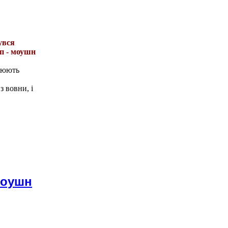
увся
оп - моушн
ацюють
з вовни, і
моушн