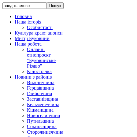
Головна
Наша історія
Особистості
Культура краю: анонси
Митці Буковини
Наша робота
Онлайн-
етнопроєкт
"Буковинське
Різдво"
Кінострічка
Новини з районів
Вижниччина
Герцаївщина
Глибоччина
Заставнівщина
Кельменеччина
Кіцманщина
Новоселиччина
Путильщина
Сокирянщина
Сторожинеччина