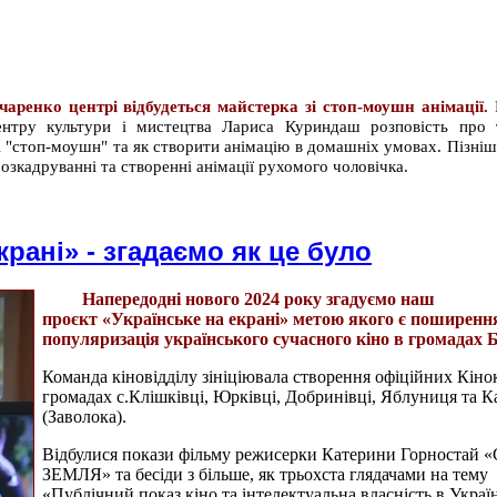
нчаренко центрі відбудеться майстерка зі стоп-моушн анімації.
центру культури і мистецтва Лариса Куриндаш розповість про 
і "стоп-моушн" та як створити анімацію в домашніх умовах. Пізні
озкадруванні та створенні анімації рухомого чоловічка.
крані» - згадаємо як це було
Напередодні нового 2024 року згадуємо наш
проєкт
«Українське на екрані»
метою якого є поширенн
популяризація українського сучасного кіно в громадах 
Команда кіновідділу зініціювала створення офіційних Кіно
громадах с.Клішківці, Юрківці, Добринівці, Яблуниця та К
(Заволока).
Відбулися покази фільму режисерки Катерини Горностай
«
ЗЕМЛЯ» та бесіди з більше, як трьохста глядачами на тему
«Публічний показ кіно та інтелектуальна власність в Україн