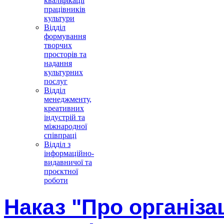
кваліфікації
працівників
культури
Відділ
формування
творчих
просторів та
надання
культурних
послуг
Відділ
менеджменту,
креативних
індустрій та
міжнародної
співпраці
Відділ з
інформаційно-
видавничої та
проєктної
роботи
Наказ "Про організа