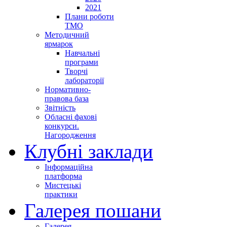
2021
Плани роботи
ТМО
Методичний
ярмарок
Навчальні
програми
Творчі
лабораторії
Нормативно-
правова база
Звітність
Обласні фахові
конкурси.
Нагородження
Клубні заклади
Інформаційна
платформа
Мистецькі
практики
Галерея пошани
Галерея