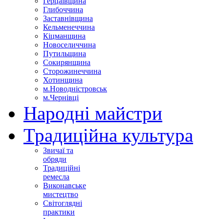
Герцаївщина
Глибоччина
Заставнівщина
Кельменеччина
Кіцманщина
Новоселиччина
Путильщина
Сокирянщина
Сторожинеччина
Хотинщина
м.Новодністровськ
м.Чернівці
Народні майстри
Традиційна культура
Звичаї та
обряди
Традиційні
ремесла
Виконавське
мистецтво
Світоглядні
практики