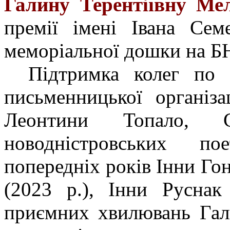
Галину Терентіївну Ме
премії імені Івана Сем
меморіальної дошки на 
Підтримка колег по
письменницької організ
Леонтини Топало, Св
новодністровських пое
попередніх років Інни Гон
(2023 р.), Інни Руснак
приємних хвилювань Гали