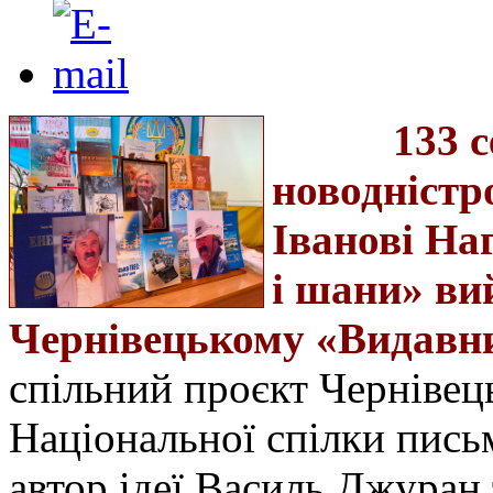
133 
новодністр
Іванові На
і шани» ви
Чернівецькому «Видавни
спільний проєкт Чернівець
Національної спілки пись
автор ідеї Василь Джуран 