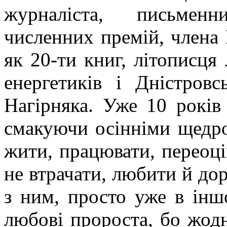
журналіста, письменн
численних премій, член
як 20-ти книг, літописця 
енергетиків і Дністров
Нагірняка. Уже 10 років р
смакуючи осінніми щедро
жити, працювати, переоці
не втрачати, любити й до
з ним, просто уже в ін
любові пророста, бо жодні