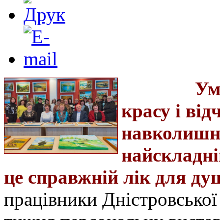
Ум
красу і від
навколишні
найскладні
це справжній лік для душ
працівники Дністровської