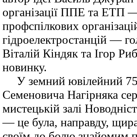
організації ППЕ та ЕТП —
профспілкових організаці
гідроелектростанцій — г
Віталій Кіндяк та Ігор Ри
новинку.
У земний ювілейний 75
Семеновича Нагірняка сер
мистецькій залі Новодніс
— це була, направду, щира
своїм до болю знайомим п