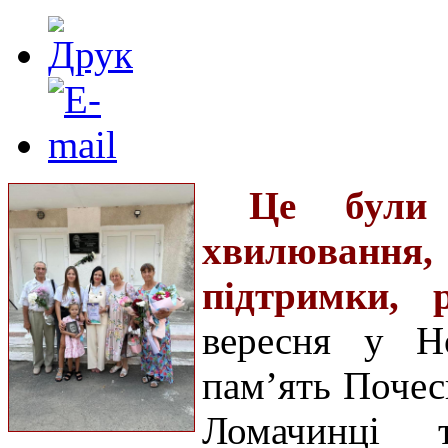
Це були 
хвилювання,
підтримки, р
вересня у Но
пам’ять Почес
Ломачинці т