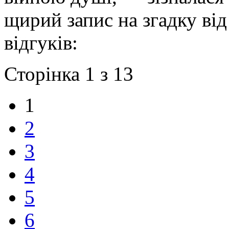
щирий запис на згадку від
відгуків:
Сторінка 1 з 13
1
2
3
4
5
6