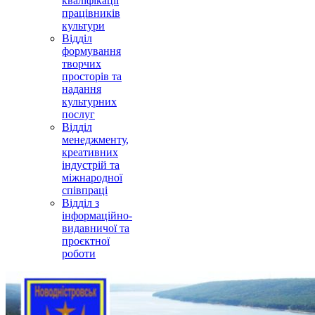
кваліфікації
працівників
культури
Відділ
формування
творчих
просторів та
надання
культурних
послуг
Відділ
менеджменту,
креативних
індустрій та
міжнародної
співпраці
Відділ з
інформаційно-
видавничої та
проєктної
роботи