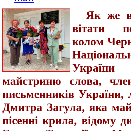
Як же в
вітати п
колом Черн
Націонал
України 
майстриню слова,
член
письменників України, л
Дмитра Загула, яка май
пісенні крила, відому 