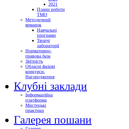
2021
Плани роботи
ТМО
Методичний
ярмарок
Навчальні
програми
Творчі
лабораторії
Нормативно-
правова база
Звітність
Обласні фахові
конкурси.
Нагородження
Клубні заклади
Інформаційна
платформа
Мистецькі
практики
Галерея пошани
Галерея