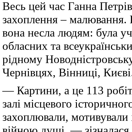
Весь цей час Ганна Петрів
захоплення – малювання. 
вона несла людям: була у
обласних та всеукраїнськи
рідному Новодністровську
Чернівцях, Вінниці, Києві
— Картини, а це 113 робіт
залі місцевого історичног
захоплювали, мотивували і
війною душі, — зізналася