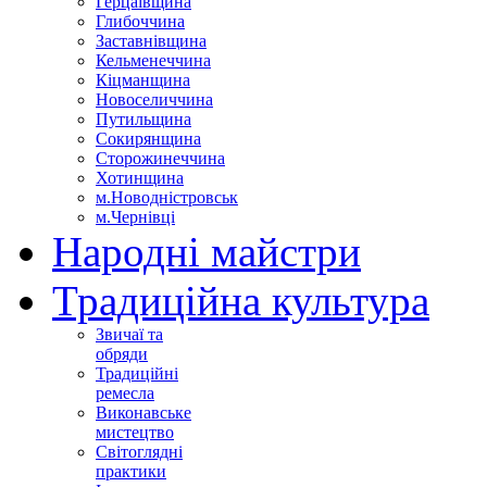
Герцаївщина
Глибоччина
Заставнівщина
Кельменеччина
Кіцманщина
Новоселиччина
Путильщина
Сокирянщина
Сторожинеччина
Хотинщина
м.Новодністровськ
м.Чернівці
Народні майстри
Традиційна культура
Звичаї та
обряди
Традиційні
ремесла
Виконавське
мистецтво
Світоглядні
практики