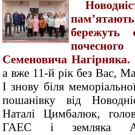
Новод
пам’ятаю
бережуть 
почесного
Семеновича Нагірняка.
а вже 11-й рік без Вас, М
І знову біля меморіальн
пошанівку від Новодніс
Наталі Цимбалюк, голов
ГАЕС і земляка Ан