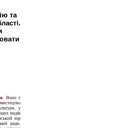
ію та
ласті.
и
лювати
ня
. Воно є
мистецтво
ультури, у
іших видів
рський хор
кої ради.