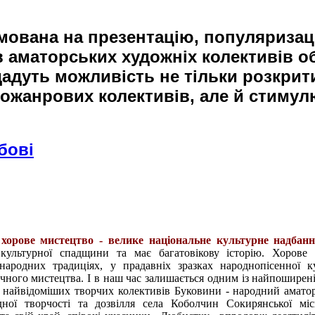
мована на презентацію, популяризац
 аматорських художніх колективів об
 дадуть можливість не тільки розкрит
ножанрових колективів, але й стиму
бові
 хорове мистецтво - велике національне культурне надбан
культурної спадщини та має багатовікову історію. Хорове 
 народних традиціях, у прадавніх зразках народнопісенної к
чного мистецтва. І в наш час залишається одним із найпоширен
 найвідоміших творчих колективів Буковини - народний амато
ої творчості та дозвілля села Коболчин Сокирянської місь