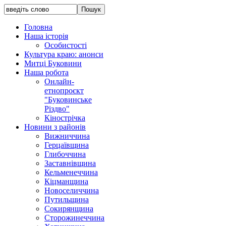
Головна
Наша історія
Особистості
Культура краю: анонси
Митці Буковини
Наша робота
Онлайн-
етнопроєкт
"Буковинське
Різдво"
Кінострічка
Новини з районів
Вижниччина
Герцаївщина
Глибоччина
Заставнівщина
Кельменеччина
Кіцманщина
Новоселиччина
Путильщина
Сокирянщина
Сторожинеччина