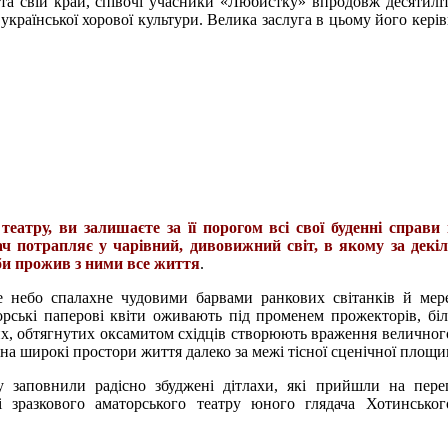
та свій край, співочі учасники «Любистку» впродовж десятилі
української хорової культури. Велика заслуга в цьому його керів
еатру, ви залишаєте за її порогом всі свої буденні справи 
дач потрапляє у чарівний, дивовижний світ, в якому за декі
іби прожив з ними все життя
.
е небо спалахне чудовими барвами ранкових світанків й ме
орські паперові квіти оживають під променем прожекторів, біл
их, обтягнутих оксамитом східців створюють враження величного
 на широкі простори життя далеко за межі тісної сценічної площи
у заповнили радісно збуджені дітлахи, які прийшли на пере
і зразкового аматорського театру юного глядача Хотинсько