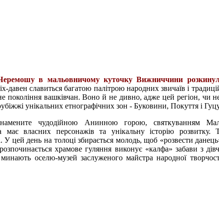
 Черемошу в мальовничому куточку Вижниччини розкинул
ніх-давен славиться багатою палітрою народних звичаїв і традицій
не покоління вашківчан. Воно й не дивно, адже цей регіон, чи н
орубіжжі унікальних етнографічних зон - Буковини, Покуття і Гу
 знамените чудодійною Анинною горою, святкуванням Ма
ка має власних персонажів та унікальну історію розвитку. 
а. У цей день на толоці збирається молодь, щоб «розвести данец
розпочинається храмове гуляння виконує «калфа» забави з дів
 минають оселю-музей заслуженого майстра народної творчост