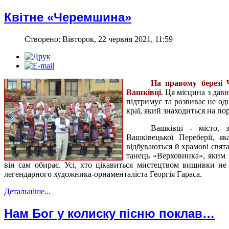
Квітне «Черемшина»
Створено: Вівторок, 22 червня 2021, 11:59
На правому березі
Вашківці
. Ця місцина з дав
підтримує та розвиває не од
краї, який знаходиться на п
Вашківці - місто,
Вашківецької Переберії, я
відбуваються й храмові свят
танець «Верховинка», яким 
він сам обирає. Усі, хто цікавиться мистецтвом вишивки не
легендарного художника-орнаменталіста Георгія Гараса.
Детальніше...
Нам Бог у колиску пісню поклав…