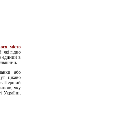
ося місто
, які гідно
е єдиний в
цульщини.
ланки або
Тут цікаво
ь». Перший
чиною, яку
і України,