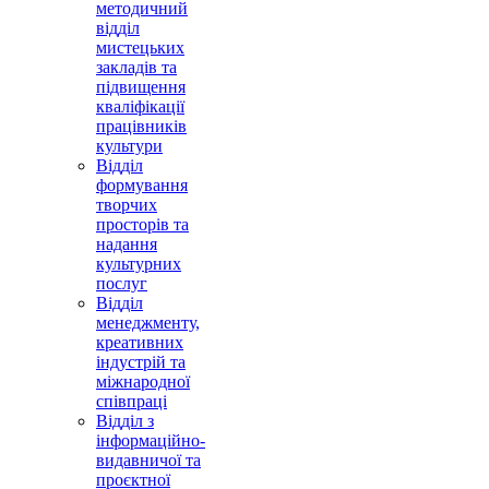
методичний
відділ
мистецьких
закладів та
підвищення
кваліфікації
працівників
культури
Відділ
формування
творчих
просторів та
надання
культурних
послуг
Відділ
менеджменту,
креативних
індустрій та
міжнародної
співпраці
Відділ з
інформаційно-
видавничої та
проєктної