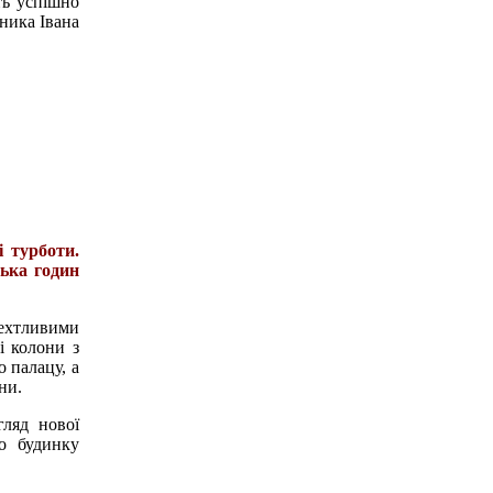
ть успішно
ника Івана
і турботи.
лька годин
рехтливими
і колони з
 палацу, а
ни.
гляд нової
го будинку