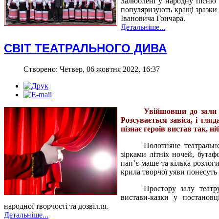
Залюблені у народну пісню 
популяризують кращі зразки 
Івановича Гончара.
Детальніше...
СВІТ ТЕАТРАЛЬНОГО ДИВА
Створено: Четвер, 06 жовтня 2022, 16:37
Увійшовши до зали т
Розсувається завіса, і гля
пізнає героїв вистав так, н
Полотняне театральн
зірками літніх ночей, бутаф
пап’є-маше та кілька розлог
крила творчої уяви понесуть
Простору залу театр
вистави-казки у постановц
народної творчості та дозвілля.
Детальніше...