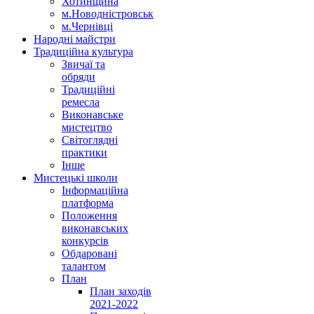
Хотинщина
м.Новодністровськ
м.Чернівці
Народні майстри
Традиційна культура
Звичаї та
обряди
Традиційні
ремесла
Виконавське
мистецтво
Світоглядні
практики
Інше
Мистецькі школи
Інформаційна
платформа
Положення
виконавських
конкурсів
Обдаровані
талантом
План
План заходів
2021-2022