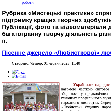
роботи
Рубрика «Мистецькі практики» спря
підтримку кращих творчих здобутків
Публікації, фото та відеоматеріали
багатогранну творчу діяльність різ
її.
Пісенне джерело «Любисткової» лю
Створено: Четвер, 01 червня 2023, 11:40
Українське народне
вагомою часткою світової 
зберіглося у предковічних
глибинах професійного музи
народного мистецтва. Серед
«Любисток» будинку народн