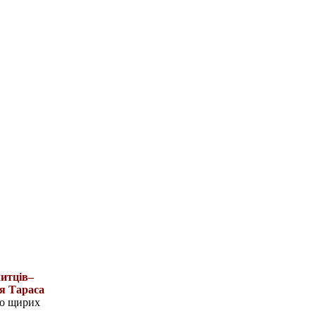
читців–
я Тараса
ло щирих