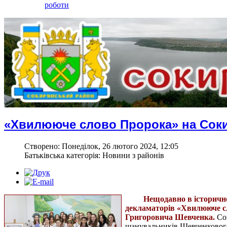
роботи
«Хвилююче слово Пророка» на Сок
Створено: Понеділок, 26 лютого 2024, 12:05
Батьківська категорія: Новини з районів
Нещодавно в історично
декламаторів «Хвилююче сл
Григоровича Шевченка.
Сок
шанувальників Шевченкового