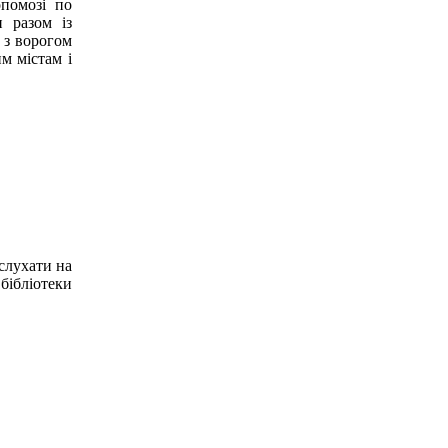
опомозі по
 разом із
 з ворогом
м містам і
ослухати на
бібліотеки