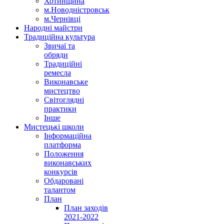
Хотинщина
м.Новодністровськ
м.Чернівці
Народні майстри
Традиційна культура
Звичаї та
обряди
Традиційні
ремесла
Виконавське
мистецтво
Світоглядні
практики
Інше
Мистецькі школи
Інформаційна
платформа
Положення
виконавських
конкурсів
Обдаровані
талантом
План
План заходів
2021-2022