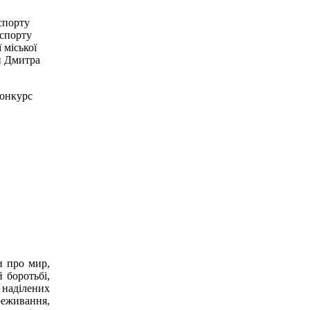
спорту
 спорту
 міської
ди Дмитра
конкурс
и про мир,
 боротьбі,
 наділених
реживання,