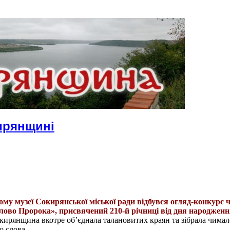
ирянщині
му музеї Сокирянської міської ради відбувся огляд-конкурс 
ово Пророка», присвячений 210-й річниці від дня народженн
ирянщина вкотре об’єднала талановитих краян та зібрала чима
 слова.