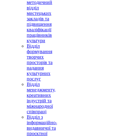
методичний
відділ
мистецьких
закладів та
підвищення
кваліфікації
працівників
культури
Відділ
формування
творчих
просторів та
надання
культурних
послуг
Відділ
менеджменту,
креативних
індустрій та
міжнародної
співпраці
Відділ з
інформаційно-
видавничої та
проєктної