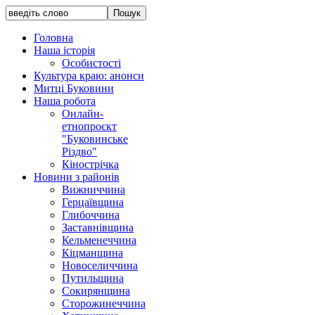
Головна
Наша історія
Особистості
Культура краю: анонси
Митці Буковини
Наша робота
Онлайн-
етнопроєкт
"Буковинське
Різдво"
Кінострічка
Новини з районів
Вижниччина
Герцаївщина
Глибоччина
Заставнівщина
Кельменеччина
Кіцманщина
Новоселиччина
Путильщина
Сокирянщина
Сторожинеччина