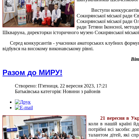
Виступи конкурсантів 
Сокирянської міської ради Єв
Сокирянської міської ради Ол
ради Тетяни Іконєної, метод
Шкваруна, директорки історичного музею Сокирянської міської 
Серед конкурсантів - учасники аматорських клубних формув
відбувся на високому виконавському рівні.
Віт
Разом до МИРУ!
Створено: П'ятниця, 22 вересня 2023, 17:21
Батьківська категорія: Новини з районів
21 вересня в Укр
коли в нашій країні й
потрібні всі засоби: д
талантом дітей, які сп