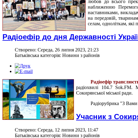
любов до всього прекр
наближенню Перемоги
наставниками, виклада
на передовій, тваринам
селам, одноліткам, які 
Радіоефір до дня Державності Укра
Створено: Середа, 26 липня 2023, 21:23
Батьківська категорія: Новини з районів
Радіоефір транслює
радіохвилі 104.7 Sok.FM. 
Сокирянської міської ради.
Радіорубрика "З Вами
Учасник з Соки
Створено: Середа, 12 липня 2023, 11:47
Батьківська категорія: Новини з районів