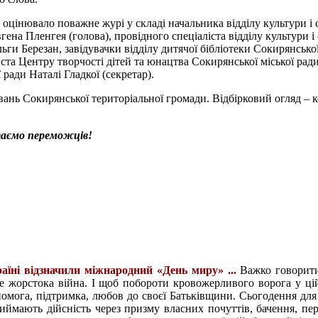
оцінювало поважне журі у складі начальника відділу культури і 
гена Пленгея (голова), провідного спеціаліста відділу культури і
ьги Березан, завідувачки відділу дитячої бібліотеки
Сокирянської
иста Центру творчості дітей та юнацтва Сокирянської міської ра
ради Наталі Гладкої (секретар).
ань Сокирянської територіальної громади. Відбірковий огляд – 
аємо переможців!
аїні відзначили міжнародний «День миру» ...
Важко говорит
де жорстока війна. І щоб побороти кровожерливого ворога у цій
опомога, підтримка, любов до своєї Батьківщини. Сьогодення для
риймають дійсність через призму власних почуттів, бачення, пе