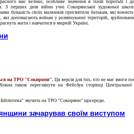
асного має велике, особливе значення в їхній боротьбі і д
. З перших днів війни учні Сокирянської художньої школи
чами більшість своїх малюнків присвятили батькам, які воюють
, які допомагають воїнам у розмінуванні територій, зруйновани
прагнуть жити і навчатися в мирній Україні.
їни
ться на ТРО "Сокиряни".
Ця версія для тих, хто не має змоги п
Можна також переглянути на Фейсбук сторінці Центральної 
 Бібліотека" звучить на ТРО "Сокиряни" щосереди.
рянщини зачарував своїм виступом