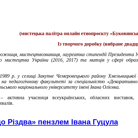
(мистецька палітра онлайн етнопроєкту «Буковинськ
Із творчого доробку (вибране двадц
ожниця, мистецтвознавиця, лауреатка стипендії Президента У
о мистецтва України (2016, 2017) та митців у сфері образ
1989 р. у селищі Закупне Чемеровецького району Хмельницької 
 на педагогічному факультеті за спеціальністю «Декоративно
ського національного університету імені Івана Огієнка.
 активна учасниця всеукраїнських, обласних виставок, к
ивалів.
о Різдва» пензлем Івана Гуцула