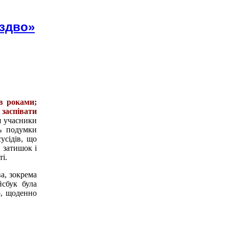
іздво»
ав роками;
 заспівати
я учасники
ь подумки
усідів, що
 затишок і
і.
а, зокрема
сбук була
о, щоденно