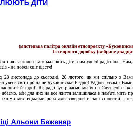
АЛЮЮТЬ ДІТИ
(мистецька палітра онлайн етнопроєкту «Буковинськ
Із творчого доробку (вибране двадц
повторюся: коли свято малюють діти, нам удвічі радісніше. Нам,
азів - на повен світ щастя!
д 28 листопада до сьогодні, 28 лютого, як ми спільно з Вам
 на увесь світ про наше Буковинське Різдво! Раділи разом з Вам
талановиті й гарні! Як радо зустрічаємо ми їх на Святвечір з к
, дбаємо, аби для них на все життя залишилася в пам'яті мить пр
м їхніми мистецькими роботами завершити наш спільний і, пе
ліці Альони Беженар