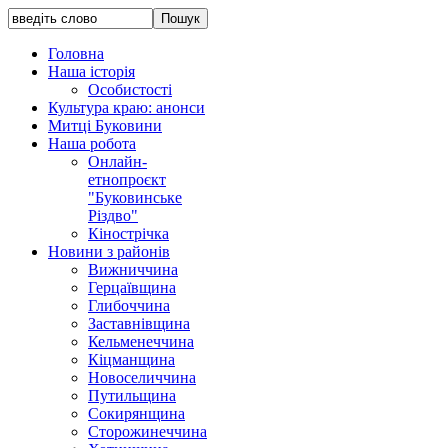
Головна
Наша історія
Особистості
Культура краю: анонси
Митці Буковини
Наша робота
Онлайн-
етнопроєкт
"Буковинське
Різдво"
Кінострічка
Новини з районів
Вижниччина
Герцаївщина
Глибоччина
Заставнівщина
Кельменеччина
Кіцманщина
Новоселиччина
Путильщина
Сокирянщина
Сторожинеччина