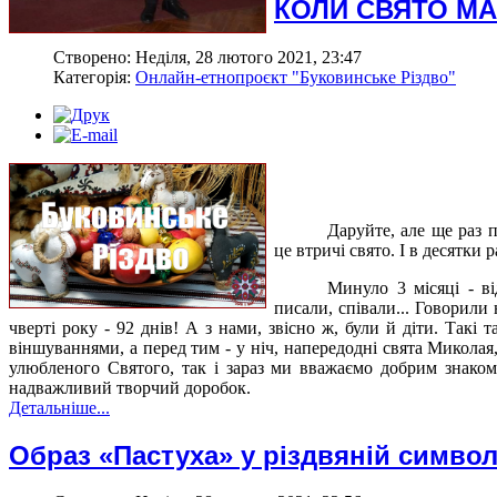
КОЛИ СВЯТО М
Створено: Неділя, 28 лютого 2021, 23:47
Категорія:
Онлайн-етнопроєкт "Буковинське Різдво"
Даруйте, але ще раз 
це втричі свято. І в десятки р
Минуло 3 місяці - ві
писали, співали... Говорили
чверті року - 92 днів! А з нами, звісно ж, були й діти. Такі 
віншуваннями, а перед тим - у ніч, напередодні свята Миколая
улюбленого Святого, так і зараз ми вважаємо добрим знако
надважливий творчий доробок.
Детальніше...
Образ «Пастуха» у різдвяній симво