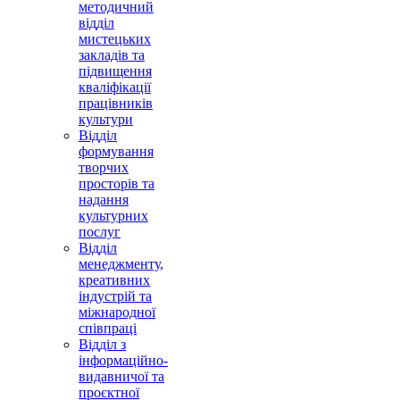
методичний
відділ
мистецьких
закладів та
підвищення
кваліфікації
працівників
культури
Відділ
формування
творчих
просторів та
надання
культурних
послуг
Відділ
менеджменту,
креативних
індустрій та
міжнародної
співпраці
Відділ з
інформаційно-
видавничої та
проєктної