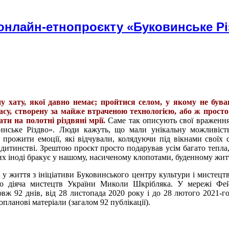
онлайн-етнопроєкту «Буковинське Р
у хату, якої давно немає; пройтися селом, у якому не був
су, створену за майже втраченою технологією, або ж просто
и на полотні різдвяні мрії.
Саме так описують свої враженн
инське Різдво». Люди кажуть, що мали унікальну можливіст
прожити емоції, які відчували, колядуючи під вікнами своїх с
дитинстві. Зрештою проєкт просто подарував усім багато тепла,
ких іноді бракує у нашому, насиченому клопотами, буденному житт
 у життя з ініціативи Буковинського центру культури і мистецтв
го діяча мистецтв України Миколи Шкрібляка. У мережі Фей
овж 92 днів, від 28 листопада 2020 року і до 28 лютого 2021-г
планові матеріали (загалом 92 публікації).