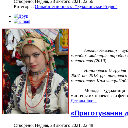
Створено: Неділя, 28 лютого 2021, 22:56
Категорія:
Онлайн-етнопроєкт "Буковинське Різдво"
Альона Беженар – худ
молодих майстрів народног
мистецтва
(2019).
Народилася 9 грудня 
2007 по 2013 рр. навчалася
мистецтво» Кам’янець-Поділь
Молода художниця –
мистецьких проектів та фест
Детальніше...
«Приготування д
Створено: Неділя, 28 лютого 2021, 22:48