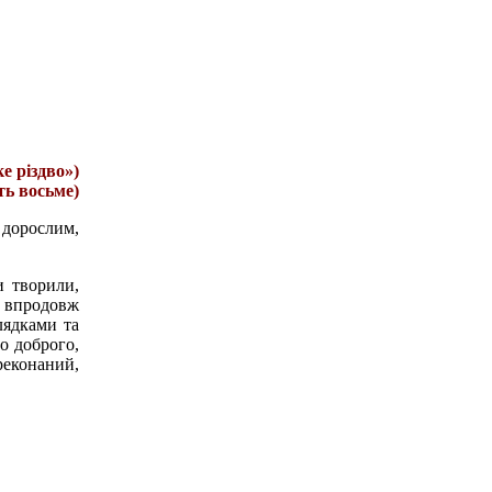
е різдво»)
ять
восьме
)
 дорослим,
и творили,
и впродовж
олядками та
о доброго,
реконаний,