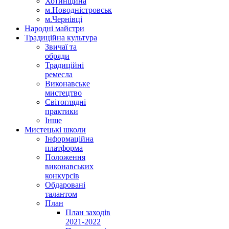
Хотинщина
м.Новодністровськ
м.Чернівці
Народні майстри
Традиційна культура
Звичаї та
обряди
Традиційні
ремесла
Виконавське
мистецтво
Світоглядні
практики
Інше
Мистецькі школи
Інформаційна
платформа
Положення
виконавських
конкурсів
Обдаровані
талантом
План
План заходів
2021-2022