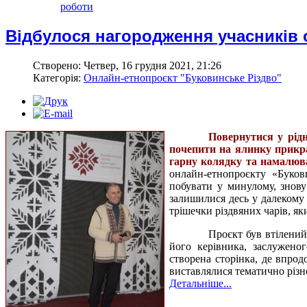
роботи
Відбулося нагородження учасників 
Створено: Четвер, 16 грудня 2021, 21:26
Категорія:
Онлайн-етнопроєкт "Буковинське Різдво"
Повернутися у рідн
почепити на ялинку прикра
гарну колядку та намалюват
онлайн-етнопроєкту «Буков
побувати у минулому, знову 
залишилися десь у далекому 
трішечки різдвяних чарів, я
Проєкт був втілений
його керівника, заслужено
створена сторінка, де впрод
виставлялися тематично різно
Детальніше...