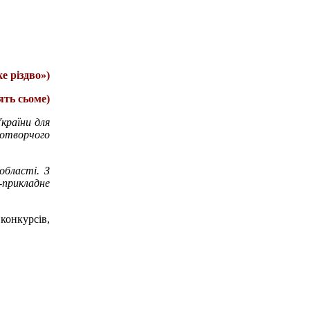
е різдво»)
ять сьоме)
країни для
отворчого
області. З
-прикладне
онкурсів,