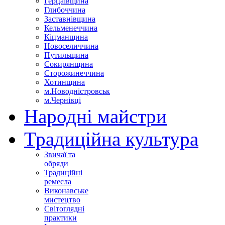
Герцаївщина
Глибоччина
Заставнівщина
Кельменеччина
Кіцманщина
Новоселиччина
Путильщина
Сокирянщина
Сторожинеччина
Хотинщина
м.Новодністровськ
м.Чернівці
Народні майстри
Традиційна культура
Звичаї та
обряди
Традиційні
ремесла
Виконавське
мистецтво
Світоглядні
практики