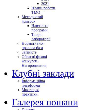
2021
Плани роботи
ТМО
Методичний
ярмарок
Навчальні
програми
Творчі
лабораторії
Нормативно-
правова база
Звітність
Обласні фахові
конкурси.
Нагородження
Клубні заклади
Інформаційна
платформа
Мистецькі
практики
Галерея пошани
Галерея