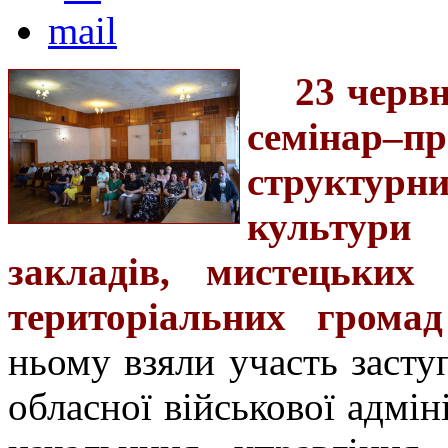
23 черв
семінар–п
структур
культури
закладів, мистецьких 
територіальних громад
ньому взяли участь засту
обласної військової адмі