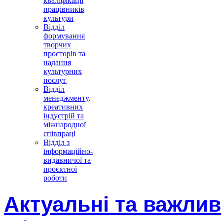
кваліфікації
працівників
культури
Відділ
формування
творчих
просторів та
надання
культурних
послуг
Відділ
менеджменту,
креативних
індустрій та
міжнародної
співпраці
Відділ з
інформаційно-
видавничої та
проєктної
роботи
Актуальні та важлив