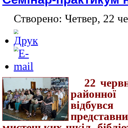
Створено: Четвер, 22 че
22 черв
районної 
відбувся
представ
мистецьких шкіл, бібліо