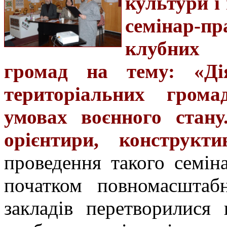
культури і
семінар-пр
клубних 
громад на тему: «Дія
територіальних грома
умовах воєнного стану
орієнтири, конструкти
проведення такого семін
початком повномасштабн
закладів перетворилися