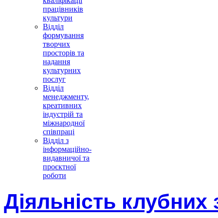
кваліфікації
працівників
культури
Відділ
формування
творчих
просторів та
надання
культурних
послуг
Відділ
менеджменту,
креативних
індустрій та
міжнародної
співпраці
Відділ з
інформаційно-
видавничої та
проєктної
роботи
Діяльність клубних 