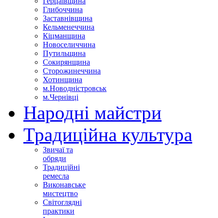
Герцаївщина
Глибоччина
Заставнівщина
Кельменеччина
Кіцманщина
Новоселиччина
Путильщина
Сокирянщина
Сторожинеччина
Хотинщина
м.Новодністровськ
м.Чернівці
Народні майстри
Традиційна культура
Звичаї та
обряди
Традиційні
ремесла
Виконавське
мистецтво
Світоглядні
практики