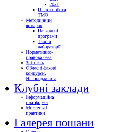
2021
Плани роботи
ТМО
Методичний
ярмарок
Навчальні
програми
Творчі
лабораторії
Нормативно-
правова база
Звітність
Обласні фахові
конкурси.
Нагородження
Клубні заклади
Інформаційна
платформа
Мистецькі
практики
Галерея пошани
Галерея