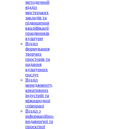
методичний
відділ
мистецьких
закладів та
підвищення
кваліфікації
працівників
культури
Відділ
формування
творчих
просторів та
надання
культурних
послуг
Відділ
менеджменту,
креативних
індустрій та
міжнародної
співпраці
Відділ з
інформаційно-
видавничої та
проєктної