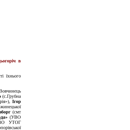
ьогоріч в
ті їхнього
Вовчинець
о
(с.Грубна
рія»),
Ігор
ожинецької
зборг
(смт
ода»
(УВО
УВО УТОГ
орівської