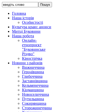
Головна
Наша історія
Особистості
Культура краю: анонси
Митці Буковини
Наша робота
Онлайн-
етнопроєкт
"Буковинське
Різдво"
Кінострічка
Новини з районів
Вижниччина
Герцаївщина
Глибоччина
Заставнівщина
Кельменеччина
Кіцманщина
Новоселиччина
Путильщина
Сокирянщина
Сторожинеччина