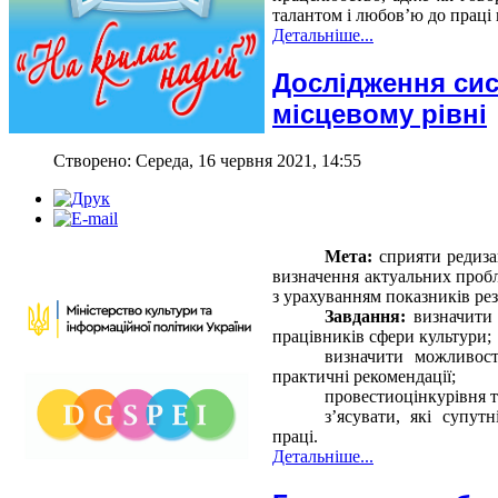
талантом і любов’ю до праці 
Детальніше...
Дослідження сис
місцевому рівні
Створено: Середа, 16 червня 2021, 14:55
Мета:
сприяти редиза
визначення актуальних проб
з урахуванням показників резу
Завдання:
визначити 
працівників сфери культури;
визначити можливост
практичні рекомендації;
провестиоцінкурівня т
з’ясувати, які супут
праці.
Детальніше...