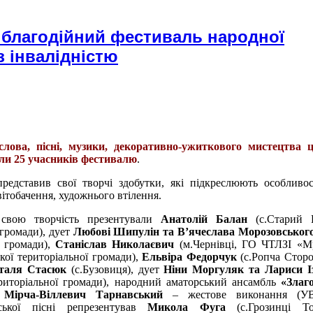
 благодійний фестиваль народної
з інвалідністю
лова, пісні, музики, декоративно-ужиткового мистецтва ц
али 25 учасників фестивалю
.
представив
свої
творчі здобутки, які підкреслюють особливос
ітобачення, художнього втілення.
свою творчість презентували
Анатолій Балан
(с.Старий 
 громади), дует
Любові Шипулін та В’ячеслава Морозовськог
ї громади),
Станіслав Николаєвич
(м.Чернівці, ГО ЧТЛЗІ «М
кої територіальної громади),
Ельвіра Федорчук
(с.Ропча Стор
таля Стасюк
(с.Бузовиця), дует
Ніни Моргуляк та Лариси І
риторіальної громади), народний аматорський ансамбль
«Злаг
Мірча-Віллевич Тарнавський
– жестове виконання (
ської пісні репрезентував
Микола Фуга
(с.Грозинці Топ