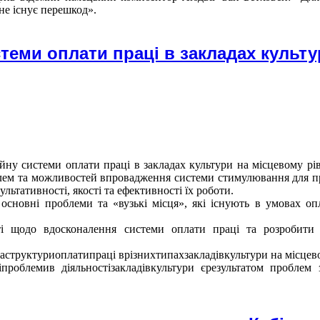
не існує перешкод».
теми оплати праці в закладах культу
йну системи оплати праці в закладах культури на місцевому рі
лем та можливостей впровадження системи стимулювання для п
льтативності, якості та ефективності їх роботи.
основні проблеми та «вузькі місця», які існують в умовах оп
і щодо вдосконалення системи оплати праці та розробити в
аструктуриоплатипраці врізнихтипахзакладівкультури на місцево
ніпроблемив діяльностізакладівкультури єрезультатом проблем