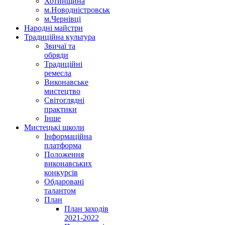
Хотинщина
м.Новодністровськ
м.Чернівці
Народні майстри
Традиційна культура
Звичаї та
обряди
Традиційні
ремесла
Виконавське
мистецтво
Світоглядні
практики
Інше
Мистецькі школи
Інформаційна
платформа
Положення
виконавських
конкурсів
Обдаровані
талантом
План
План заходів
2021-2022