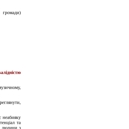
 громади)
валідністю
музичному,
ереглянути,
є неабияку
тенціал та
я людини з