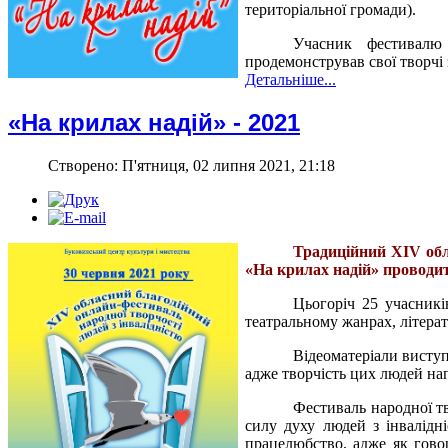
територіальної громади).
Учасник фестивал
продемонстрував свої творчі
Детальніше...
«На крилах надій» - 2021
Створено: П'ятниця, 02 липня 2021, 21:18
Традиційний
XIV
об
«На крилах надій» проводи
Цьогоріч 25 учасникі
театральному жанрах, літера
Відеоматеріали виступ
адже творчість цих людей на
Фестиваль народної т
силу духу людей з інвалідн
працелюбство, адже як гово