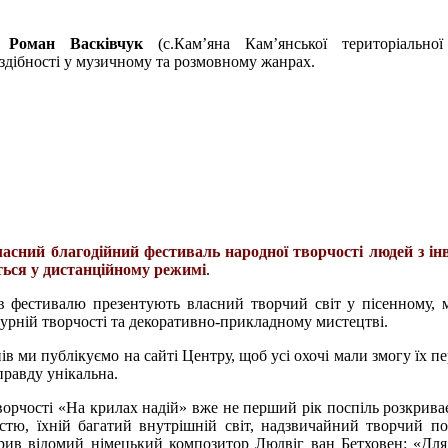
ю
Роман Васківчук
(с.Кам’яна Кам’янської територіальної
 здібності у музичному та розмовному жанрах.
ласний благодійний фестиваль народної творчості людей з ін
ться у дистанційному режимі
.
в фестивалю презентують власний творчий світ у пісенному, 
турній творчості та декоративно-прикладному мистецтві.
ів ми публікуємо на сайті Центру, щоб усі охочі мали змогу їх п
правду унікальна.
ворчості «На крилах надій» вже не перший рік поспіль розкрива
істю, їхній багатий внутрішній світ, надзвичайний творчий по
рив відомий німецький композитор Людвіг ван Бетховен: «Дл