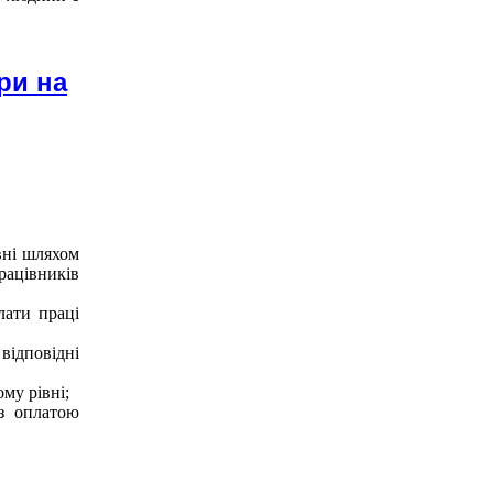
ри на
вні шляхом
рацівників
лати праці
ідповідні
му рівні;
 з оплатою