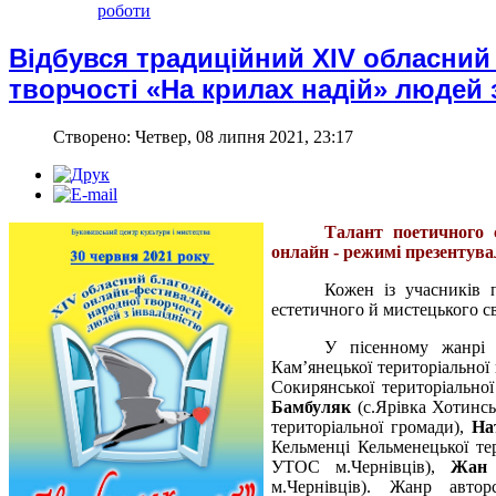
роботи
Відбувся традиційний XIV обласний
творчості «На крилах надій» людей 
Створено: Четвер, 08 липня 2021, 23:17
Талант поетичного с
онлайн - режимі презентув
Кожен із учасників
естетичного й мистецького св
У пісенному жанрі 
Кам’янецької територіальної
Сокирянської територіально
Бамбуляк
(с.Ярівка Хотинсь
територіальної громади),
На
Кельменці Кельменецької те
УТОС м.Чернівців),
Жан 
м.Чернівців). Жанр автор