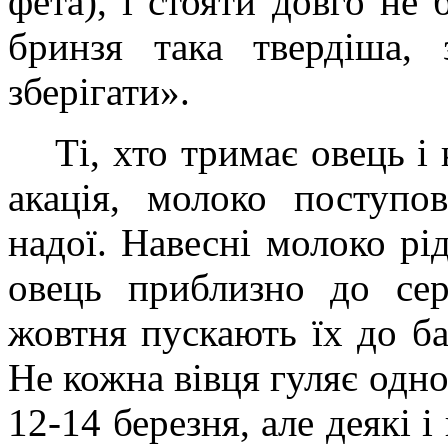
фета), і стояти довго не 
бринзя така твердіша, 
зберігати».
Ті, хто тримає овець і 
акація, молоко поступо
надої. Навесні молоко рі
овець приблизно до сер
жовтня пускають їх до ба
Не кожна вівця гуляє одно
12-14 березня, але деякі і