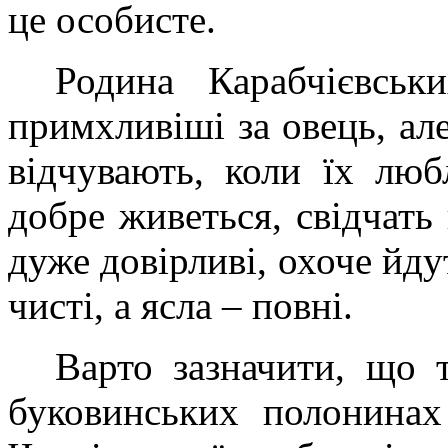
це особисте.
Родина Карабчієвськ
примхливіші за овець, але
відчувають, коли їх лю
добре живеться, свідчать 
дуже довірливі, охоче йдут
чисті, а ясла – повні.
Варто зазначити, що 
буковинських полонинах