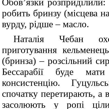
Обов’язки розприділили: в
робить бринзу (місцева на
вурду, рідше – масло.
Наталія Чебан охо
приготування кельменець
(бринза) – розсільний си
Бессарабії буде мат
консистенцію. Гуцульс
спочатку перетирають, а 
засолюють у ропі ціли