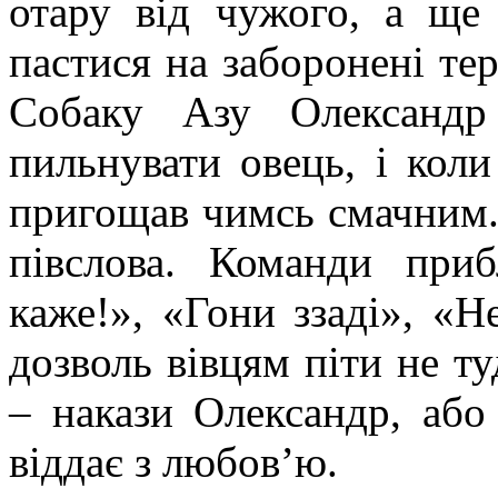
отару від чужого, а ще
пастися на заборонені тер
Собаку Азу Олександр
пильнувати овець, і кол
пригощав чимсь смачним. 
півслова. Команди приб
каже!», «Гони ззаді», «Н
дозволь вівцям піти не т
– накази Олександр, аб
віддає з любов’ю.