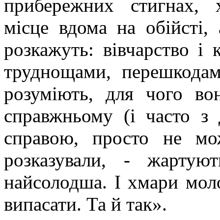
прибережних стигнах, х
місце вдома на обійсті, 
розкажуть: вівчарство і 
труднощами, перешкодам
розуміють, для чого во
справжньому (і часто з 
справою, просто не мо
розказували, - жартую
найсолодша. І хмари мол
випасати. Та й так».