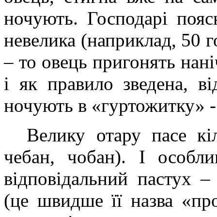
ночують. Господарі поя
невелика (наприклад, 50 го
– то овець пригонять нан
і як правило зведена, ві
ночують в «гуртожитку» - 
Велику отару пасе кіл
чебан, чобан). І особл
відповідальний пастух –
(це швидше її назва «пр