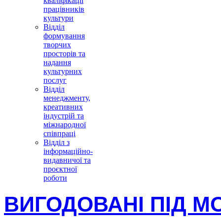
кваліфікації
працівників
культури
Відділ
формування
творчих
просторів та
надання
культурних
послуг
Відділ
менеджменту,
креативних
індустрій та
міжнародної
співпраці
Відділ з
інформаційно-
видавничої та
проєктної
роботи
ВИГОДОВАНІ ПІД 