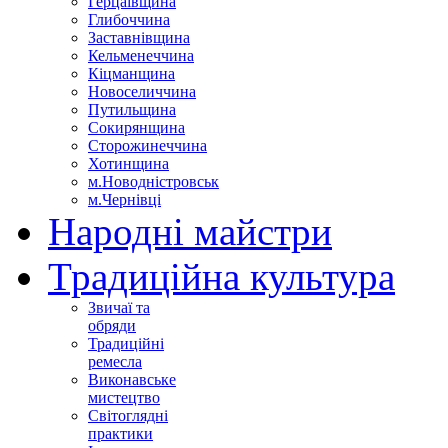
Герцаївщина
Глибоччина
Заставнівщина
Кельменеччина
Кіцманщина
Новоселиччина
Путильщина
Сокирянщина
Сторожинеччина
Хотинщина
м.Новодністровськ
м.Чернівці
Народні майстри
Традиційна культура
Звичаї та
обряди
Традиційні
ремесла
Виконавське
мистецтво
Світоглядні
практики