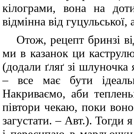
кілограми, вона на дот
відмінна від гуцульської,
Отож, рецепт бринзі
ми в казанок ци каструлю
(додали ґляґ зі шлуночка 
– все має бути ідеаль
Накриваємо, аби тепленьк
півтори чекаю, поки воно
загустати. – Авт.). Тогди
і пересипаю в марльочки.