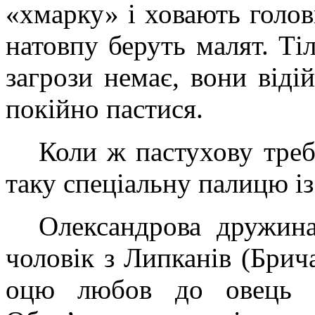
«хмарку» і ховають голов
натовпу беруть малят. Ті
загрози немає, вони віді
покійно пастися.
Коли ж пастухову треб
таку спеціальну палицю із 
Олександрова дружина,
чоловік з Липканів (Брич
оцю любов до овець б