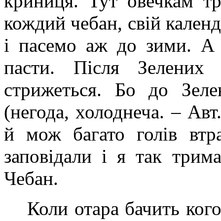
криниця. Тут овечкам т
кождий чебан, свій кален
і пасемо аж до зими. А
пасти. Після Зелених 
стрижеться. Бо до Зел
(негода, холоднеча. – Авт.
й мож багато голів втр
заповідали і я так трим
Чебан.
Коли отара бачить ког