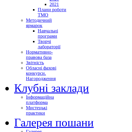
2021
Плани роботи
ТМО
Методичний
ярмарок
Навчальні
програми
Творчі
лабораторії
Нормативно-
правова база
Звітність
Обласні фахові
конкурси.
Нагородження
Клубні заклади
Інформаційна
платформа
Мистецькі
практики
Галерея пошани
Галерея