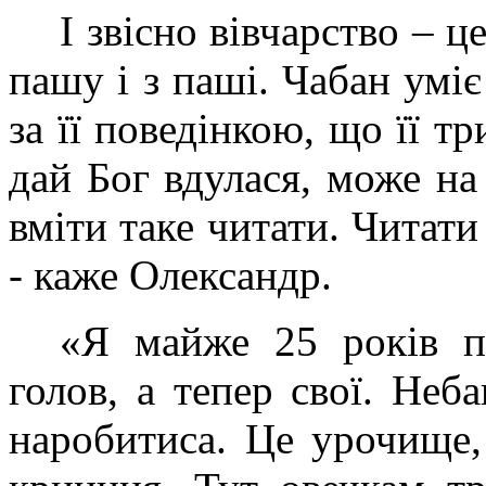
І звісно вівчарство – 
пашу і з паші. Чабан уміє
за її поведінкою, що її т
дай Бог вдулася, може н
вміти таке читати. Читати
- каже Олександр.
«Я майже 25 років па
голов, а тепер свої. Неб
наробитиса. Це урочище,