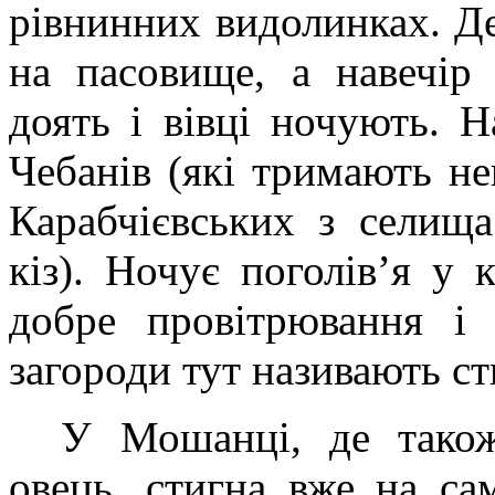
рівнинних видолинках. Де
на пасовище, а навечір 
доять і вівці ночують. 
Чебанів (які тримають не
Карабчієвських з селищ
кіз). Ночує поголів’я у 
добре провітрювання і 
загороди тут називають с
У Мошанці, де також
овець, стигна вже на са