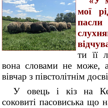
«У м
мої рі
пасли 
слухн
відчув
ти її 
вона словами не може, а
вівчар з півстолітнім дос
У овець і кіз на Ке
соковиті пасовиська що н