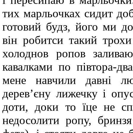
тих марльочках сидит добу
готовий будз, його ми д
він робитси такий трохи
холоднов ропов заливаю
кавалками по півтора-дв
мене навчили давні лю
дерев’єну лижечку і опу
доти, доки то їце не сп
недосолити ропу, бринзя