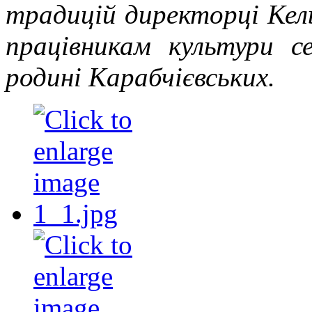
традицій
директорці Кел
працівникам культури с
родині Карабчієвських.