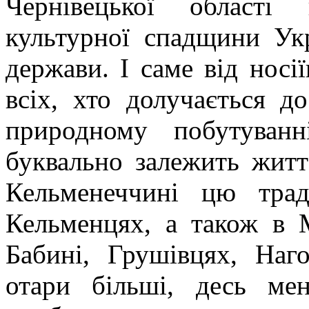
Чернівецької області 
культурної спадщини Укр
держави. І саме від носії
всіх, хто долучається до
природному побутуван
буквально залежить житт
Кельменеччині цю тра
Кельменцях, а також в М
Бабині, Грушівцях, Наг
отари більші, десь ме