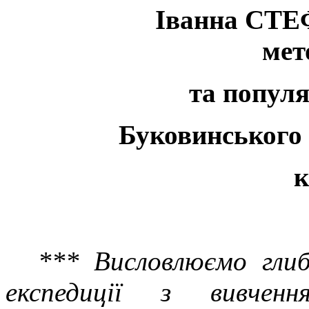
Іванна СТЕФ
мет
та популя
Буковинського 
к
*** Висловлюємо глиб
експедиції з вивченн