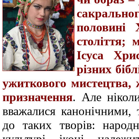
сакрально
половині
століття; 
Ісуса Хри
різних біб
ужиткового мистецтва, 
призначення
. Але нікол
вважалися канонічними, 
до таких творів: народ
культурі іконі належ