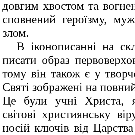
довгим хвостом та вогне
сповнений героїзму, му
злом.
В іконописанні на ск
писати образ первоверхо
тому він також є у твор
Святі зображені на повний
Це були учні Христа, я
світові християнську вір
носій ключів від Царства