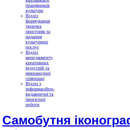
кваліфікації
працівників
культури
Відділ
формування
творчих
просторів та
надання
культурних
послуг
Відділ
менеджменту,
креативних
індустрій та
міжнародної
співпраці
Відділ з
інформаційно-
видавничої та
проєктної
роботи
Самобутня іконогра