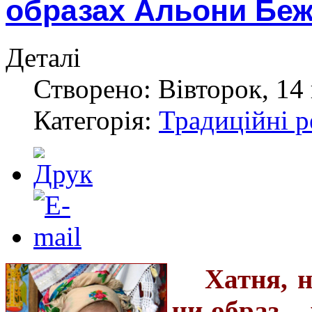
образах Альони Бе
Деталі
Створено: Вівторок, 14 
Категорія:
Традиційні р
Хатня, н
чи образ –