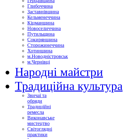
Герцаївщина
Глибоччина
Заставнівщина
Кельменеччина
Кіцманщина
Новоселиччина
Путильщина
Сокирянщина
Сторожинеччина
Хотинщина
м.Новодністровськ
м.Чернівці
Народні майстри
Традиційна культура
Звичаї та
обряди
Традиційні
ремесла
Виконавське
мистецтво
Світоглядні
практики