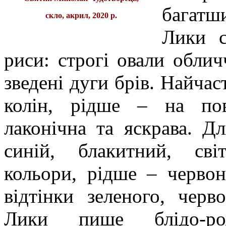
багатш
скло, акрил, 2020 р.
Лики с
риси: строгі овали облич
зведені дуги брів. Найчас
колін, рідше – на пов
лаконічна та яскрава. Д
синій, блакитний, світ
кольори, рідше – червон
відтінки зеленого, черв
Лики пише блідо-ро