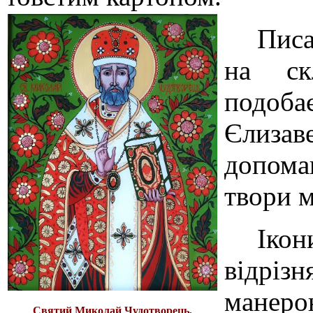
Писа
на ск
подоба
Єлиза
допома
твори м
Іко
відрі
манеро
Святий Миколай Чудотворець,