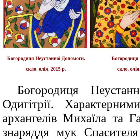
Богородиця Неустанноi Допомоги,
Богородиця 
скло, олiя, 2015 р.
скло, олiя
Богородиця Неустан
Одигітрії. Характерним
архангелів Михаїла та Г
знаряддя мук Спасителя