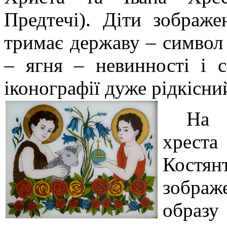
Предтечі). Діти зображ
тримає державу – символ в
– ягня – невинності і 
іконографії дуже рідкісни
На 
хреста
Костя
зображ
образу