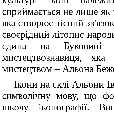
сприймається не лише як т
яка створює тісний зв'язок
своєрідний літопис народн
єдина на Буковині 
мистецтвознавиця, яка
мистецтвом – Альона Беже
Ікони на склі Альони І
символічну мову, що фо
школу іконографії. Во