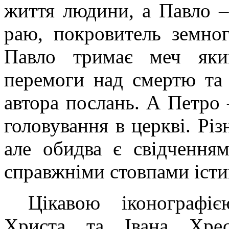
життя людини, а Павло –
раю, покровитель земног
Павло тримає меч яки
перемоги над смертю та 
автора послань. А Петро 
головування в церкві.
Різ
але обидва є свідчення
справжніми стовпами істи
Цікавою іконографіє
Христа та Івана Хрест