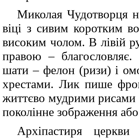
Миколая Чудотворця н
віці з сивим коротким в
високим чолом. В лівій ру
правою – благословляє.
шати – фелон (ризи) і ом
хрестами. Лик пише фрон
життєво мудрими рисами с
поколінне зображення або 
Архіпастиря церкви