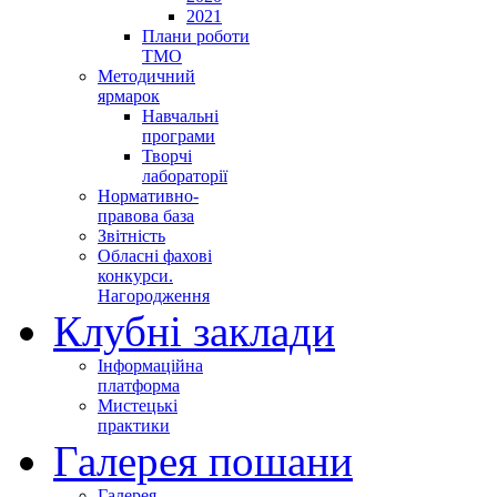
2021
Плани роботи
ТМО
Методичний
ярмарок
Навчальні
програми
Творчі
лабораторії
Нормативно-
правова база
Звітність
Обласні фахові
конкурси.
Нагородження
Клубні заклади
Інформаційна
платформа
Мистецькі
практики
Галерея пошани
Галерея