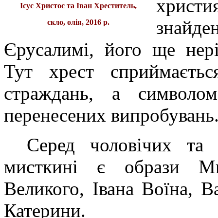
христи
Iсус Христос та Iван Хреститель,
знайде
скло, олiя, 2016 р.
Єрусалимі, його ще нер
Тут хрест сприймаєтьс
страждань, а символом
перенесених випробувань
Серед чоловічих та
мисткині є образи Ми
Великого, Івана Воїна, В
Катерини.