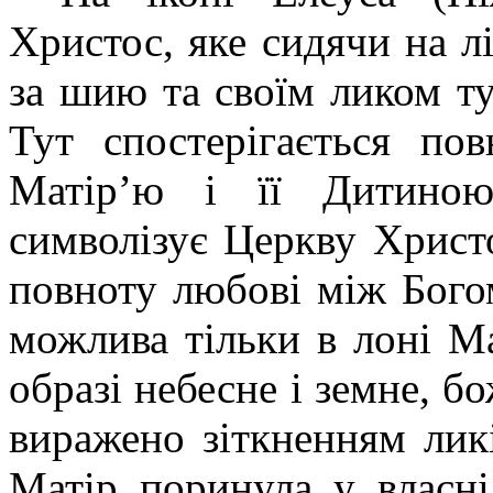
Христос, яке сидячи на лі
за шию та своїм ликом т
Тут спостерігається по
Матір’ю і її Дитино
символізує Церкву Христо
повноту любові між Бого
можлива тільки в лоні М
образі небесне і земне, б
виражено зіткненням лик
Матір поринула у власн