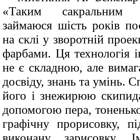
«Таким сакральним м
займаюся шість років по
на склі у зворотній проек
фарбами. Ця технологія 
не є складною, але вима
досвіду, знань та умінь.
його і знежирюю скипид
допомогою пера, тоненьк
графічну прорисовку, пі
виконану зарисовку. І