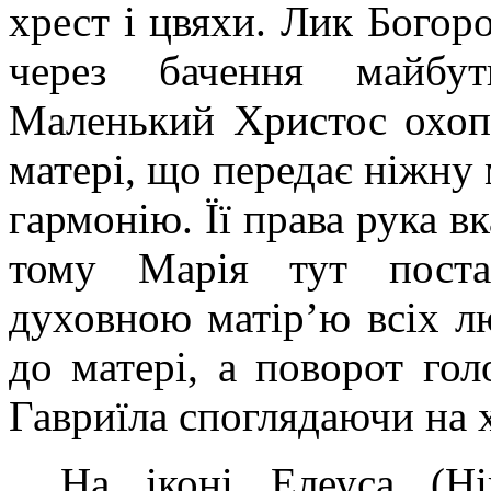
хрест і цвяхи. Лик Богор
через бачення майбут
Маленький Христос охоп
матері, що передає ніжну
гармонію. Її права рука вк
тому Марія тут поста
духовною матір’ю всіх лю
до матері, а поворот го
Гавриїла споглядаючи на х
На іконі Елеуса (Ні