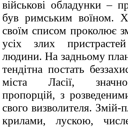
військові обладунки – п
був римським воїном. Х
своїм списом проколює з
усіх злих пристрастей
людини. На задньому план
тендітна постать беззахи
міста Ласії, знач
пропорцій, з розведеним
свого визволителя. Змій-
крилами, лускою, числ