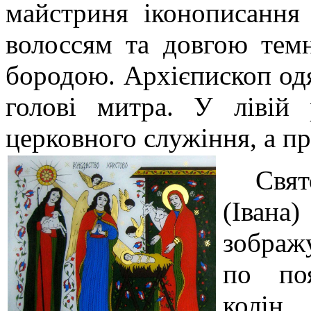
майстриня іконописання
волоссям та довгою темн
бородою. Архієпископ од
голові митра. У лівій
церковного служіння, а пр
Свя
(Іва
зображ
по по
кол