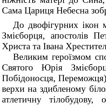
Сама Цариця Небесна зобр
До двофігурних ікон 
Змієборця, апостолів Пе
Христа та Івана Хрестител
Великим героїзмом сп
Святого Юрія Змієборц
Побідоносця, Переможця)
верхи на здибленому біло
атлетичну тілобудову, 