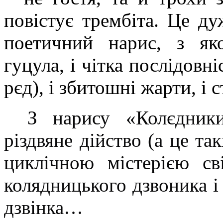
повістує трембіта. Це ду
поетичний нарис, з яко
гуцула, і чітка послідовні
рєд), і збитошні жарти, і 
З нарису «Колєдник
різдвяне дійство (а це та
циклічною містерією св
колядницького дзвоника і 
дзвінка…