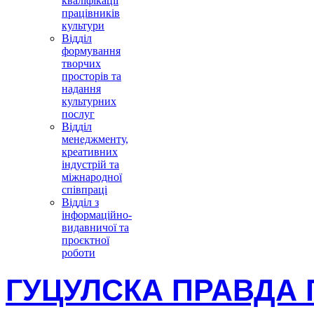
кваліфікації
працівників
культури
Відділ
формування
творчих
просторів та
надання
культурних
послуг
Відділ
менеджменту,
креативних
індустрій та
міжнародної
співпраці
Відділ з
інформаційно-
видавничої та
проєктної
роботи
ГУЦУЛСКА ПРАВДА 