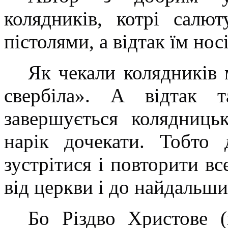
колядників, котрі салю
пістолями, а відтак їм нос
Як чекали колядників 
свербіла». А відтак т
завершується колядниць
нарік дочекати. Тобто 
зустрітися і повторити все
від церкви і до найдальши
Бо Різдво Христове 