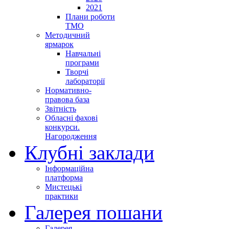
2021
Плани роботи
ТМО
Методичний
ярмарок
Навчальні
програми
Творчі
лабораторії
Нормативно-
правова база
Звітність
Обласні фахові
конкурси.
Нагородження
Клубні заклади
Інформаційна
платформа
Мистецькі
практики
Галерея пошани
Галерея