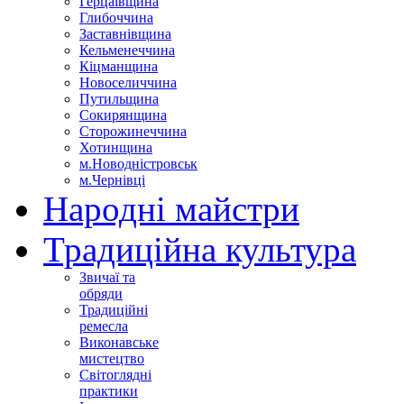
Герцаївщина
Глибоччина
Заставнівщина
Кельменеччина
Кіцманщина
Новоселиччина
Путильщина
Сокирянщина
Сторожинеччина
Хотинщина
м.Новодністровськ
м.Чернівці
Народні майстри
Традиційна культура
Звичаї та
обряди
Традиційні
ремесла
Виконавське
мистецтво
Світоглядні
практики