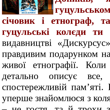
гуцульсько
січовик і етнограф, 
гуцульські колєди ти 
видавництві «Дискурсус»
правдивим подарунком на
живої етнографії. Коли
детально описує все,
спостережливій пам’яті.
уперше знайомлюся з коля
– не гостя, та й трохи 