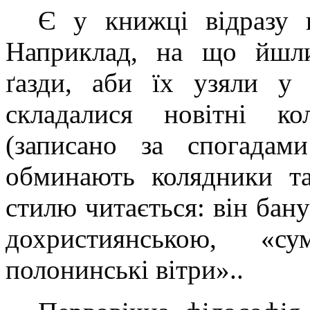
Є у книжці відразу к
Наприклад, на що йшл
ґазди, аби їх узяли у 
складалися новітні ко
(записано за спогада
обминають колядники та
стилю читається: він бан
дохристиянською, «с
полонинські вітри»..