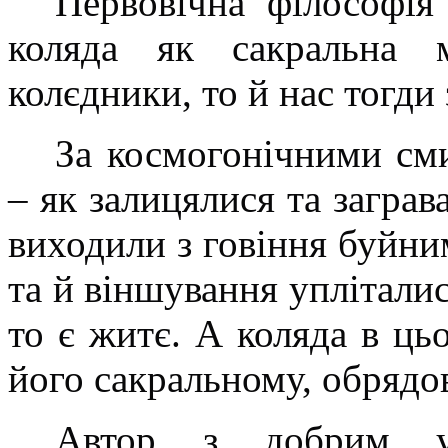
Первовічна філософія 
коляда як сакральна 
колєдники, то й нас тогди 
За космогонічними сми
– як залицялися та заграв
виходили з говіння буйни
та й віншування уплітали
то є житє. А коляда в ць
його сакральному, обрядо
Автор з добрим ус