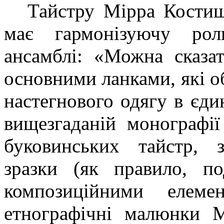
Тайстру Мірра Костиш
має гармонізуючу рол
ансамблі: «Можна сказа
основними ланками, які о
настегнового одягу в єд
вищезгаданій монографії
буковинських тайстр, з
зразки (як правило, п
композиційними елеме
етнографічні малюнки М