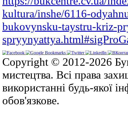
https://bukcentre.cv.ua/inde
kultura/inshe/6116-odyahnu
bukovynsku-taystru-kriz-p
spryynyattya.html#sigProG
Copyright © 2012-2026 Бу
мистецтва. Всі права зах
використанні будь-якої ін
обов'язкове.