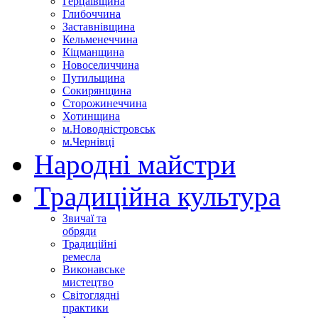
Герцаївщина
Глибоччина
Заставнівщина
Кельменеччина
Кіцманщина
Новоселиччина
Путильщина
Сокирянщина
Сторожинеччина
Хотинщина
м.Новодністровськ
м.Чернівці
Народні майстри
Традиційна культура
Звичаї та
обряди
Традиційні
ремесла
Виконавське
мистецтво
Світоглядні
практики