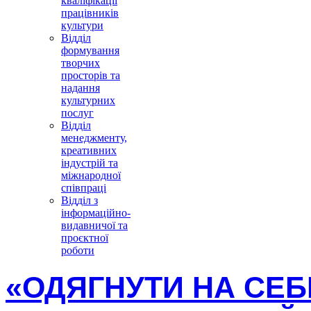
кваліфікації
працівників
культури
Відділ
формування
творчих
просторів та
надання
культурних
послуг
Відділ
менеджменту,
креативних
індустрій та
міжнародної
співпраці
Відділ з
інформаційно-
видавничої та
проєктної
роботи
«ОДЯГНУТИ НА СЕБ