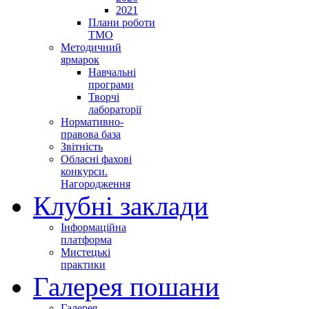
2021
Плани роботи
ТМО
Методичний
ярмарок
Навчальні
програми
Творчі
лабораторії
Нормативно-
правова база
Звітність
Обласні фахові
конкурси.
Нагородження
Клубні заклади
Інформаційна
платформа
Мистецькі
практики
Галерея пошани
Галерея