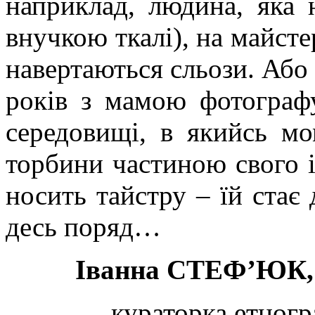
наприклад, людина, яка 
внучкою ткалі), на майстер-
навертаються сльози. Або 
років з мамою фотограф
середовищі, в якийсь мо
торбини частиною свого і
носить тайстру – їй стає 
десь поряд…
Іванна СТЕФ’ЮК,
кураторка етног