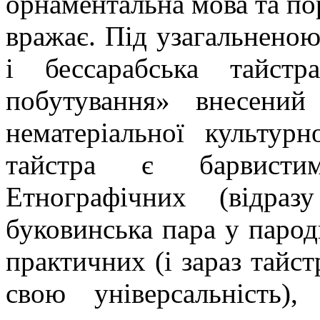
орнаментальна мова та по
вражає. Під узагальнено
і бессарабська тайстр
побутування» внесений
нематеріальної культур
тайстра є барвистим
Етнографічних (відра
буковинська пара у парод
практичних (і зараз тайс
свою універсальність