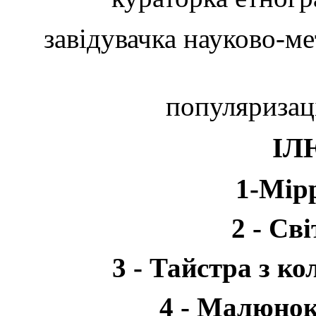
завідувачка науково-м
популяризац
ІЛ
1-Мір
2 - Св
3 - Тайстра з к
4 - Малюно