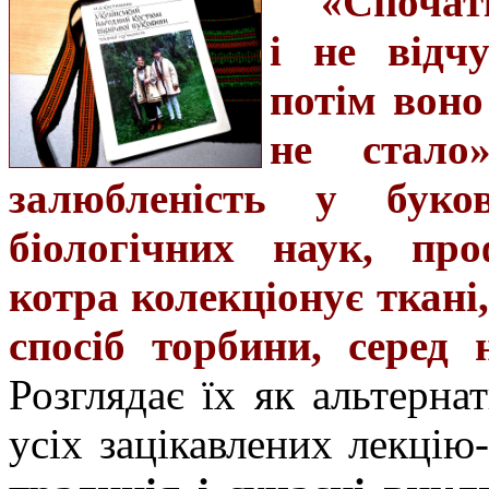
«Спочат
і не відч
потім воно
не стало
залюбленість у буко
біологічних наук, про
котра колекціонує ткані
спосіб торбини, серед 
Розглядає їх як альтерна
усіх зацікавлених лекці