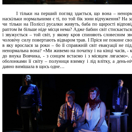
І тільки на перший погляд здається, що вона – ненор
наскільки нормальними є ті, по той бік зони відчуження? На з
чи тільки на Поліссі русалки живуть, баба по щирості відпові
раптом їм більше ніде місця нема? Адже бабин світ стискається
і звужується – той світ, у якому кров спиняють словесним зв
чоловічу силу повертають відваром трав. І Пріся не покине св
в яку врослася за роки – бо її справжній світ евакуації не під
ненормальна вона? «Ми живемо на початку і на кінці часів, - 
до внука Вовчика, - з сонцем встаємо і з місяцем лягаємо». 
оболонками її світу – полуниця взимку і лід влітку, а день-н
давно вимішала в щось одне…