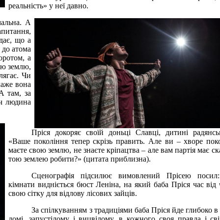
реальність» у неї давно.
мальна. А
апитання,
дає, що а
 до атома
оротом, а
ою землю,
лягає. Чи
каже вона
А там, за
іч людина
Пріся докоряє своїй доньці Славці, дитині радянсь
«Ваше покоління тепер скрізь править. Але ви – хворе пок
маєте свою землю, не знаєте кріпацтва – але вам партія має ск
тою землею робити?» (цитата приблизна).
Сценографія підсилює вимовлений Прісею посил
кімнати видніється бюст Леніна, на який баба Пріся час від 
свою сітку для відлову лісових зайців.
За спілкуванням з традиціями баба Пріся йде глибоко в л
домі, запустілому і вицвілому, в кожного своя правда і св