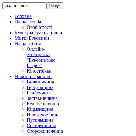
Головна
Наша історія
Особистості
Культура краю: анонси
Митці Буковини
Наша робота
Онлайн-
етнопроєкт
"Буковинське
Різдво"
Кінострічка
Новини з районів
Вижниччина
Герцаївщина
Глибоччина
Заставнівщина
Кельменеччина
Кіцманщина
Новоселиччина
Путильщина
Сокирянщина
Сторожинеччина