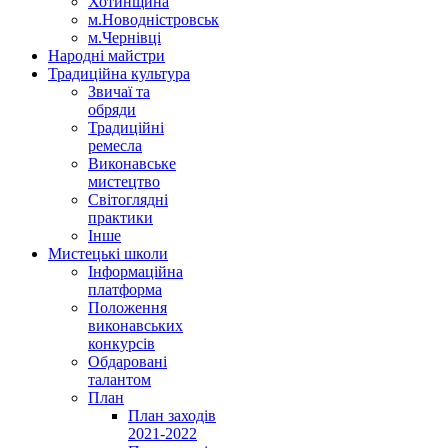
Хотинщина
м.Новодністровськ
м.Чернівці
Народні майстри
Традиційна культура
Звичаї та
обряди
Традиційні
ремесла
Виконавське
мистецтво
Світоглядні
практики
Інше
Мистецькі школи
Інформаційна
платформа
Положення
виконавських
конкурсів
Обдаровані
талантом
План
План заходів
2021-2022