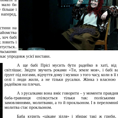
е мало би
 більше і
 наперед,
истини на
найомства
 хоч бабі
 ловить і
итується..
ильськими
кає упродовж усієї вистави.
А ще бабі Прісі мусить бути радейко в хаті, від
світлішає. Звідти звучить роками «Ти, земле моя», і бабі в
ґрунт під ногами, відчуття дому і музики з того часу, коли в її
селі і люди жили, а не тільки русалки. Жінка з власною
радейком на плечах.
А з русалками вона вміє говорити – у моменти правдив
баба-травниця спілкується тільки так: поліськими
замовляннями, молитвами, а то й прокльоном. І в переломний
молитва стає прокльоном.
Баба курить «цікаве зілля» і збирає такі ж гриби,