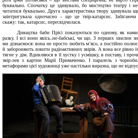
буквально. Спочатку це здивувало, бо мистецтво театру і н
читатися буквально. Друга характеристика твору здивувала ще
заінтригувала одночасно – що це твір-катарсис. Забігаючи
скажу: так, катарсис, пересвідчилася.
Дивацтва баби Прісі показуються по одному, як нам
разку. І всі вони якісь..не-бабські, чи що. З перших хвилин з
ми дізнаємося: вона не просто любить м’ясо, а постійно полює,
й забороняють ловити радіоактивних звірів. А вона все рівно їх
тягне у дім. Вдивляюся в її хустку і усмішку, в поставу, і проч
звір-лев з картин Марії Примаченко. І паралель з чорноб
метафорами цієї художниці уже настільки виразна, що не відпус