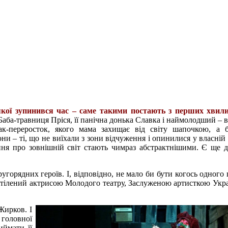
якої зупинився час – саме такими постають з перших хвили
аба-травниця Пріся, її панічна донька Славка і наймолодший – в
ак-переросток, якого мама захищає від світу шапочкою, а 
ни – ті, що не виїхали з зони відчуження і опинилися у власній
ння про зовнішній світ стають чимраз абстрактнішими. Є ще 
угорядних героїв. І, відповідно, не мало би бути когось одного
 втілений актрисою Молодого театру, Заслуженою артисткою Укр
Жирков. І
 головної
иймати її