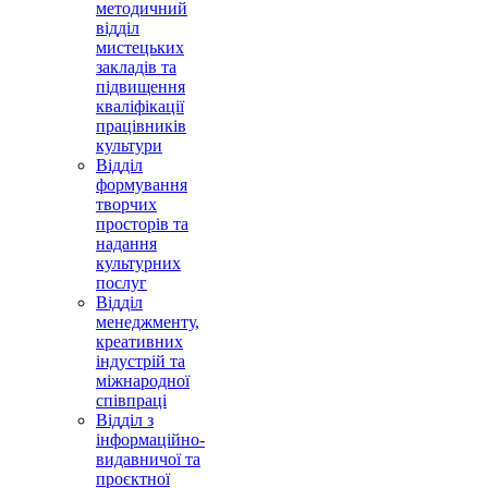
методичний
відділ
мистецьких
закладів та
підвищення
кваліфікації
працівників
культури
Відділ
формування
творчих
просторів та
надання
культурних
послуг
Відділ
менеджменту,
креативних
індустрій та
міжнародної
співпраці
Відділ з
інформаційно-
видавничої та
проєктної