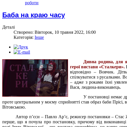
роботи
Баба на краю часу
Деталі
Створено: Вівторок, 10 травня 2022, 16:00
Категорія:
Інше
Дивна родина, для 
герої вистави «Сталкери».
Б
відповідно – Вовчик. Дітв
спілкуватися з русалками. Во
– адже з роками їхні уявле
Вася, людина-виконавець.
У постановці немає др
проте центральним у моєму сприйнятті став образ баби Прісі,
Вітовською.
Автор п’єси – Павло Ар’є, режисер постановки – Стас 
перше, що я почула про постановку, причому від виконавиці
ролі Ірми Вітовської – що вистава специфічна, не варто спр