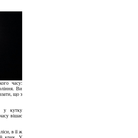
кого часу:
оління. Ви
азати, що з
: у кутку
часу вішає
іси, в її ж
ій крик. У