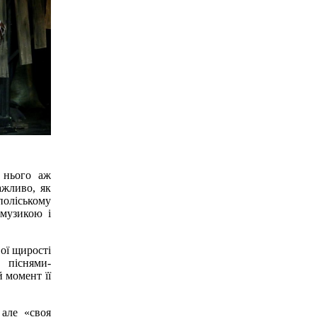
 нього аж
ажливо, як
 поліському
 музикою і
ої щирості
 піснями-
 момент її
 але «своя