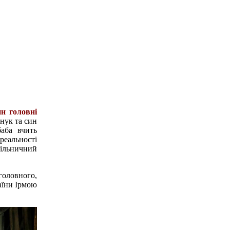
н головні
нук та син
баба вчить
 реальності
дільничний
 головного,
аїни Ірмою