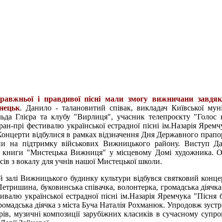
равжньої і правдивої пісні мали змогу вижничани завдя
нецьк
. Данило - талановитий співак, викладач Київської мун
льда Глієра та клубу "Вирлиця", учасник телепроєкту "Голос 
ан-прі фестивалю української естрадної пісні ім.Назарія Яремч
 Концерти відбулися в рамках відзначення Дня Державного прапо
ни на підтримку військових Вижницького району. Виступ Да
ї книги "Мистецька Вижниця" у місцевому Домі художника. О
сів з вокалу для учнів нашої Мистецької школи.
й залі Вижницького будинку культури відбувся святковий концер
тришина, буковинська співачка, волонтерка, громадська діячка
валю української естрадної пісні ім.Назарія Яремчука "Пісня 
 громадська діячка з міста Буча Наталія Рохманюк. Упродовж зустр
рів, музичні композиції зарубіжних класиків в сучасному супров