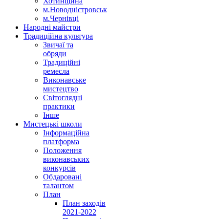
Хотинщина
м.Новодністровськ
м.Чернівці
Народні майстри
Традиційна культура
Звичаї та
обряди
Традиційні
ремесла
Виконавське
мистецтво
Світоглядні
практики
Інше
Мистецькі школи
Інформаційна
платформа
Положення
виконавських
конкурсів
Обдаровані
талантом
План
План заходів
2021-2022