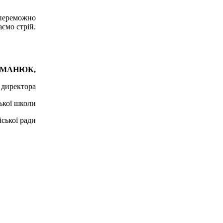
 переможно
аємо стрій.
ТАМАНЮК,
 директора
ької школи
ської ради