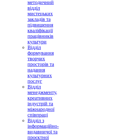
методичний
відділ
мистецьких
закладів та
підвищення
кваліфікації
працівників
культури
Відділ
формування
творчих
просторів та
надання
культурних
послуг
Відділ
менеджменту,
креативних
індустрій та
міжнародної
співпраці
Відділ з
інформаційно-
видавничої та
проєктної