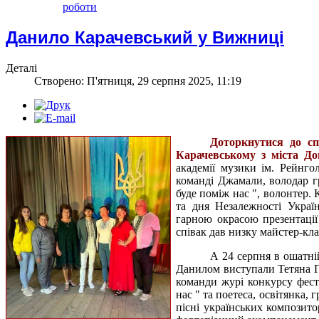
роботи
Данило Карачевський у Вижниці
Деталі
Створено: П'ятниця, 29 серпня 2025, 11:19
Доторкнутися до сп
Карачевському з міста До
академії музики ім. Рейнго
команді Джамали, володар гр
буде поміж нас ", волонтер.
та дня Незалежності Украї
гарною окрасою презентаці
співак дав низку майстер-кла
А 24 серпня в ошатні
Данилом виступали Тетяна Пе
команди журі конкурсу фести
нас " та поетеса, освітянка,
пісні українських композито