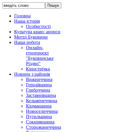
Головна
Наша історія
Особистості
Культура краю: анонси
Митці Буковини
Наша робота
Онлайн-
етнопроєкт
"Буковинське
Різдво"
Кінострічка
Новини з районів
Вижниччина
Герцаївщина
Глибоччина
Заставнівщина
Кельменеччина
Кіцманщина
Новоселиччина
Путильщина
Сокирянщина
Сторожинеччина