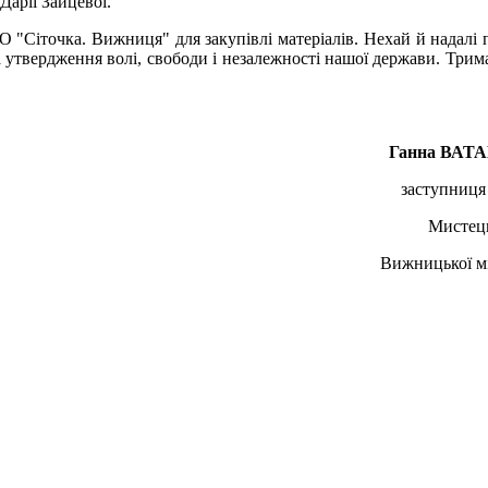
арії Зайцевої.
ГО "Сіточка. Вижниця" для закупівлі матеріалів. Нехай й надалі
за утвердження волі, свободи і незалежності нашої держави. Трим
Ганна ВА
заступниця
Мистец
Вижницької мі