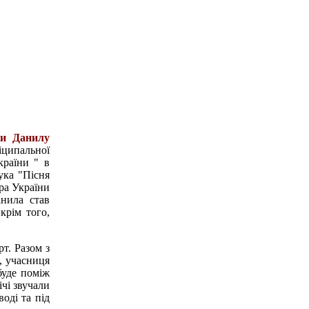
ки Данилу
іципальної
країни " в
ука "Пісня
ра України
нила став
крім того,
т. Разом з
, учасниця
буде поміж
ічі звучали
оді та під