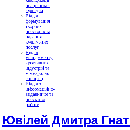
кваліфікації
працівників
культури
Відділ
формування
творчих
просторів та
надання
культурних
послуг
Відділ
менеджменту,
креативних
індустрій та
міжнародної
співпраці
Відділ з
інформаційно-
видавничої та
проєктної
роботи
Ювілей Дмитра Гна