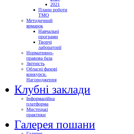
2021
Плани роботи
ТМО
Методичний
ярмарок
Навчальні
програми
Творчі
лабораторії
Нормативно-
правова база
Звітність
Обласні фахові
конкурси.
Нагородження
Клубні заклади
Інформаційна
платформа
Мистецькі
практики
Галерея пошани
Галерея