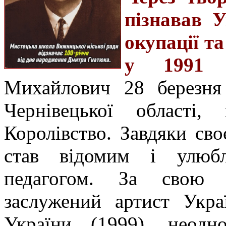
пізнавав У
окупації т
у 1991 р
Михайлович 28 березня
Чернівецької області
Королівство. Завдяки сво
став відомим і улюбл
педагогом. За свою д
заслужений артист Укра
України (1999), неодно