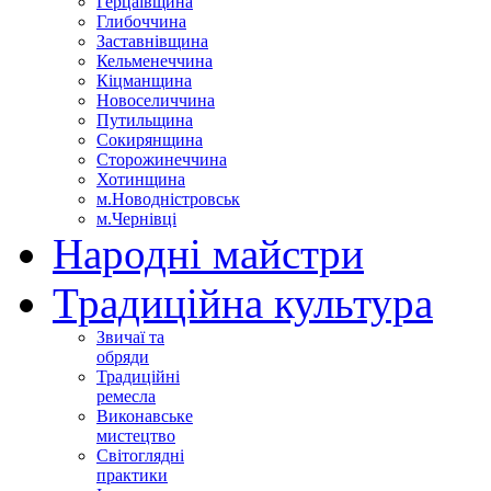
Герцаївщина
Глибоччина
Заставнівщина
Кельменеччина
Кіцманщина
Новоселиччина
Путильщина
Сокирянщина
Сторожинеччина
Хотинщина
м.Новодністровськ
м.Чернівці
Народні майстри
Традиційна культура
Звичаї та
обряди
Традиційні
ремесла
Виконавське
мистецтво
Світоглядні
практики