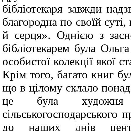
бібліотекаря завжди надз
благородна по своїй суті, 
й серця». Однією з зас
бібліотекарем була Ольг
особистої колекції якої с
Крім того, багато книг б
що в цілому склало понад
це була художня 
сільськогосподарського п
до наших днів центр