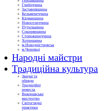
Герцаївщина
Глибоччина
Заставнівщина
Кельменеччина
Кіцманщина
Новоселиччина
Путильщина
Сокирянщина
Сторожинеччина
Хотинщина
м.Новодністровськ
м.Чернівці
Народні майстри
Традиційна культура
Звичаї та
обряди
Традиційні
ремесла
Виконавське
мистецтво
Світоглядні
практики