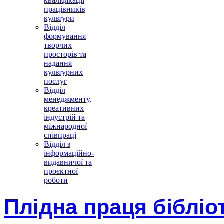
кваліфікації
працівників
культури
Відділ
формування
творчих
просторів та
надання
культурних
послуг
Відділ
менеджменту,
креативних
індустрій та
міжнародної
співпраці
Відділ з
інформаційно-
видавничої та
проєктної
роботи
Плідна праця біблі