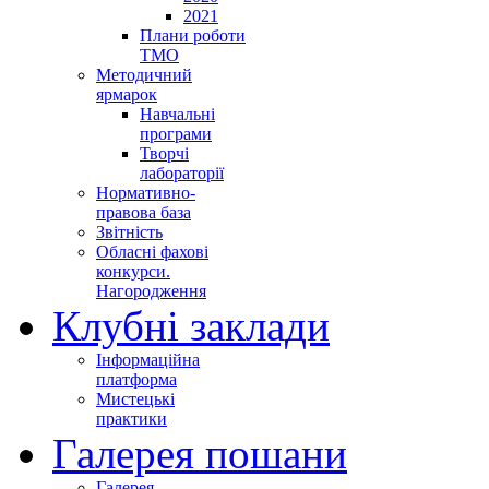
2021
Плани роботи
ТМО
Методичний
ярмарок
Навчальні
програми
Творчі
лабораторії
Нормативно-
правова база
Звітність
Обласні фахові
конкурси.
Нагородження
Клубні заклади
Інформаційна
платформа
Мистецькі
практики
Галерея пошани
Галерея