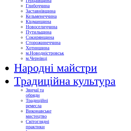
Герцаївщина
Глибоччина
Заставнівщина
Кельменеччина
Кіцманщина
Новоселиччина
Путильщина
Сокирянщина
Сторожинеччина
Хотинщина
м.Новодністровськ
м.Чернівці
Народні майстри
Традиційна культура
Звичаї та
обряди
Традиційні
ремесла
Виконавське
мистецтво
Світоглядні
практики