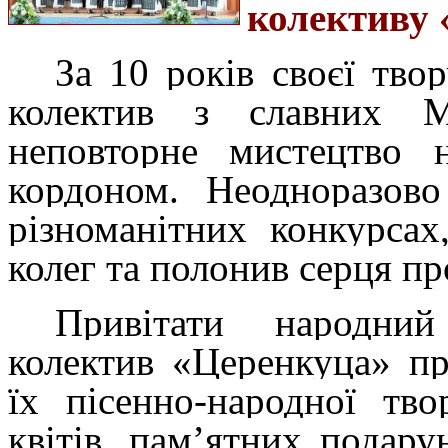
колективу 
За 10 років своєї тво
колектив з славних М
неповторне мистецтво 
кордоном. Неодноразово
різноманітних конкурсах
колег та полонив серця пр
Привітати народний
колектив «Церенкуца» п
їх пісенно-народної тво
квітів, пам’ятних подар