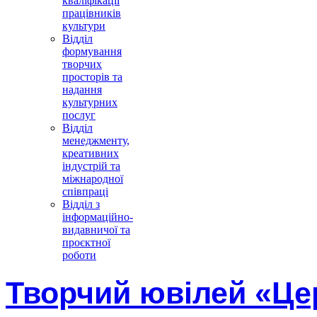
кваліфікації
працівників
культури
Відділ
формування
творчих
просторів та
надання
культурних
послуг
Відділ
менеджменту,
креативних
індустрій та
міжнародної
співпраці
Відділ з
інформаційно-
видавничої та
проєктної
роботи
Творчий ювілей «Це