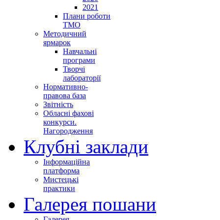
2021
Плани роботи
ТМО
Методичний
ярмарок
Навчальні
програми
Творчі
лабораторії
Нормативно-
правова база
Звітність
Обласні фахові
конкурси.
Нагородження
Клубні заклади
Інформаційна
платформа
Мистецькі
практики
Галерея пошани
Галерея