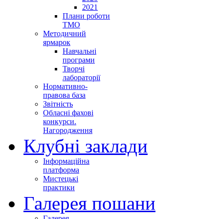
2021
Плани роботи
ТМО
Методичний
ярмарок
Навчальні
програми
Творчі
лабораторії
Нормативно-
правова база
Звітність
Обласні фахові
конкурси.
Нагородження
Клубні заклади
Інформаційна
платформа
Мистецькі
практики
Галерея пошани
Галерея