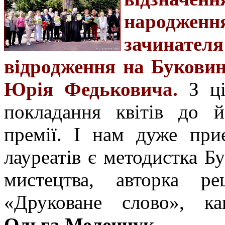
народження
зачинателя
відродження на Буковин
Юрія Федьковича.
З ці
покладання квітів до й
премії. І нам дуже при
лауреатів є методистка Б
мистецтва, авторка ре
«Друковане слово», ка
Ольга Меленчук
.