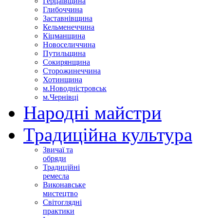
Герцаївщина
Глибоччина
Заставнівщина
Кельменеччина
Кіцманщина
Новоселиччина
Путильщина
Сокирянщина
Сторожинеччина
Хотинщина
м.Новодністровськ
м.Чернівці
Народні майстри
Традиційна культура
Звичаї та
обряди
Традиційні
ремесла
Виконавське
мистецтво
Світоглядні
практики