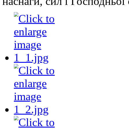
наснаги, сил і Господньої 