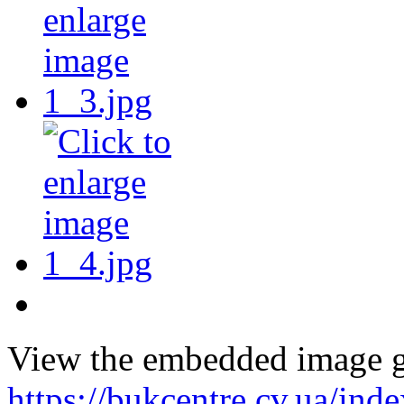
View the embedded image ga
https://bukcentre.cv.ua/ind