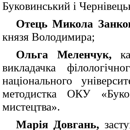
Буковинський і Чернівець
Отець Микола Занко
князя Володимира;
Ольга Меленчук,
кан
викладачка філологічно
національного універси
методистка ОКУ «Буко
мистецтва».
Марія Довгань,
заст