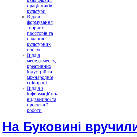
кваліфікації
працівників
культури
Відділ
формування
творчих
просторів та
надання
культурних
послуг
Відділ
менеджменту,
креативних
індустрій та
міжнародної
співпраці
Відділ з
інформаційно-
видавничої та
проєктної
роботи
На Буковині вручил