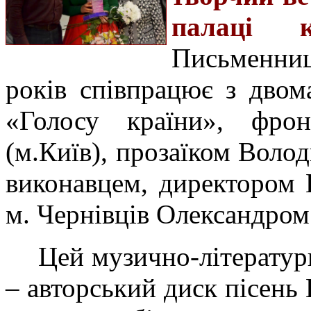
палаці 
Письменниц
років співпрацює з дво
«Голосу країни», фро
(м.Київ), прозаїком Воло
виконавцем, директором 
м. Чернівців Олександро
Цей музично-літератур
– авторський диск пісень