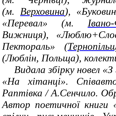
(м.
Верховина
), «Букови
«Перевал» (м.
Івано-
Вижниця), «Люблю+Сл
Пектораль» (
Тернопіль
(Люблін, Польща), колект
Видала збірку новел «З
«На хітанці». Співавто
Раптівка / А.Сенчило. Об
Автор поетичної книги 