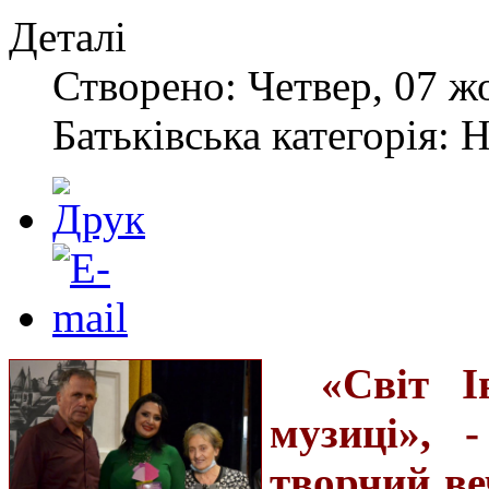
Деталі
Створено: Четвер, 07 ж
Батьківська категорія: 
«Світ І
музиці», 
творчий ве