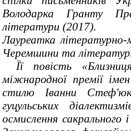
спілки письменників Ук
Володарка Гранту Пре
літератури (2017).
Лауреатка літературно-м
Черемшини та літературно
Її повість «Близниц
міжнародної премії іме
стилю Іванни Стеф'ю
гуцульських діалектизм
осмислення сакрального 