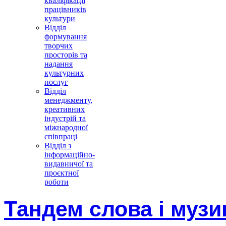
кваліфікації
працівників
культури
Відділ
формування
творчих
просторів та
надання
культурних
послуг
Відділ
менеджменту,
креативних
індустрій та
міжнародної
співпраці
Відділ з
інформаційно-
видавничої та
проєктної
роботи
Тандем слова і музик