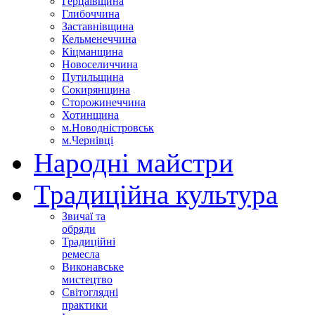
Герцаївщина
Глибоччина
Заставнівщина
Кельменеччина
Кіцманщина
Новоселиччина
Путильщина
Сокирянщина
Сторожинеччина
Хотинщина
м.Новодністровськ
м.Чернівці
Народні майстри
Традиційна культура
Звичаї та
обряди
Традиційні
ремесла
Виконавське
мистецтво
Світоглядні
практики