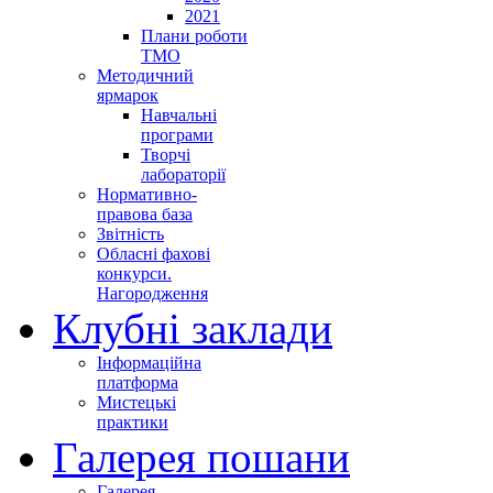
2021
Плани роботи
ТМО
Методичний
ярмарок
Навчальні
програми
Творчі
лабораторії
Нормативно-
правова база
Звітність
Обласні фахові
конкурси.
Нагородження
Клубні заклади
Інформаційна
платформа
Мистецькі
практики
Галерея пошани
Галерея