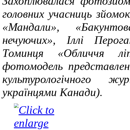
Захоплювалася фотозйом
головних учасниць зйомо
«Мандали», «Бакунто
нечуючих», Іллі Перога
Томинця «Обличчя л
фотомодель представлен
культурологічного жу
українцями Канади).