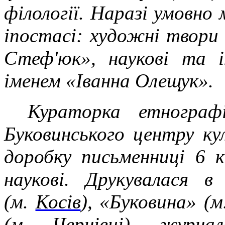
філології. Наразі умовно
іпостасі: художні твори
Стеф'юк», наукові та і
іменем «Іванна Олещук».
Кураторка етнограф
Буковинського центру к
доробку письменниці 6 
наукові. Друкувалася в
(м.
Косів
), «Буковина» (м
(м. Чернівці), журнал