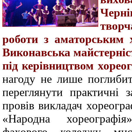
Черн
творч
роботи з аматорським 
Виконавська майстерніс
під керівництвом хорео
нагоду не лише поглибит
переглянути практичні 
провів викладач хореогра
«Народна хореографія
фахового коледжу мис