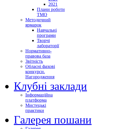
2021
Плани роботи
ТМО
Методичний
ярмарок
Навчальні
програми
Творчі
лабораторії
Нормативно-
правова база
Звітність
Обласні фахові
конкурси.
Нагородження
Клубні заклади
Інформаційна
платформа
Мистецькі
практики
Галерея пошани
Галерея