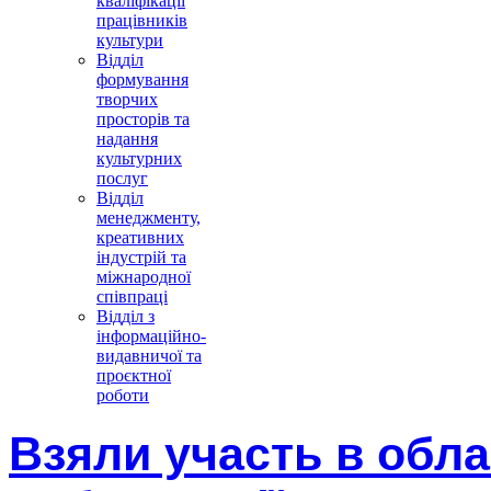
кваліфікації
працівників
культури
Відділ
формування
творчих
просторів та
надання
культурних
послуг
Відділ
менеджменту,
креативних
індустрій та
міжнародної
співпраці
Відділ з
інформаційно-
видавничої та
проєктної
роботи
Взяли участь в обла