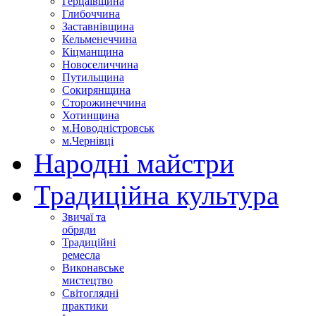
Герцаївщина
Глибоччина
Заставнівщина
Кельменеччина
Кіцманщина
Новоселиччина
Путильщина
Сокирянщина
Сторожинеччина
Хотинщина
м.Новодністровськ
м.Чернівці
Народні майстри
Традиційна культура
Звичаї та
обряди
Традиційні
ремесла
Виконавське
мистецтво
Світоглядні
практики