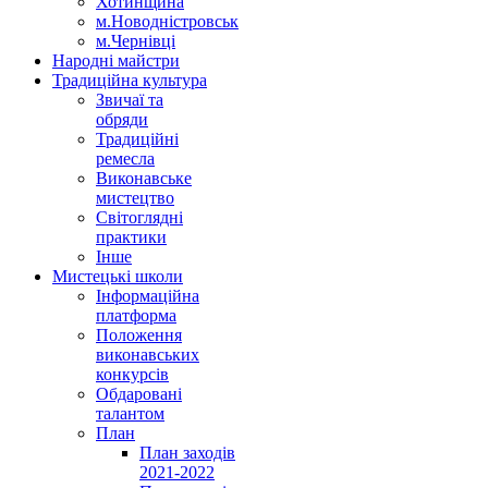
Хотинщина
м.Новодністровськ
м.Чернівці
Народні майстри
Традиційна культура
Звичаї та
обряди
Традиційні
ремесла
Виконавське
мистецтво
Світоглядні
практики
Інше
Мистецькі школи
Інформаційна
платформа
Положення
виконавських
конкурсів
Обдаровані
талантом
План
План заходів
2021-2022