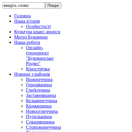
Головна
Наша історія
Особистості
Культура краю: анонси
Митці Буковини
Наша робота
Онлайн-
етнопроєкт
"Буковинське
Різдво"
Кінострічка
Новини з районів
Вижниччина
Герцаївщина
Глибоччина
Заставнівщина
Кельменеччина
Кіцманщина
Новоселиччина
Путильщина
Сокирянщина
Сторожинеччина