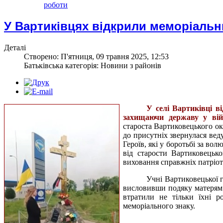
роботи
У Вартиківцях відкрили меморіальн
Деталі
Створено: П'ятниця, 09 травня 2025, 12:53
Батьківська категорія: Новини з районів
У селі Вартиківці в
захищаючи державу у війн
староста Вартиковецького ок
до присутніх звернулася в
Героїв, які у боротьбі за в
від старости Вартиковецьк
виховання справжніх патріот
Учні Вартиковецької г
висловивши подяку матерям 
втратили не тільки їхні р
меморіального знаку.