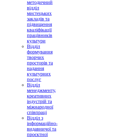
методичний
відділ
мистецьких
закладів та
підвищення
кваліфікації
працівників
культури
Відділ
формування
творчих
просторів та
надання
культурних
послуг
Відділ
менеджменту,
креативних
індустрій та
міжнародної
співпраці
Відділ з
інформаційно-
видавничої та
проєктної