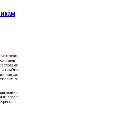
никам
 загинули,
ельменці,
ми словами
чи пам’ять
ани линули
агиблих за
шанування,
или героїв
 Хреста та