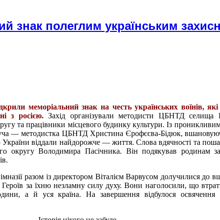
ий знак полеглим українським захис
ідкрили меморіальний знак на честь українських воїнів, які
і з росією.
Захід організували методисти ЦБНТД селища К
ругу та працівники місцевого будинку культури. Із проникливи
едуча — методистка ЦБНТД Христина Єрофєєва-Бідюк, вшановую
олю України віддали найдорожче — життя. Слова вдячності та пош
ого округу Володимира Пасічника. Він подякував родинам з
ів.
імназії разом із директором
Віталі
єм
Варвус
ом
долучилися до в
Героїв за їхню незламну силу духу. Вони наголосили, що втрат
одини, а й уся країна. На завершення відбулося освячення
Історія нікого не забуде,