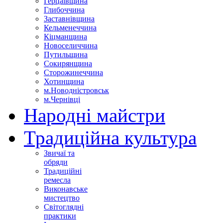
Герцаївщина
Глибоччина
Заставнівщина
Кельменеччина
Кіцманщина
Новоселиччина
Путильщина
Сокирянщина
Сторожинеччина
Хотинщина
м.Новодністровськ
м.Чернівці
Народні майстри
Традиційна культура
Звичаї та
обряди
Традиційні
ремесла
Виконавське
мистецтво
Світоглядні
практики