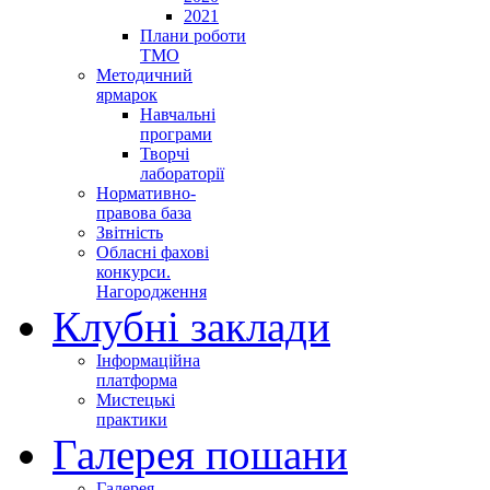
2021
Плани роботи
ТМО
Методичний
ярмарок
Навчальні
програми
Творчі
лабораторії
Нормативно-
правова база
Звітність
Обласні фахові
конкурси.
Нагородження
Клубні заклади
Інформаційна
платформа
Мистецькі
практики
Галерея пошани
Галерея