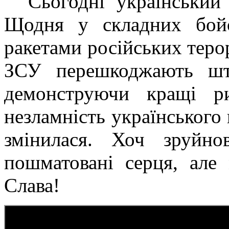
Сьогодні український
Щодня у складних бойо
ракетами російських теро
ЗСУ перешкоджають шту
демонструючи кращі ри
незламність українського 
змінилася. Хоч зруйно
пошматовані серця, але
Слава!