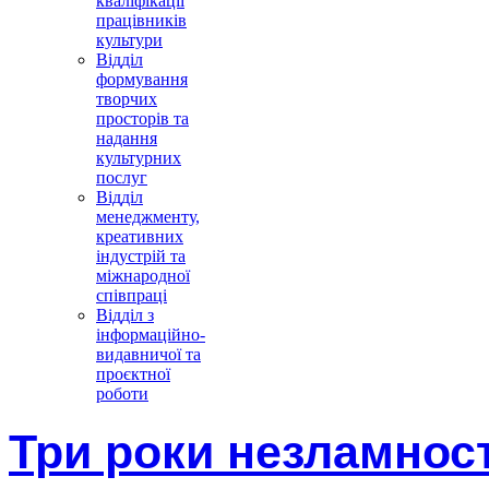
кваліфікації
працівників
культури
Відділ
формування
творчих
просторів та
надання
культурних
послуг
Відділ
менеджменту,
креативних
індустрій та
міжнародної
співпраці
Відділ з
інформаційно-
видавничої та
проєктної
роботи
Три роки незламност