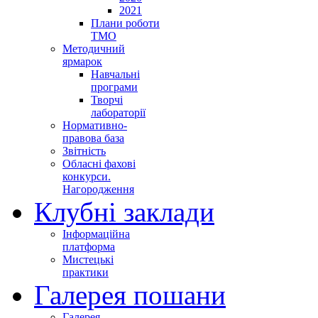
2021
Плани роботи
ТМО
Методичний
ярмарок
Навчальні
програми
Творчі
лабораторії
Нормативно-
правова база
Звітність
Обласні фахові
конкурси.
Нагородження
Клубні заклади
Інформаційна
платформа
Мистецькі
практики
Галерея пошани
Галерея