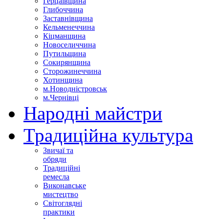
Герцаївщина
Глибоччина
Заставнівщина
Кельменеччина
Кіцманщина
Новоселиччина
Путильщина
Сокирянщина
Сторожинеччина
Хотинщина
м.Новодністровськ
м.Чернівці
Народні майстри
Традиційна культура
Звичаї та
обряди
Традиційні
ремесла
Виконавське
мистецтво
Світоглядні
практики