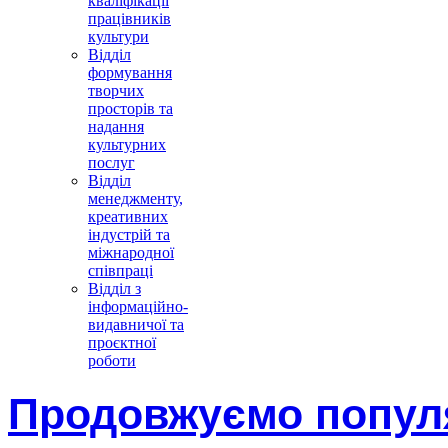
кваліфікації
працівників
культури
Відділ
формування
творчих
просторів та
надання
культурних
послуг
Відділ
менеджменту,
креативних
індустрій та
міжнародної
співпраці
Відділ з
інформаційно-
видавничої та
проєктної
роботи
Продовжуємо попул