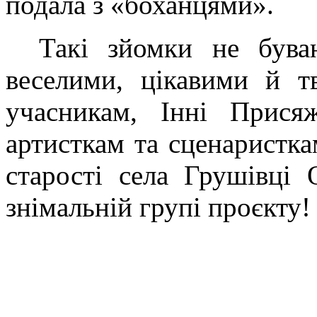
подала з «боханцями».
Такі зйомки не бува
веселими, цікавими й т
учасникам, Інні Присяж
артисткам та сценаристка
старості села Грушівці 
знімальній групі проєкту!