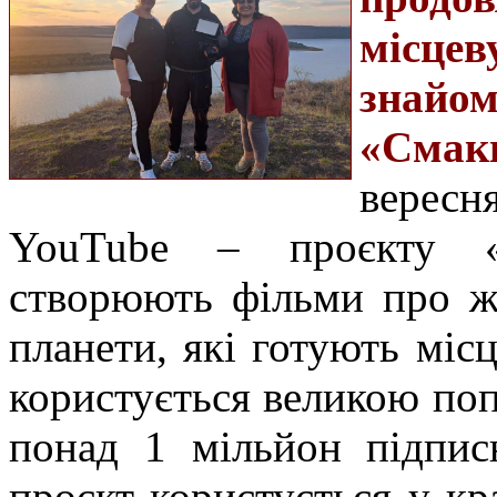
місце
знайо
«Смак
верес
YouTube
– проєкту 
створюють фільми про ж
планети, які готують міс
користується великою поп
понад 1 мільйон підпис
проєкт користується у к