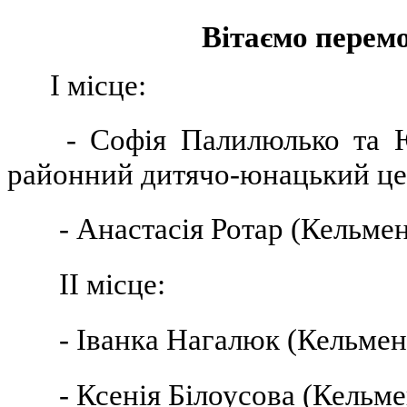
Вітаємо перем
І місце:
- Софія Палилюлько та 
районний дитячо-юнацький це
- Анастасія Ротар (Кельме
ІІ місце:
- Іванка Нагалюк (Кельмен
- Ксенія Білоусова (Кельм