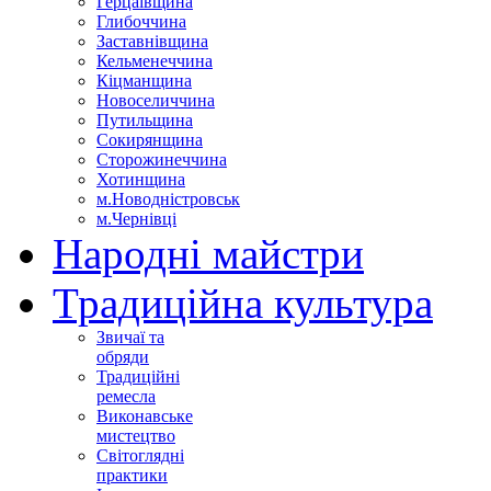
Герцаївщина
Глибоччина
Заставнівщина
Кельменеччина
Кіцманщина
Новоселиччина
Путильщина
Сокирянщина
Сторожинеччина
Хотинщина
м.Новодністровськ
м.Чернівці
Народні майстри
Традиційна культура
Звичаї та
обряди
Традиційні
ремесла
Виконавське
мистецтво
Світоглядні
практики