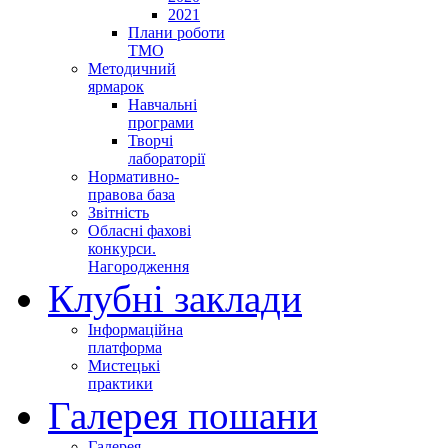
2021
Плани роботи
ТМО
Методичний
ярмарок
Навчальні
програми
Творчі
лабораторії
Нормативно-
правова база
Звітність
Обласні фахові
конкурси.
Нагородження
Клубні заклади
Інформаційна
платформа
Мистецькі
практики
Галерея пошани
Галерея