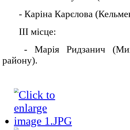
- Каріна Карєлова (Кельме
ІІІ місце:
- Марія Ридзанич (Ми
району).