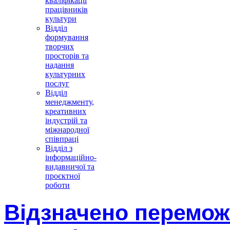
кваліфікації
працівників
культури
Відділ
формування
творчих
просторів та
надання
культурних
послуг
Відділ
менеджменту,
креативних
індустрій та
міжнародної
співпраці
Відділ з
інформаційно-
видавничої та
проєктної
роботи
Відзначено перемож