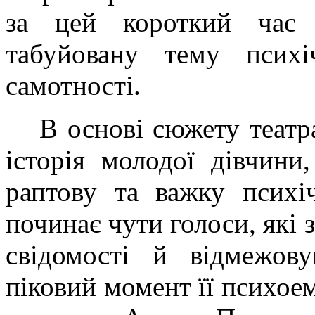
за цей короткий час 
табуйовану тему психі
самотності.
В основі сюжету театр
історія молодої дівчини
раптову та важку психі
починає чути голоси, які з
свідомості й відмежову
піковий момент її психое