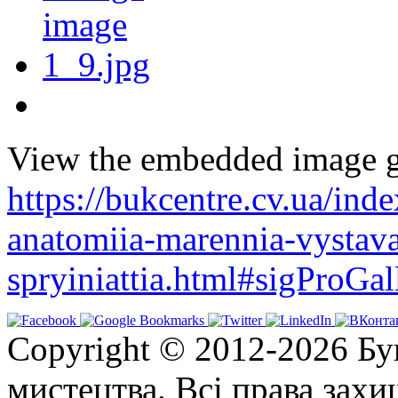
View the embedded image ga
https://bukcentre.cv.ua/ind
anatomiia-marennia-vystav
spryiniattia.html#sigProGa
Copyright © 2012-2026 Бу
мистецтва. Всі права зах