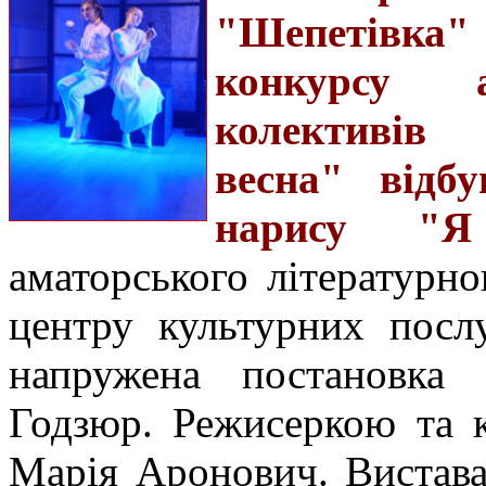
"Шепетівка" 
конкурсу а
колективів 
весна" відбу
нарису "
аматорського літературн
центру культурних посл
напружена постановка 
Годзюр. Режисеркою та 
Марія Аронович. Вистава