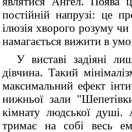
являтися Ангел. Поява ц
постійній напрузі: це п
ілюзія хворого розуму чи 
намагається вижити в умо
У виставі задіяні ли
дівчина. Такий мінімалі
максимальний ефект інти
нижньої зали "Шепетівк
кімнату людської душі. 
тримає на собі весь ем