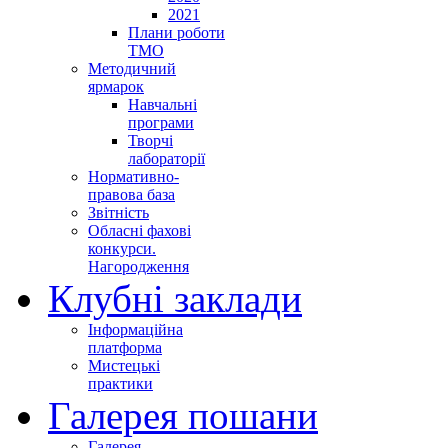
2021
Плани роботи
ТМО
Методичний
ярмарок
Навчальні
програми
Творчі
лабораторії
Нормативно-
правова база
Звітність
Обласні фахові
конкурси.
Нагородження
Клубні заклади
Інформаційна
платформа
Мистецькі
практики
Галерея пошани
Галерея