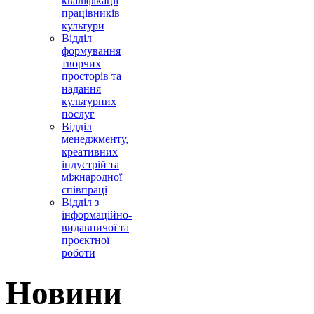
кваліфікації
працівників
культури
Відділ
формування
творчих
просторів та
надання
культурних
послуг
Відділ
менеджменту,
креативних
індустрій та
міжнародної
співпраці
Відділ з
інформаційно-
видавничої та
проєктної
роботи
Новини