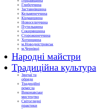
Герцаївщина
Глибоччина
Заставнівщина
Кельменеччина
Кіцманщина
Новоселиччина
Путильщина
Сокирянщина
Сторожинеччина
Хотинщина
м.Новодністровськ
м.Чернівці
Народні майстри
Традиційна культура
Звичаї та
обряди
Традиційні
ремесла
Виконавське
мистецтво
Світоглядні
практики