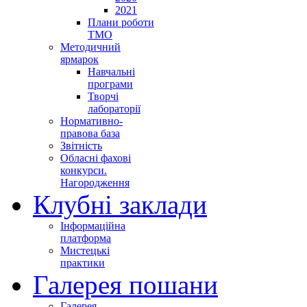
2021
Плани роботи
ТМО
Методичний
ярмарок
Навчальні
програми
Творчі
лабораторії
Нормативно-
правова база
Звітність
Обласні фахові
конкурси.
Нагородження
Клубні заклади
Інформаційна
платформа
Мистецькі
практики
Галерея пошани
Галерея