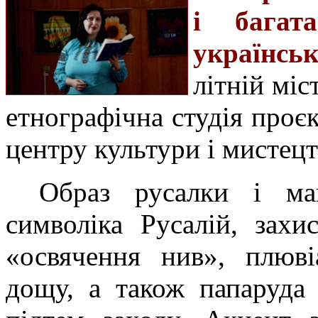
і багат
українськ
літній міс
етнографічна студія про
центру культури і мистецт
Образ русалки і мав
символіка Русалій, захи
«освячення нив», плюві
дощу, а також папаруда 