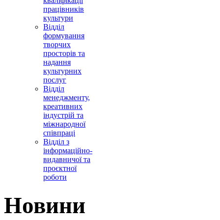
кваліфікації
працівників
культури
Відділ
формування
творчих
просторів та
надання
культурних
послуг
Відділ
менеджменту,
креативних
індустрій та
міжнародної
співпраці
Відділ з
інформаційно-
видавничої та
проєктної
роботи
Новини