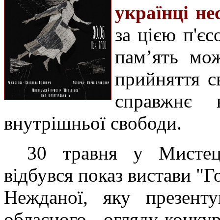
українці не
за цією п'є
пам’ять мож
прийняття с
справжнє 
внутрішньої свободи.
30 травня у Мистец
відбувся показ вистави "Го
Нежданої, яку презенту
обласного огляду-конку