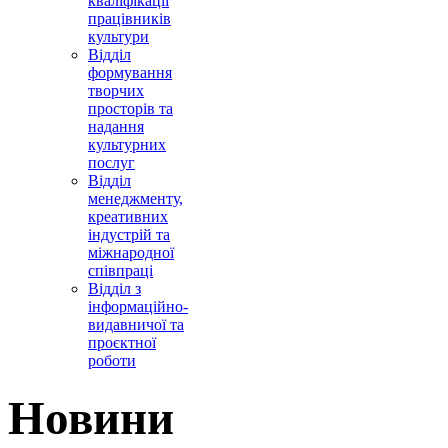
кваліфікації
працівників
культури
Відділ
формування
творчих
просторів та
надання
культурних
послуг
Відділ
менеджменту,
креативних
індустрій та
міжнародної
співпраці
Відділ з
інформаційно-
видавничої та
проєктної
роботи
Новини