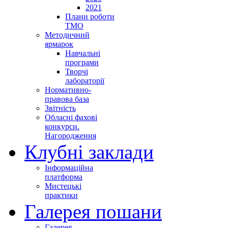
2021
Плани роботи
ТМО
Методичний
ярмарок
Навчальні
програми
Творчі
лабораторії
Нормативно-
правова база
Звітність
Обласні фахові
конкурси.
Нагородження
Клубні заклади
Інформаційна
платформа
Мистецькі
практики
Галерея пошани
Галерея