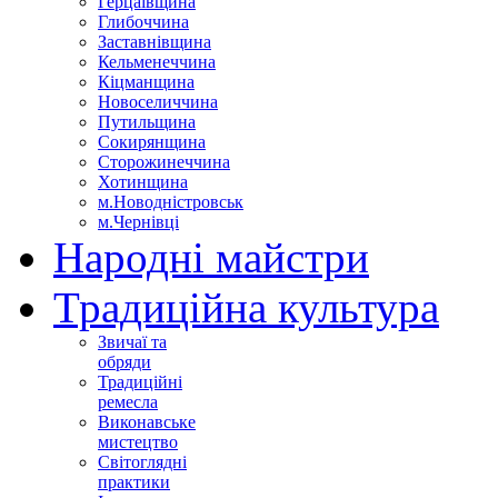
Герцаївщина
Глибоччина
Заставнівщина
Кельменеччина
Кіцманщина
Новоселиччина
Путильщина
Сокирянщина
Сторожинеччина
Хотинщина
м.Новодністровськ
м.Чернівці
Народні майстри
Традиційна культура
Звичаї та
обряди
Традиційні
ремесла
Виконавське
мистецтво
Світоглядні
практики