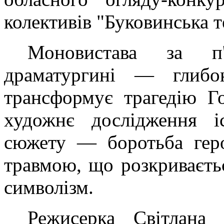
колективів "Буковинська т
Моновистава за п'
драматургині — глибо
трансформує трагедію Г
художнє дослідження іс
сюжету — боротьба геро
травмою, що розкриваєть
символізм.
Режисерка Світлана