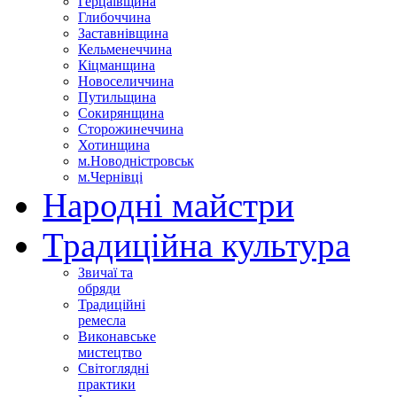
Герцаївщина
Глибоччина
Заставнівщина
Кельменеччина
Кіцманщина
Новоселиччина
Путильщина
Сокирянщина
Сторожинеччина
Хотинщина
м.Новодністровськ
м.Чернівці
Народні майстри
Традиційна культура
Звичаї та
обряди
Традиційні
ремесла
Виконавське
мистецтво
Світоглядні
практики