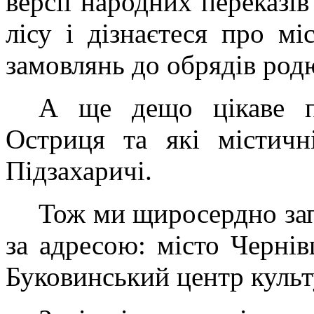
версії народних переказів
лісу і дізнаєтеся про мі
замовлянь до обрядів родю
А ще дещо цікаве пр
Остриця та які містичн
Підзахаричі.
Тож ми щиросердно за
за адресою: місто Чернів
Буковинський центр культ