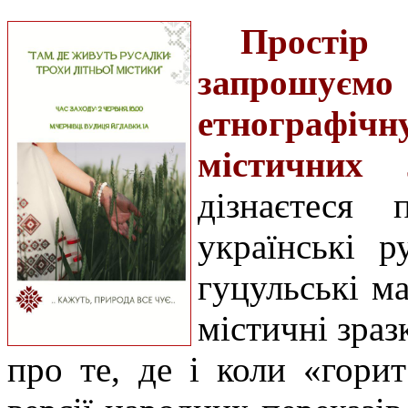
Простір
запрошу
етнографі
містичних 
дізнаєтеся 
українські р
гуцульські м
містичні зра
про те, де і коли «горит