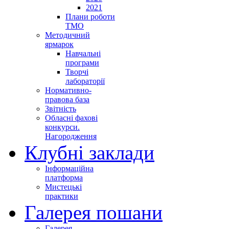
2021
Плани роботи
ТМО
Методичний
ярмарок
Навчальні
програми
Творчі
лабораторії
Нормативно-
правова база
Звітність
Обласні фахові
конкурси.
Нагородження
Клубні заклади
Інформаційна
платформа
Мистецькі
практики
Галерея пошани
Галерея