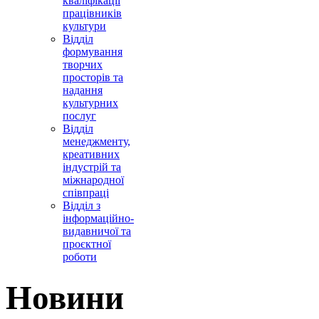
кваліфікації
працівників
культури
Відділ
формування
творчих
просторів та
надання
культурних
послуг
Відділ
менеджменту,
креативних
індустрій та
міжнародної
співпраці
Відділ з
інформаційно-
видавничої та
проєктної
роботи
Новини