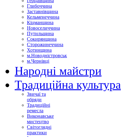
Герцаївщина
Глибоччина
Заставнівщина
Кельменеччина
Кіцманщина
Новоселиччина
Путильщина
Сокирянщина
Сторожинеччина
Хотинщина
м.Новодністровськ
м.Чернівці
Народні майстри
Традиційна культура
Звичаї та
обряди
Традиційні
ремесла
Виконавське
мистецтво
Світоглядні
практики