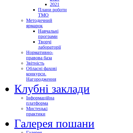
2021
Плани роботи
ТМО
Методичний
ярмарок
Навчальні
програми
Творчі
лабораторії
Нормативно-
правова база
Звітність
Обласні фахові
конкурси.
Нагородження
Клубні заклади
Інформаційна
платформа
Мистецькі
практики
Галерея пошани
Галерея