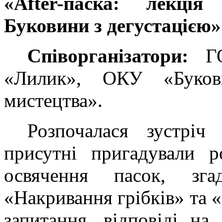
«After-паска: лекці
Буковини з дегустацією»
Співорганізатори:
ГО
«Лилик», ОКУ «Буков
мистецтва».
Розпочалася зустріч 
присутні пригадували р
освячення пасок, зга
«Накривання грібків» та 
запитання, відповіді на