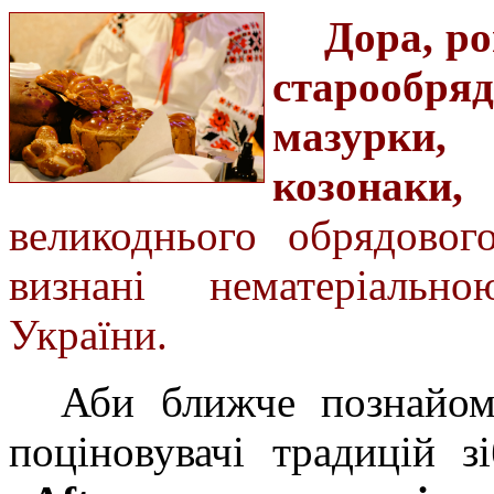
Дора, ро
старообряд
мазурки,
козонаки,
великоднього обрядовог
визнані нематеріаль
України.
Аби ближче познайом
поціновувачі традицій з