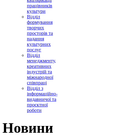
кваліфікації
працівників
культури
Відділ
формування
творчих
просторів та
надання
культурних
послуг
Відділ
менеджменту,
креативних
індустрій та
міжнародної
співпраці
Відділ з
інформаційно-
видавничої та
проєктної
роботи
Новини