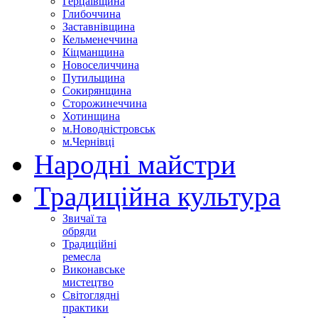
Герцаївщина
Глибоччина
Заставнівщина
Кельменеччина
Кіцманщина
Новоселиччина
Путильщина
Сокирянщина
Сторожинеччина
Хотинщина
м.Новодністровськ
м.Чернівці
Народні майстри
Традиційна культура
Звичаї та
обряди
Традиційні
ремесла
Виконавське
мистецтво
Світоглядні
практики