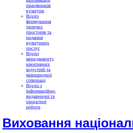
кваліфікації
працівників
культури
Відділ
формування
творчих
просторів та
надання
культурних
послуг
Відділ
менеджменту,
креативних
індустрій та
міжнародної
співпраці
Відділ з
інформаційно-
видавничої та
проєктної
роботи
Виховання національ