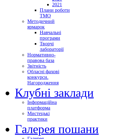
2021
Плани роботи
ТМО
Методичний
ярмарок
Навчальні
програми
Творчі
лабораторії
Нормативно-
правова база
Звітність
Обласні фахові
конкурси.
Нагородження
Клубні заклади
Інформаційна
платформа
Мистецькі
практики
Галерея пошани
Галерея