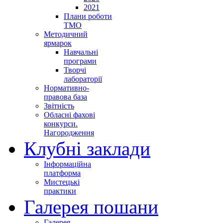
2021
Плани роботи
ТМО
Методичний
ярмарок
Навчальні
програми
Творчі
лабораторії
Нормативно-
правова база
Звітність
Обласні фахові
конкурси.
Нагородження
Клубні заклади
Інформаційна
платформа
Мистецькі
практики
Галерея пошани
Галерея