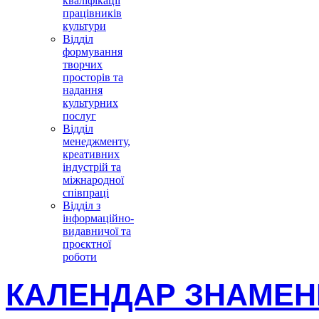
кваліфікації
працівників
культури
Відділ
формування
творчих
просторів та
надання
культурних
послуг
Відділ
менеджменту,
креативних
індустрій та
міжнародної
співпраці
Відділ з
інформаційно-
видавничої та
проєктної
роботи
КАЛЕНДАР ЗНАМЕНН