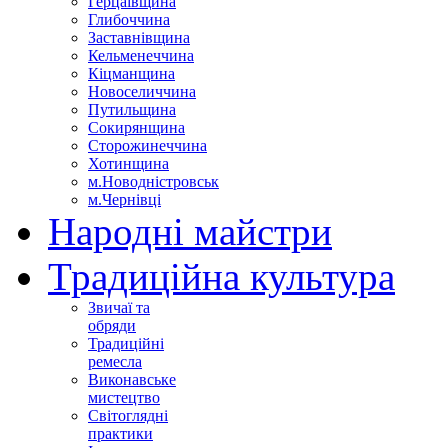
Герцаївщина
Глибоччина
Заставнівщина
Кельменеччина
Кіцманщина
Новоселиччина
Путильщина
Сокирянщина
Сторожинеччина
Хотинщина
м.Новодністровськ
м.Чернівці
Народні майстри
Традиційна культура
Звичаї та
обряди
Традиційні
ремесла
Виконавське
мистецтво
Світоглядні
практики