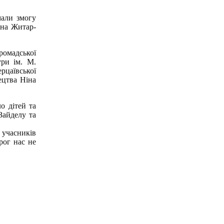
мали змогу
іна Житар-
ромадської
ури ім. М.
рцаївської
ецтва Ніна
о дітей та
Зайделу та
 учасників
рог нас не