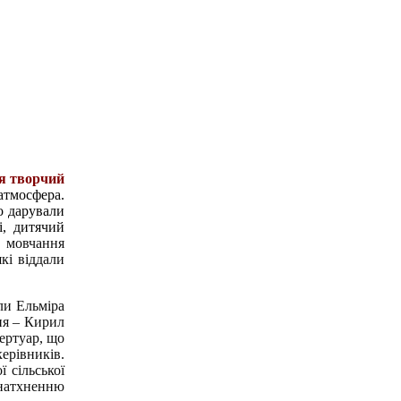
ся творчий
атмосфера.
о дарували
і, дитячий
 мовчання
кі віддали
ли Ельміра
ня – Кирил
ертуар, що
керівників.
 сільської
 натхненню