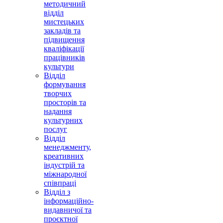
методичний
відділ
мистецьких
закладів та
підвищення
кваліфікації
працівників
культури
Відділ
формування
творчих
просторів та
надання
культурних
послуг
Відділ
менеджменту,
креативних
індустрій та
міжнародної
співпраці
Відділ з
інформаційно-
видавничої та
проєктної