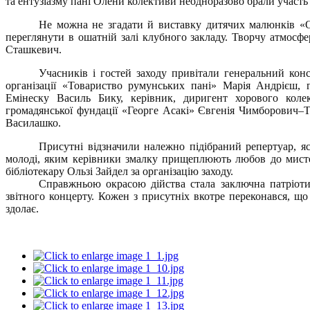
та ентузіазму пані Олени колективи неодноразово брали участь 
Не можна не згадати й виставку дитячих малюнків «Осі
переглянути в ошатній залі клубного закладу.
Творчу атмосфе
Сташкевич.
Учасників і гостей заходу привітали генеральний конс
організації «Товариство румунських пані» Марія Андрієш, 
Емінеску Василь Бику, керівник, диригент хорового колек
громадянської фундації «Георге Асакі» Євгенія Чимборович–Т
Василашко.
Присутні відзначили належно підібраний репертуар, яс
молоді, яким керівники змалку прищеплюють любов до мисте
бібліотекару Ользі Зайдел
за організацію заходу.
Справжньою окрасою дійства стала заключна патріотич
звітного концерту.
Кожен з присутніх вкотре переконався, що 
здолає.