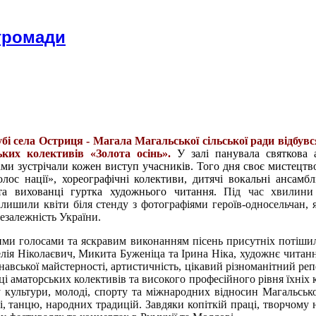
 громади
бі села Остриця - Магала Магальської сільської ради відбув
ьких колективів «Золота осінь».
У залі панувала святкова 
ами зустрічали кожен виступ учасників.
Того дня своє мистецтв
лос нації», хореографічні колективи, дитячі вокальні ансамбл
та вихованці гуртка художнього читання.
Під час хвилини
ишили квіти біля стенду з фотографіями героїв-односельчан, я
незалежність України.
ми голосами та яскравим виконанням пісень присутніх потіши
ія Ніколаєвич, Микита Буженіца та Ірина Ніка, художнє читан
авської майстерності, артистичність, цікавий різноманітний реп
і аматорських колективів та високого професійного рівня їхніх 
культури, молоді, спорту та міжнародних відносин Магальської
, танцю, народних традицій.
Завдяки копіткій праці, творчому