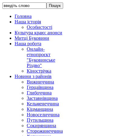
Головна
Наша історія
Особистості
Культура краю: анонси
Митці Буковини
Наша робота
Онлайн-
етнопроєкт
"Буковинське
Різдво"
Кінострічка
Новини з районів
Вижниччина
Герцаївщина
Глибоччина
Заставнівщина
Кельменеччина
Кіцманщина
Новоселиччина
Путильщина
Сокирянщина
Сторожинеччина