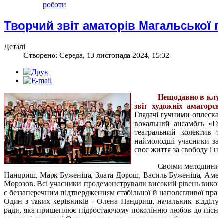
роботи
Творчий звіт аматорів Магальської
Деталі
Створено: Середа, 13 листопада 2024, 15:32
Нещодавно в клу
звіт художніх аматорс
Глядачі гучними оплеск
вокальний ансамбль «Го
театральний колектив 
наймолодші учасники зал
своє життя за свободу і 
Своїми мелодійни
Нандриш, Марк Буженіца, Злата Дорош, Василь Буженіца, Амел
Морозов.
Всі учасники продемонстрували високий рівень викон
є беззаперечним підтвердженням стабільної й наполегливої прац
Один з таких керівників - Олена Нандриш, начальник відділу 
ради, яка прищеплює підростаючому поколінню любов до пісні