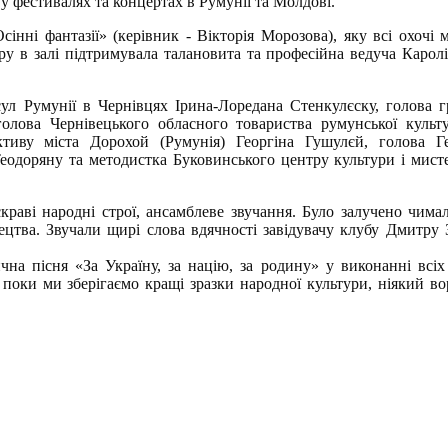
у фестивалях та концертах в Румунії та Молдові.
нні фантазії» (керівник - Вікторія Морозова), яку всі охочі 
ру в залі підтримувала талановита та професійна ведуча Карол
ул Румунії в Чернівцях Ірина-Лоредана Стенкулєску, голова г
голова Чернівецького обласного товариства румунської культ
тиву міста Дорохой (Румунія) Георгіна Гушулєй, голова Ге
еодоряну та методистка Буковинського центру культури і мист
краві народні строї, ансамблеве звучання. Було залучено чимал
цтва. Звучали щирі слова вдячності
завідувачу клубу Дмитру 
на пісня «За Україну, за націю, за родину» у виконанні всіх
поки ми зберігаємо кращі зразки народної культури, ніякий во