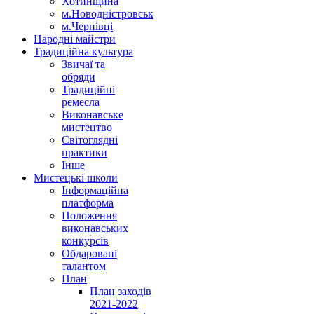
Хотинщина
м.Новодністровськ
м.Чернівці
Народні майстри
Традиційна культура
Звичаї та
обряди
Традиційні
ремесла
Виконавське
мистецтво
Світоглядні
практики
Інше
Мистецькі школи
Інформаційна
платформа
Положення
виконавських
конкурсів
Обдаровані
талантом
План
План заходів
2021-2022