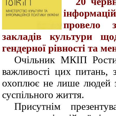
20 черв
інформац
провело з
закладів культури щод
гендерної рівності та ме
Очільник МКІП Рости
важливості цих питань, 
охоплює не лише людей з 
суспільного життя.
Присутнім презентув