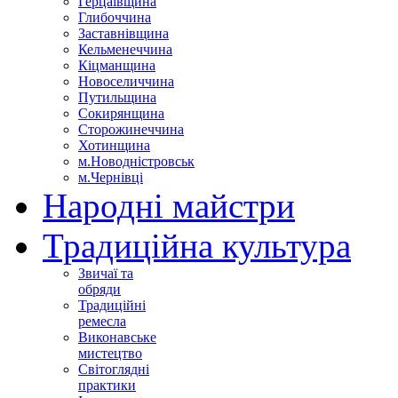
Герцаївщина
Глибоччина
Заставнівщина
Кельменеччина
Кіцманщина
Новоселиччина
Путильщина
Сокирянщина
Сторожинеччина
Хотинщина
м.Новодністровськ
м.Чернівці
Народні майстри
Традиційна культура
Звичаї та
обряди
Традиційні
ремесла
Виконавське
мистецтво
Світоглядні
практики