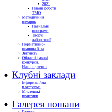
2021
Плани роботи
ТМО
Методичний
ярмарок
Навчальні
програми
Творчі
лабораторії
Нормативно-
правова база
Звітність
Обласні фахові
конкурси.
Нагородження
Клубні заклади
Інформаційна
платформа
Мистецькі
практики
Галерея пошани
Галерея