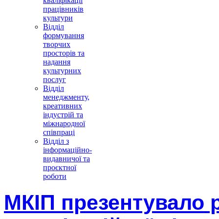
кваліфікації
працівників
культури
Відділ
формування
творчих
просторів та
надання
культурних
послуг
Відділ
менеджменту,
креативних
індустрій та
міжнародної
співпраці
Відділ з
інформаційно-
видавничої та
проєктної
роботи
МКІП презентувало 