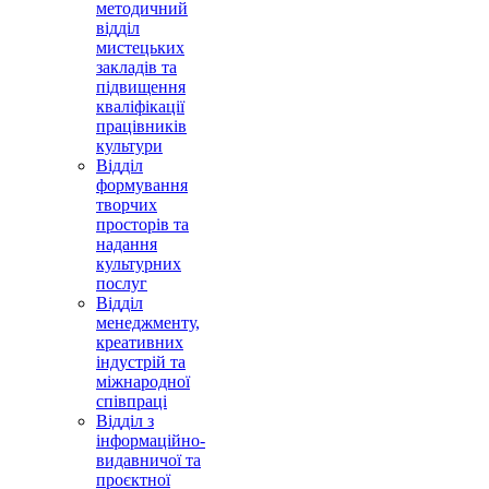
методичний
відділ
мистецьких
закладів та
підвищення
кваліфікації
працівників
культури
Відділ
формування
творчих
просторів та
надання
культурних
послуг
Відділ
менеджменту,
креативних
індустрій та
міжнародної
співпраці
Відділ з
інформаційно-
видавничої та
проєктної