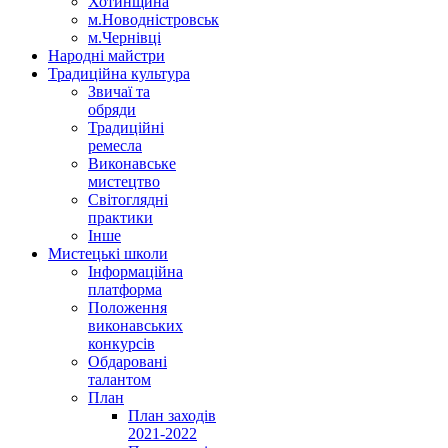
Хотинщина
м.Новодністровськ
м.Чернівці
Народні майстри
Традиційна культура
Звичаї та
обряди
Традиційні
ремесла
Виконавське
мистецтво
Світоглядні
практики
Інше
Мистецькі школи
Інформаційна
платформа
Положення
виконавських
конкурсів
Обдаровані
талантом
План
План заходів
2021-2022