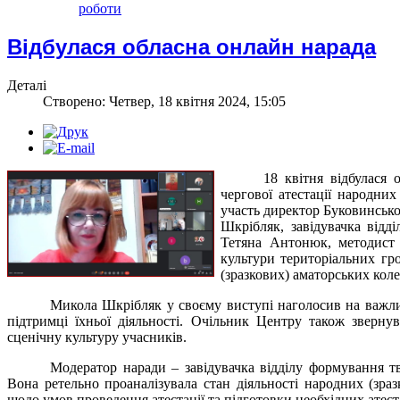
роботи
Відбулася обласна онлайн нарада
Деталі
Створено: Четвер, 18 квітня 2024, 15:05
18 квітня відбулася
чергової атестації народних
участь директор Буковинсько
Шкрібляк, завідувачка від
Тетяна Антонюк, методис
культури територіальних гр
(зразкових) аматорських коле
Микола Шкрібляк у своєму виступі наголосив на важлив
підтримці їхньої діяльності. Очільник Центру також звернув
сценічну культуру учасників.
Модератор наради – завідувачка відділу формування 
Вона ретельно проаналізувала стан діяльності народних (зра
щодо умов проведення атестації та підготовки необхідних атест