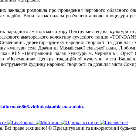
них закладів розповіла про проведення чергового обласного бл
ах надій». Вона також надала роз’яснення щодо процедури реор
ик народного аматорського хору Центру мистецтва, культури та д
 зразкового аматорського колективу сучасного танцю «ТОР-DAN
о Сименович, директор будинку народної творчості та дозвілля 
нку культури села Драчинці Мамаївської сільської ради, Любом
чка» КБУ «Центральний палац культури м. Чернівців», Орест 
цю «Черемшина» Центру традиційної культури міста Вашківц
нструментів будинку народної творчості та дозвілля міста Соки
platforma/6866-vidbulasia-oblasna-onlain-
а. Всі права захищено! © При цитуванні та використанні будь-як