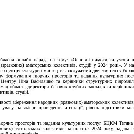
 обласна онлайн нарада на тему: «Основні вимоги та умови 
 (зразкових) аматорських колективів, студій у 2024 році». У на
го центру культури і мистецтва, заслужений діяч мистецтв Укра
ділу формування творчих просторів та надання культурних п
т Центру Ніна Василашко та
керівники структурних підрозділ
омад області, директори базових клубних закладів та керівник
ктивів, студій.
ості збереження народних (зразкових) аматорських колективів,
 увагу на якісне проведення атестації, рівень підготовки кол
творчих просторів та надання культурних послуг БЦКМ Тетян
зкових) аматорських колективів на початок 2024 року, надала 
аційних матеріалів.