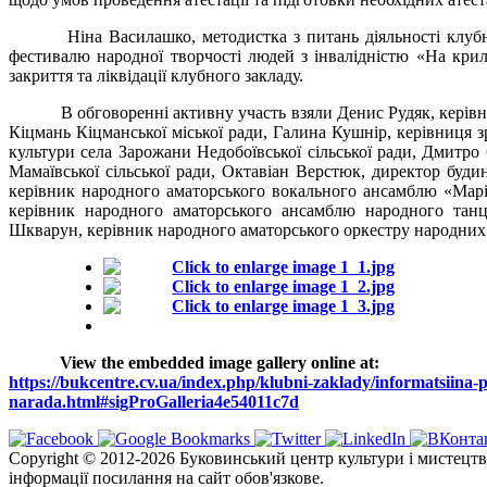
Ніна Василашко, методистка з питань діяльності клуб
фестивалю народної творчості людей з інвалідністю «На крил
закриття та ліквідації клубного закладу.
В обговоренні активну участь взяли Денис Рудяк, керівн
Кіцмань Кіцманської міської ради, Галина Кушнір, керівниця
культури села Зарожани
Недобоївської сільської ради, Дмитр
Мамаївської сільської ради, Октавіан Верстюк, директор буди
керівник народного аматорського вокального ансамблю «Марі
керівник народного аматорського ансамблю народного тан
Шкварун, керівник народного аматорського оркестру народних і
View the embedded image gallery online at:
https://bukcentre.cv.ua/index.php/klubni-zaklady/informatsiina-
narada.html#sigProGalleria4e54011c7d
Copyright © 2012-2026 Буковинський центр культури і мистецтв
інформації посилання на сайт обов'язкове.