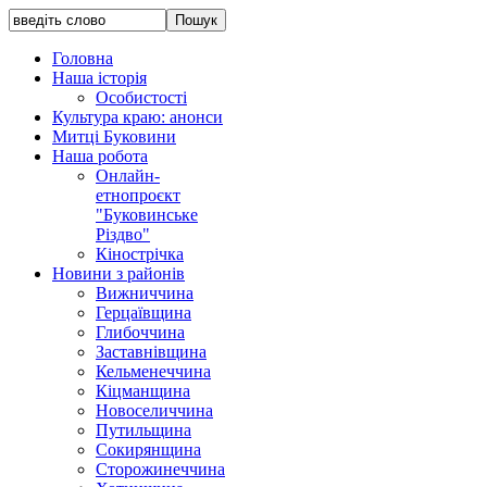
Головна
Наша історія
Особистості
Культура краю: анонси
Митці Буковини
Наша робота
Онлайн-
етнопроєкт
"Буковинське
Різдво"
Кінострічка
Новини з районів
Вижниччина
Герцаївщина
Глибоччина
Заставнівщина
Кельменеччина
Кіцманщина
Новоселиччина
Путильщина
Сокирянщина
Сторожинеччина