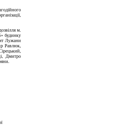
агодійного
ганізації,
озвілля м.
S» будинку
смт Лужани
ир Равлюк,
Сірецький,
і, Дмитро
ряни.
ої