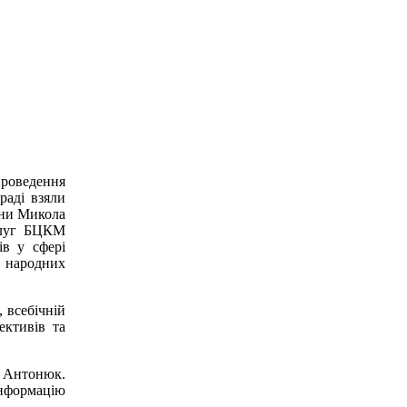
проведення
раді взяли
їни Микола
ослуг БЦКМ
ів у сфері
и народних
 всебічній
ективів та
а Антонюк.
інформацію