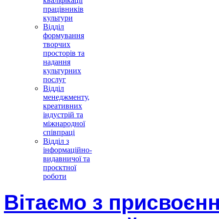
кваліфікації
працівників
культури
Відділ
формування
творчих
просторів та
надання
культурних
послуг
Відділ
менеджменту,
креативних
індустрій та
міжнародної
співпраці
Відділ з
інформаційно-
видавничої та
проєктної
роботи
Вітаємо з присвоєн