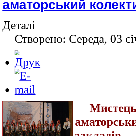
аматорський колект
Деталі
Створено: Середа, 03 сі
Мисте
аматорсь
закладів