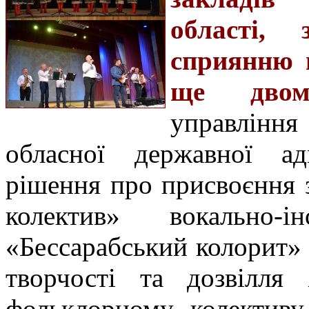
області,
сприянню м
ще двом
управлін
обласної державної ад
рішення про присвоєння 
колектив» вокально-і
«Бессарабський колорит»
творчості та дозвілля 
фольклорному колективу