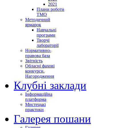
2021
Плани роботи
ТМО
Методичний
ярмарок
Навчальні
програми
Творчі
лабораторії
Нормативно-
правова база
Звітність
Обласні фахові
конкурси.
Нагородження
Клубні заклади
Інформаційна
платформа
Мистецькі
практики
Галерея пошани
Галерея