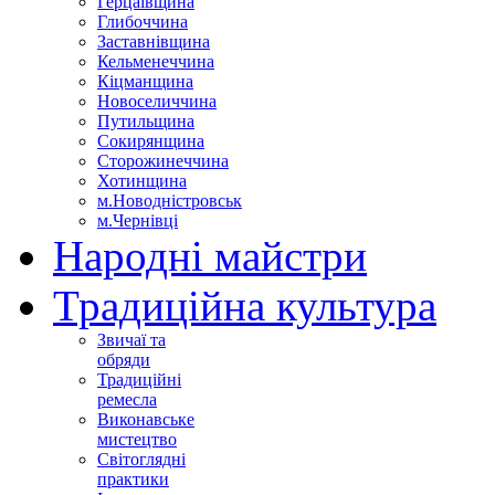
Герцаївщина
Глибоччина
Заставнівщина
Кельменеччина
Кіцманщина
Новоселиччина
Путильщина
Сокирянщина
Сторожинеччина
Хотинщина
м.Новодністровськ
м.Чернівці
Народні майстри
Традиційна культура
Звичаї та
обряди
Традиційні
ремесла
Виконавське
мистецтво
Світоглядні
практики