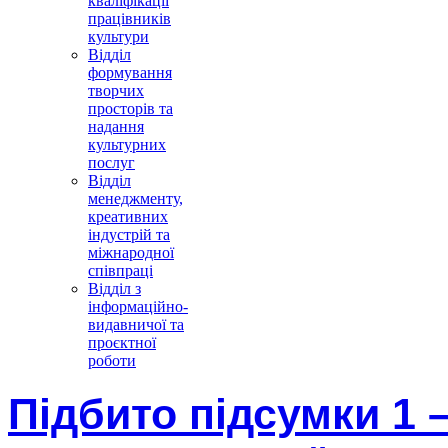
кваліфікації
працівників
культури
Відділ
формування
творчих
просторів та
надання
культурних
послуг
Відділ
менеджменту,
креативних
індустрій та
міжнародної
співпраці
Відділ з
інформаційно-
видавничої та
проєктної
роботи
Підбито підсумки 1 –