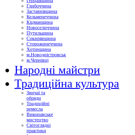
Герцаївщина
Глибоччина
Заставнівщина
Кельменеччина
Кіцманщина
Новоселиччина
Путильщина
Сокирянщина
Сторожинеччина
Хотинщина
м.Новодністровськ
м.Чернівці
Народні майстри
Традиційна культура
Звичаї та
обряди
Традиційні
ремесла
Виконавське
мистецтво
Світоглядні
практики