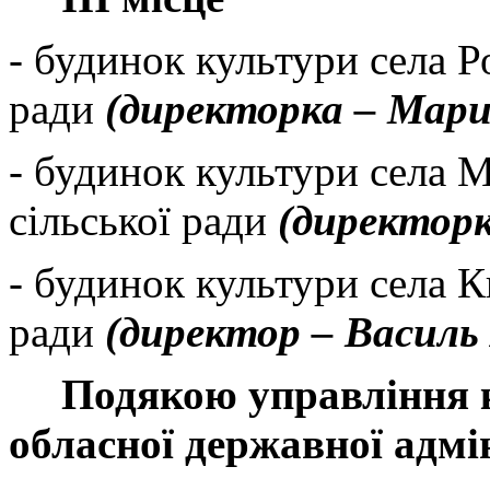
-
б
удинок культури села 
ради
(директорка – Мар
- будинок культури села 
сільської ради
(директор
-
будинок культури села К
ради
(директор –
Василь
Подяк
ою
управління 
обласної державної адмін