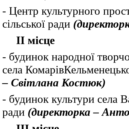
-
Центр культурного прост
сільської ради
(директор
ІІ місце
-
б
удинок народної творчо
села
Комарів
Кельменецьк
– Світлана
Костюк
)
-
будинок культури села В
ради
(директорка –
Анто
ІІІ місце