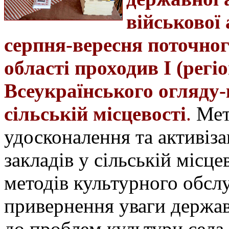
військової 
серпня-вересня поточног
області проходив І (регі
Всеукраїнського огляду-
сільській місцевості
.
Мет
удосконалення та активіза
закладів у сільській місц
методів культурного обсл
привернення уваги держав
до проблем культури села.