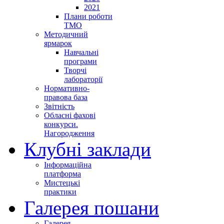
2021
Плани роботи
ТМО
Методичний
ярмарок
Навчальні
програми
Творчі
лабораторії
Нормативно-
правова база
Звітність
Обласні фахові
конкурси.
Нагородження
Клубні заклади
Інформаційна
платформа
Мистецькі
практики
Галерея пошани
Галерея