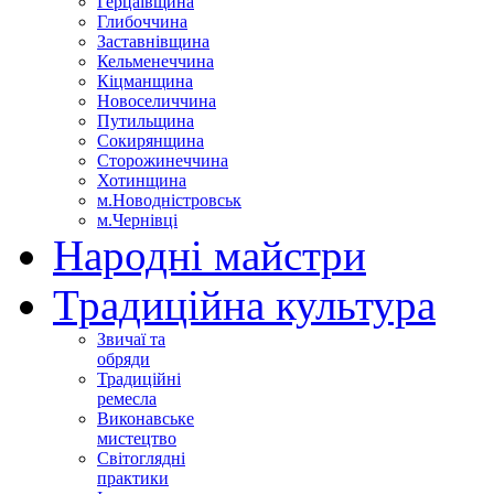
Герцаївщина
Глибоччина
Заставнівщина
Кельменеччина
Кіцманщина
Новоселиччина
Путильщина
Сокирянщина
Сторожинеччина
Хотинщина
м.Новодністровськ
м.Чернівці
Народні майстри
Традиційна культура
Звичаї та
обряди
Традиційні
ремесла
Виконавське
мистецтво
Світоглядні
практики