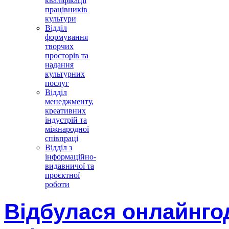
кваліфікації
працівників
культури
Відділ
формування
творчих
просторів та
надання
культурних
послуг
Відділ
менеджменту,
креативних
індустрій та
міжнародної
співпраці
Відділ з
інформаційно-
видавничої та
проєктної
роботи
Відбулася онлайнго