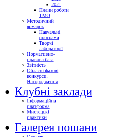
2021
Плани роботи
ТМО
Методичний
ярмарок
Навчальні
програми
Творчі
лабораторії
Нормативно-
правова база
Звітність
Обласні фахові
конкурси.
Нагородження
Клубні заклади
Інформаційна
платформа
Мистецькі
практики
Галерея пошани
Галерея