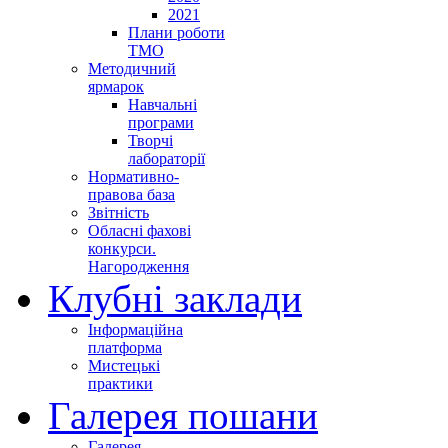
2021
Плани роботи
ТМО
Методичний
ярмарок
Навчальні
програми
Творчі
лабораторії
Нормативно-
правова база
Звітність
Обласні фахові
конкурси.
Нагородження
Клубні заклади
Інформаційна
платформа
Мистецькі
практики
Галерея пошани
Галерея