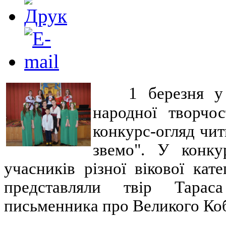
1 березня у
народної творчос
конкурс-огляд чит
звемо". У конку
учасників різної вікової кат
представляли твір Тарас
письменника про Великого Кобз