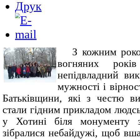
З кожним роком
вогняних рокі
непідвладний вик
мужності і вірнос
Батьківщини, які з честю ви
стали гідним прикладом людсь
у Хотині біля монументу з
зібралися небайдужі, щоб вша