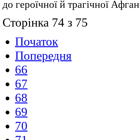
до героїчної й трагічної Афган
Сторінка 74 з 75
Початок
Попередня
66
67
68
69
70
71