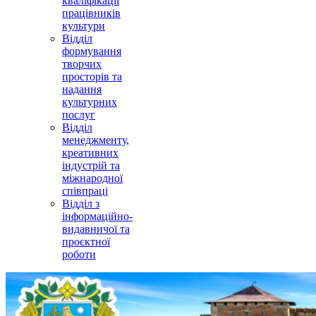
кваліфікації
працівників
культури
Відділ
формування
творчих
просторів та
надання
культурних
послуг
Відділ
менеджменту,
креативних
індустрій та
міжнародної
співпраці
Відділ з
інформаційно-
видавничої та
проєктної
роботи