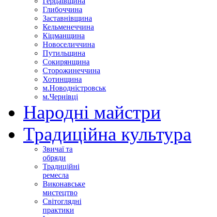
Герцаївщина
Глибоччина
Заставнівщина
Кельменеччина
Кіцманщина
Новоселиччина
Путильщина
Сокирянщина
Сторожинеччина
Хотинщина
м.Новодністровськ
м.Чернівці
Народні майстри
Традиційна культура
Звичаї та
обряди
Традиційні
ремесла
Виконавське
мистецтво
Світоглядні
практики