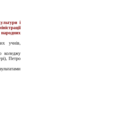
ультури і
ністрації
 народних
их учнів,
о коледжу
рі), Петро
зультатами