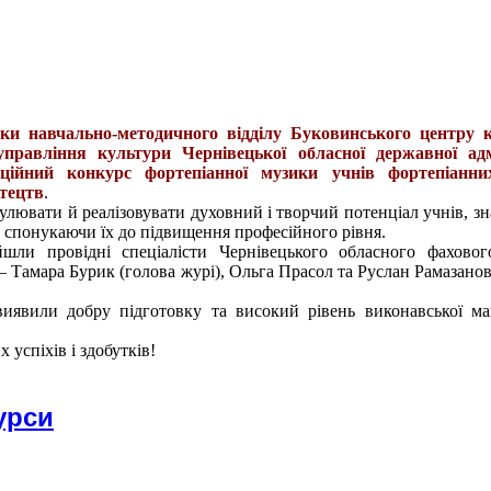
ики навчально-методичного відділу Буковинського центру к
правління культури Чернівецької обласної державної адмі
ційний конкурс фортепіанної музики учнів фортепіанних
тецтв
.
улювати й реалізовувати духовний і творчий потенціал учнів, зн
 спонукаючи їх до підвищення професійного рівня.
шли провідні спеціалісти Чернівецького обласного фаховог
– Тамара Бурик (голова журі), Ольга Прасол та Руслан Рамазанов
иявили добру підготовку та високий рівень виконавської ма
успіхів і здобутків!
урси