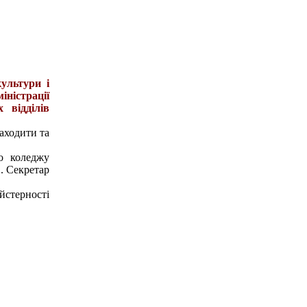
ультури і
ністрації
 відділів
аходити та
о коледжу
. Секретар
йстерності