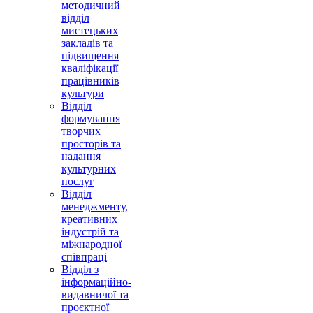
методичний
відділ
мистецьких
закладів та
підвищення
кваліфікації
працівників
культури
Відділ
формування
творчих
просторів та
надання
культурних
послуг
Відділ
менеджменту,
креативних
індустрій та
міжнародної
співпраці
Відділ з
інформаційно-
видавничої та
проєктної