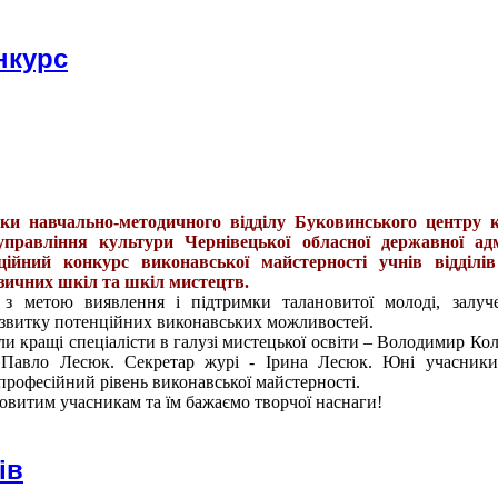
нкурс
ики навчально-методичного відділу Буковинського центру к
правління культури Чернівецької обласної державної адмі
ійний конкурс виконавської майстерності учнів відділів
зичних шкіл та шкіл мистецтв.
з метою виявлення і підтримки талановитої молоді, залуче
розвитку потенційних виконавських можливостей.
и кращі спеціалісти в галузі мистецької освіти – Володимир Кол
Павло Лесюк. Секретар журі - Ірина Лесюк. Юні учасники
рофесійний рівень виконавської майстерності.
витим учасникам та їм бажаємо творчої наснаги!
ів