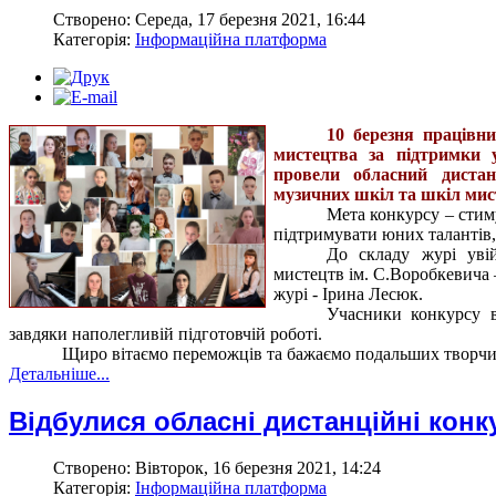
Створено: Середа, 17 березня 2021, 16:44
Категорія:
Інформаційна платформа
10 березня працівн
мистецтва за підтримки у
провели обласний дистан
музичних шкіл та шкіл мис
Мета конкурсу – стим
підтримувати юних талантів,
До складу журі увій
мистецтв ім. С.Воробкевича 
журі - Ірина Лесюк.
Учасники конкурсу в
завдяки наполегливій підготовчій роботі.
Щиро вітаємо переможців та бажаємо подальших творчих 
Детальніше...
Відбулися обласні дистанційні конк
Створено: Вівторок, 16 березня 2021, 14:24
Категорія:
Інформаційна платформа