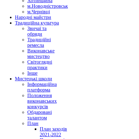
Хотинщина
м.Новодністровськ
м.Чернівці
Народні майстри
Традиційна культура
Звичаї та
обряди
Традиційні
ремесла
Виконавське
мистецтво
Світоглядні
практики
Інше
Мистецькі школи
Інформаційна
платформа
Положення
виконавських
конкурсів
Обдаровані
талантом
План
План заходів
2021-2022