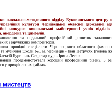
ики навчально-методичного відділу Буковинського центру к
правління культури Чернівецької обласної державної адмі
ійні конкурси виконавської майстерності учнів відділів
а, акордеона та цимбалів
.
виявлення та подальший професійний розвиток талановит
ьких і зарубіжних композиторів.
шли провідні спеціалісти Чернівецького обласного фаховог
та музичної школи №1 м. Чернівців - Іван Петрусяк (голова жу
Олексій Буришин. Секретар журі - Ірина Лесюк.
навців продемонструвала хороший професійний рівень. З ре
ся у прикріплених файлах.
и мистецтв