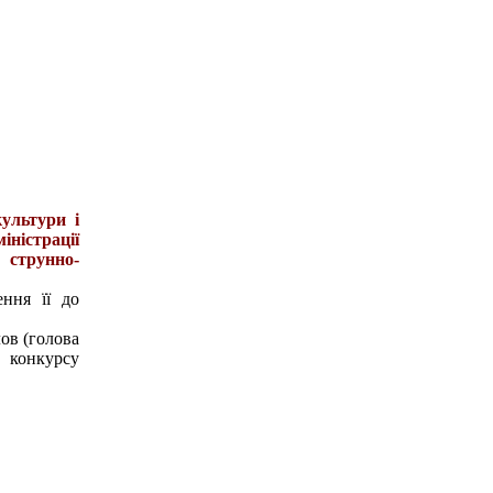
ультури і
ністрації
 струнно-
ння її до
ов (голова
 конкурсу