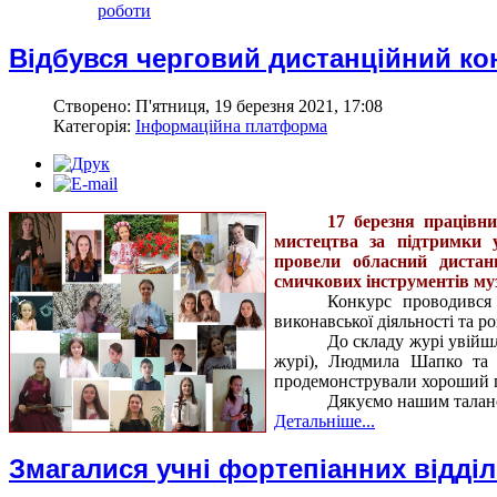
роботи
Відбувся черговий дистанційний ко
Створено: П'ятниця, 19 березня 2021, 17:08
Категорія:
Інформаційна платформа
17 березня працівн
мистецтва за підтримки у
провели обласний дистанц
смичкових інструментів му
Конкурс проводився 
виконавської діяльності та 
До складу журі увійшл
журі), Людмила Шапко та 
продемонстрували хороший п
Дякуємо нашим талано
Детальніше...
Змагалися учні фортепіанних відділ