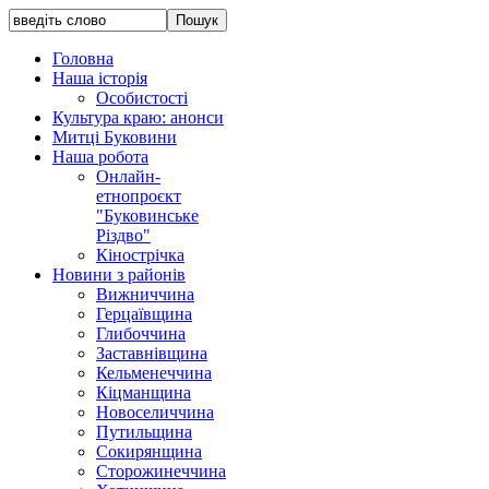
Головна
Наша історія
Особистості
Культура краю: анонси
Митці Буковини
Наша робота
Онлайн-
етнопроєкт
"Буковинське
Різдво"
Кінострічка
Новини з районів
Вижниччина
Герцаївщина
Глибоччина
Заставнівщина
Кельменеччина
Кіцманщина
Новоселиччина
Путильщина
Сокирянщина
Сторожинеччина