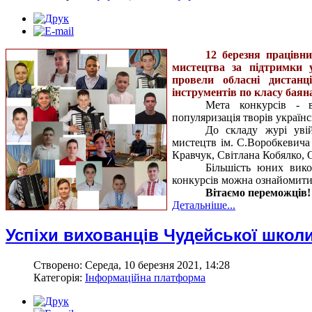
12 березня працівн
мистецтва за підтримки у
провели обласні дистанц
інструментів по класу баян
Мета конкурсів - 
популяризація творів українс
До складу журі увій
мистецтв ім. С.Воробкевича 
Кравчук, Світлана Кобялко, 
Більшість юних вико
конкурсів можна ознайомити
Вітаємо переможців!
Детальніше...
Успіхи вихованців Чудейської школ
Створено: Середа, 10 березня 2021, 14:28
Категорія:
Інформаційна платформа