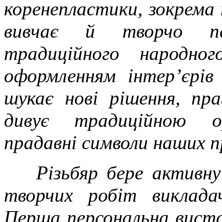
коренепластики, зокрема п
вивчає й творчо пе
традиційного народно
оформленням інтер’єрів
шукає нові рішення, пра
дивує традиційною ор
прадавні символи наших п
Різьбяр бере активну
творчих робіт виклада
Перша персональна виста