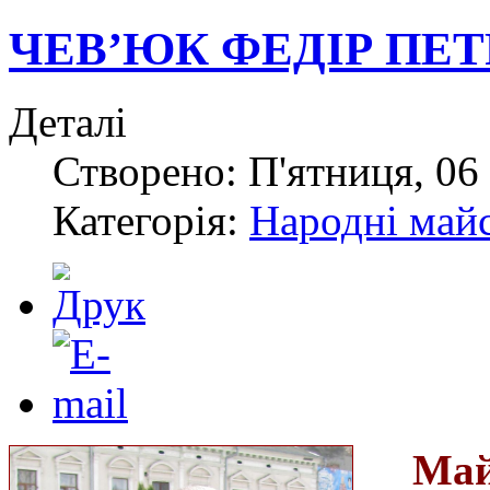
ЧЕВ’ЮК ФЕДІР ПЕ
Деталі
Створено: П'ятниця, 06 
Категорія:
Народні май
М
а