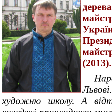
дерев
майст
Україн
Прези
майст
(2013).
Нар
Львов
художню школу. А від
коледжі прикладного мис