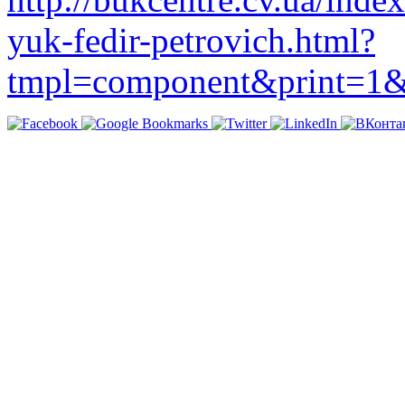
yuk-fedir-petrovich.html?
tmpl=component&print=1&l