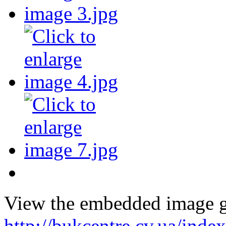
View the embedded image ga
http://bukcentre.cv.ua/inde