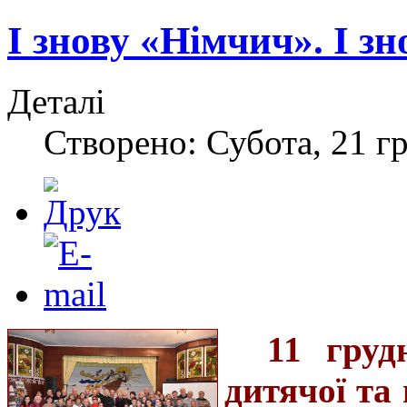
І знову «Німчич». І зн
Деталі
Створено: Субота, 21 г
11 груд
дитячої та