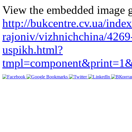
View the embedded image ga
http://bukcentre.cv.ua/inde
rajoniv/vizhnichchina/426
uspikh.html?
tmpl=component&print=1&l