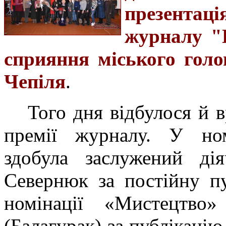
презентац
журналу "
сприяння міського гол
Чепіля
.
Того дня відбулося й 
премії журналу. У ном
здобула заслужений ді
Севернюк за постійну пу
номінації «Мистецтво
(Балагурак) за публікацію