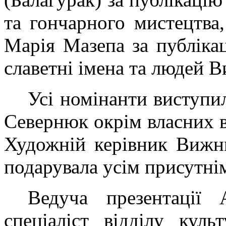
та гончарного мистецтва,
Марія Мазепа за публікац
славетні імена та людей 
Усі номінанти виступи
Севернюк окрім власних ві
Художній керівник Виж
подарувала усім присутні
Ведуча презентації 
спеціаліст відділу кул