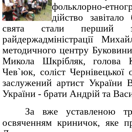
фольклорно-етног
дійство завітало
свята стали перший за
райдержадміністрації Миха
методичного центру Буковини
Микола Шкрібляк, голова К
Чев`юк, соліст Чернівецької 
заслужений артист України 
України - брати Андрій та Вас
За вже уставленою тр
освяченням криничок, яке п