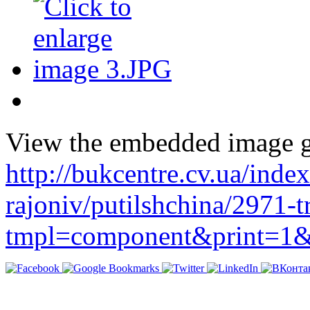
View the embedded image ga
http://bukcentre.cv.ua/inde
rajoniv/putilshchina/2971-t
tmpl=component&print=1&l