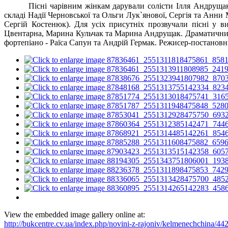
Пісні чарівним жінкам дарували солісти Ілля Андруща
складі Надії Черновської та Ольги Лук`янової, Сергія та Анн
Сергій Костенюк). Для усіх присутніх прозвучали пісні у 
Цвентарна, Марина Кульчак та Марина Андрущак. Драматичними
фортепіано - Раїса Сапун та Андрій Гермак. Режисер-постанов
View the embedded image gallery online at:
http://bukcentre.cv.ua/index.php/novini-z-rajoniv/kelmenechchina