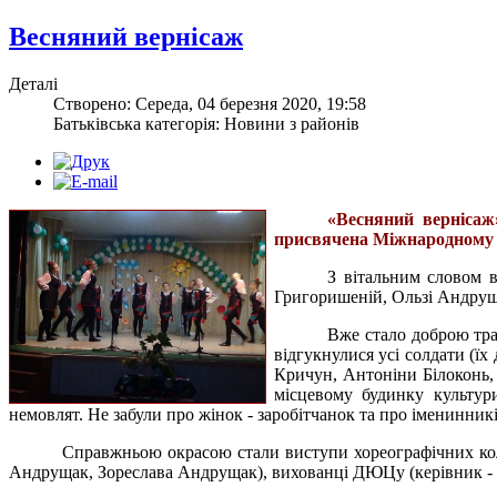
Весняний вернісаж
Деталі
Створено: Середа, 04 березня 2020, 19:58
Батьківська категорія: Новини з районів
«Весняний вернісаж
присвячена Міжнародному
З вітальним словом 
Григоришеній, Ользі Андруща
Вже стало доброю тра
відгукнулися усі солдати (їх
Кричун, Антоніни Білоконь,
місцевому будинку культур
немовлят. Не забули про жінок - заробітчанок та про іменинник
Справжньою окрасою стали виступи хореографічних коле
Андрущак, Зореслава Андрущак), вихованці ДЮЦу (керівник - 