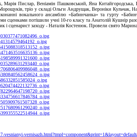
к, Марія Пислар, Веніамін Пашковський, Яна Китайгородська, 
и Морощуків, тріо у складі Ольги Андрущак, Вероніки Кульчак, Н
виконанні вокального ансамблю «Бабинчанка» та гурту «Бабин
 сценками потішили учні 10-го класу та Анатолій Кушнір разом
ник і сценарист заходу - Наталія Костенюк. Провели свято Мари
/4427-vesnianyi-vernisazh.html?tmpl=component&print=1&layout=defa