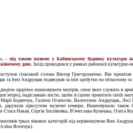
», - п
ід такою назвою у Бабинському будинку культури на
 жіночому дню
. Захід проводився у рамках районної культурно-м
виступив сільський голова Віктор Григорошенко. Він привітав
к та Інні Андрущак подякував за їхні здобутки на обласному та в
дицією щорічно вшановувати матерів, сини яких служать в армі
 дев`ятеро), надіславши листи, щоби зі сцени привітати своїх ма
 Марії Бодянчук, Галини Оганесян, Валентини Андрущак, Лесі Б
и, дарували присутнім музичні номери. Вшановували також б
ів Стаса Накая, Сергія Захлівняка, В’ячеслава Кульчака, Олега 
ктивів трьох вікових категорій під керівництвом Яни Андрущак
Аліна Ясенчук).