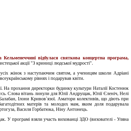
 Кельменеччині відбулася святкова концертна програма,
истецької акції "З криниці людської мудрості".
 усіх жінок з наступаючим святом, а ученицям школи Адріані
сеукраїнському рівнях і подарував квіти.
ї. На прохання директорки будинку культури Наталії Костенюк
тусь. Слова вітань линули для Юлії Андрущак, Юлії Єленіч, Нелі
алабан, Ілони Кривов`язої. Аматори колективів, що діють при
агатодітних матерів та молодих мам, яким доля подарувала
Кортогуза, Василя Горбатюка, Ніну Антонець.
. У програмі взяли участь вихованці ЗДО (вихователі - Уляна