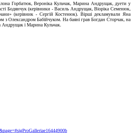
Ілона Горбатюк, Вероніка Кульчак, Марина Андрущак, дуети у
асті Бодянчук (керівники - Василь Андрущак, Віоріка Семенюк,
чани» (керівник - Сергій Костенюк). Вірші декламували Яна
 з Олександром Бабійчуком. На баяні грав Богдан Сторчак, на
на Андрущак і Марина Кульчак.
ult&page=#sigProGalleriae16444900b