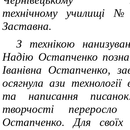
технічному училищі №
Заставна.
З технікою нанизува
Надію Остапченко позна
Іванівна Остапченко, з
осягнула ази технології 
та написання писанок
творчості переросло
Остапченко. Для своїх