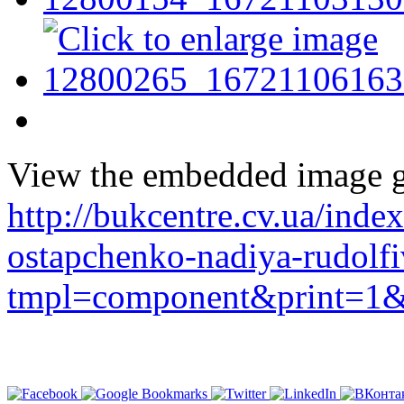
View the embedded image ga
http://bukcentre.cv.ua/inde
ostapchenko-nadiya-rudolfi
tmpl=component&print=1&l