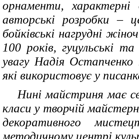
орнаменти, характерні 
авторські розробки – ц
бойківські нагрудні жіноч
100 років, гуцульські та
увагу Надія Остапченко 
які використовує у писанк
Нині майстриня має св
класи у творчій майстерн
декоративного мистец
методичному центрі куль