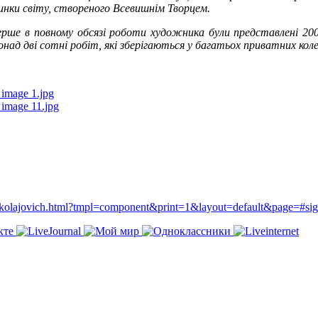
инки світу, створеного Всевишнім Творцем.
ерше в повному обсязі роботи художника були представлені 20
над дві сотні робіт, які зберігаються у багатьох приватних коле
n-mikolajovich.html?tmpl=component&print=1&layout=default&page=#si