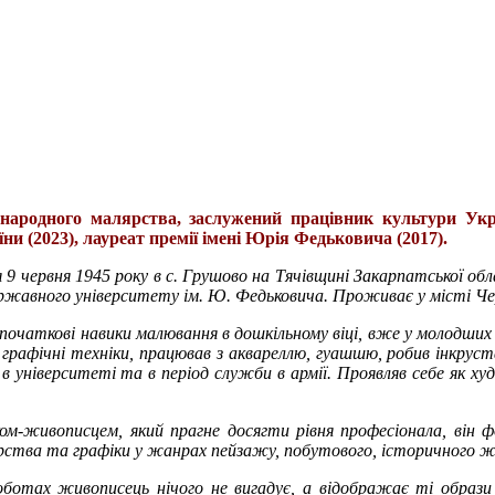
 народного малярства, заслужений працівник культури Укра
ни (2023), лауреат премії імені Юрія Федьковича (2017).
 9 червня 1945 року в с. Грушово на Тячівщині Закарпатської о
ржавного університету ім. Ю. Федьковича. Проживає у місті Че
початкові навики малювання в дошкільному віці, вже у молодших
в графічні техніки, працював з аквареллю, гуашшю, робив інкрус
 в університеті та в період служби в армії. Проявляв себе як х
м-живописцем, який прагне досягти рівня професіонала, він 
рства та графіки у жанрах пейзажу, побутового, історичного ж
оботах живописець нічого не вигадує, а відображає ті образи 