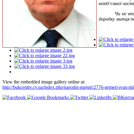
невід’ємної част
Чи не вп
доробку митця по
View the embedded image gallery online at:
http://bukcentre.cv.ua/index.php/narodni-majstri/2776-gemeri-iva