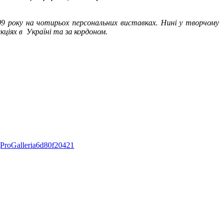
09 року на чотирьох персональних виставках. Нині у творчому
кціях в Україні та за кордоном.
gProGalleria6d80f20421