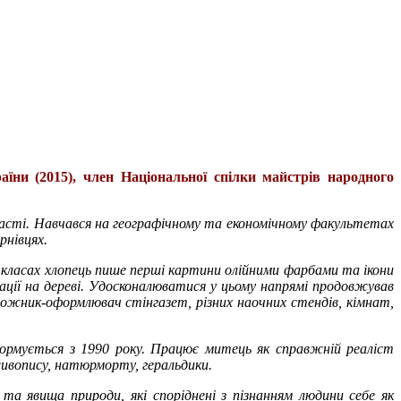
їни (2015), член Національної спілки майстрів народного
бласті. Навчався на географічному та економічному факультетах
рнівцях.
 класах хлопець пише перші картини олійними фарбами та ікони
тації на дереві. Удосконалюватися у цьому напрямі продовжував
удожник-оформлювач стінгазет, різних наочних стендів, кімнат,
формується з 1990 року. Працює митець як справжній реаліст
ивопису, натюрморту, геральдики.
та явища природи, які споріднені з пізнанням людини себе як