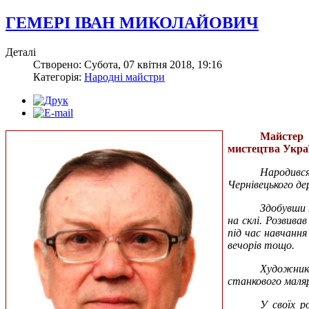
ГЕМЕРІ ІВАН МИКОЛАЙОВИЧ
Деталі
Створено: Субота, 07 квітня 2018, 19:16
Категорія:
Народні майстри
М
айстер
мистецтва Украї
Народився
Чернівецького де
Здобувши 
на склі. Розвива
під час навчання
вечорів тощо.
Художнико
станкового маля
У своїх р